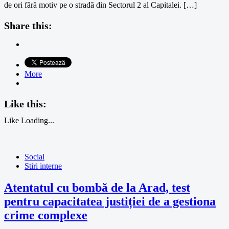
de ori fără motiv pe o stradă din Sectorul 2 al Capitalei. […]
Share this:
More
Like this:
Like
Loading...
Social
Stiri interne
Atentatul cu bombă de la Arad, test
pentru capacitatea justiției de a gestiona
crime complexe