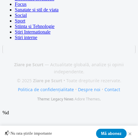
Focus
Sanatate si stil de viata
Social
Sport
Stiinta si Tehnologie
Stiri Internationale
Stiri interne
Ziare pe Scurt
— Actualitate globală, analize și opinii
independente.
© 2025
Ziare pe Scurt
• Toate drepturile rezervate.
Politica de confidențialitate
•
Despre noi
•
Contact
Theme: Legacy News
Adore Themes
.
%d
×
📬 Nu rata știrile importante
Mă abonez