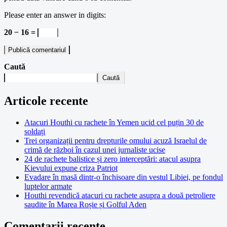
Please enter an answer in digits:
20 − 16 =
Caută
Caută
Articole recente
Atacuri Houthi cu rachete în Yemen ucid cel puțin 30 de
soldați
Trei organizații pentru drepturile omului acuză Israelul de
crimă de război în cazul unei jurnaliste ucise
24 de rachete balistice și zero interceptări: atacul asupra
Kievului expune criza Patriot
Evadare în masă dintr-o închisoare din vestul Libiei, pe fondul
luptelor armate
Houthi revendică atacuri cu rachete asupra a două petroliere
saudite în Marea Roșie și Golful Aden
Comentarii recente