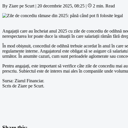
By
Ziare pe Scurt
|
20 decembrie 2025, 08:25
|
2 min. Read
Angajații care au încheiat anul 2025 cu zile de concediu de odihnă neef
nerespectarea lor poate duce la situații în care salariații rămân fără drep
În mod obișnuit, concediul de odihnă trebuie acordat în anul în care se 
regulamente interne. Angajatorul este obligat să se asigure că salariatul
următor. În anumite cazuri, cum sunt perioadele aglomerate sau concedi
Pentru angajați, este important să verifice câte zile de concediu mai au
prescriu. Subiectul este de interes mai ales în companiile unde volumul 
Sursa: Ziarul Financiar.
Scris de Ziare pe Scurt.
Share this: