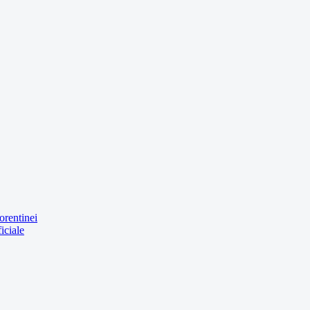
orentinei
iciale