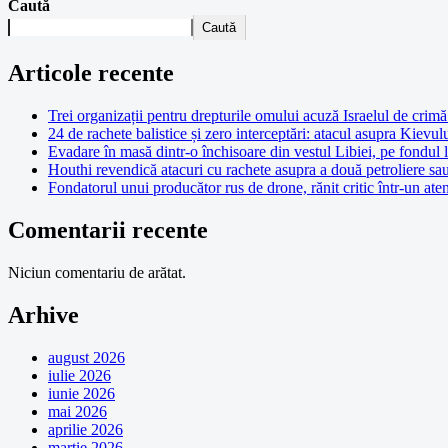
Caută
Caută
Articole recente
Trei organizații pentru drepturile omului acuză Israelul de crimă 
24 de rachete balistice și zero interceptări: atacul asupra Kievul
Evadare în masă dintr-o închisoare din vestul Libiei, pe fondul 
Houthi revendică atacuri cu rachete asupra a două petroliere sa
Fondatorul unui producător rus de drone, rănit critic într-un at
Comentarii recente
Niciun comentariu de arătat.
Arhive
august 2026
iulie 2026
iunie 2026
mai 2026
aprilie 2026
martie 2026