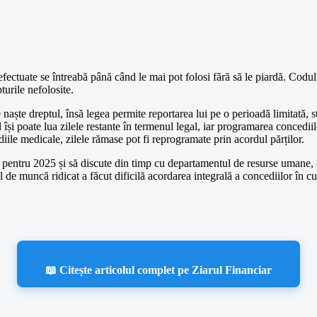
ectuate se întreabă până când le mai pot folosi fără să le piardă. Codul
turile nefolosite.
naște dreptul, însă legea permite reportarea lui pe o perioadă limitată, s
 își poate lua zilele restante în termenul legal, iar programarea concediil
ile medicale, zilele rămase pot fi reprogramate prin acordul părților.
 pentru 2025 și să discute din timp cu departamentul de resurse umane, ast
de muncă ridicat a făcut dificilă acordarea integrală a concediilor în cu
📖 Citește articolul complet pe Ziarul Financiar