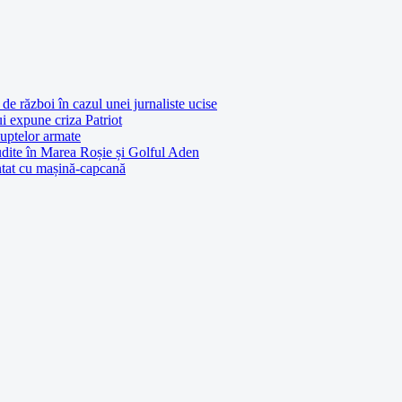
de război în cazul unei jurnaliste ucise
ui expune criza Patriot
luptelor armate
udite în Marea Roșie și Golful Aden
entat cu mașină-capcană