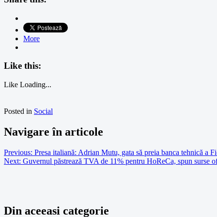
More
Like this:
Like
Loading...
Posted in
Social
Navigare în articole
Previous:
Presa italiană: Adrian Mutu, gata să preia banca tehnică a Fi
Next:
Guvernul păstrează TVA de 11% pentru HoReCa, spun surse of
Din aceeasi categorie