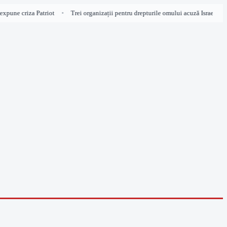
xpune criza Patriot
Trei organizații pentru drepturile omului acuză Israelul de 
•