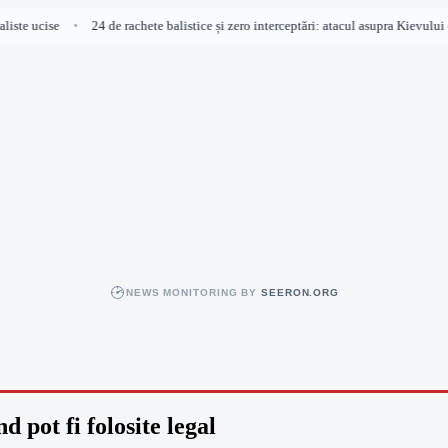
iste ucise
24 de rachete balistice și zero interceptări: atacul asupra Kievului e
•
NEWS MONITORING BY
SEERON.ORG
 pot fi folosite legal