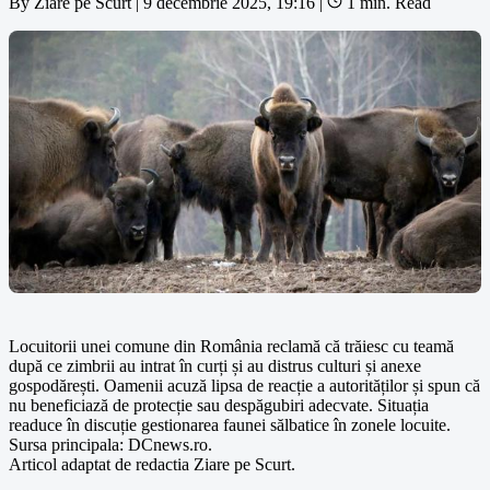
By
Ziare pe Scurt
|
9 decembrie 2025, 19:16
|
1 min. Read
Locuitorii unei comune din România reclamă că trăiesc cu teamă
după ce zimbrii au intrat în curți și au distrus culturi și anexe
gospodărești. Oamenii acuză lipsa de reacție a autorităților și spun că
nu beneficiază de protecție sau despăgubiri adecvate. Situația
readuce în discuție gestionarea faunei sălbatice în zonele locuite.
Sursa principala: DCnews.ro.
Articol adaptat de redactia Ziare pe Scurt.