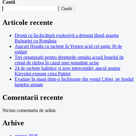
Caută
Caută
Articole recente
Dronă cu încărcătură explozivă a detonat lângă granița
Bulgariei cu România
Atacuri Houthi cu rachete în Yemen ucid cel puțin 30 de
soldați
Trei organizații pentru drepturile omului acuză Israelul de
crimă de război în cazul unei jurnaliste ucise
24 de rachete balistice și zero interceptări: atacul asupra
Kievului expune criza Patriot
Evadare în masă dintr-o închisoare din vestul Libiei, pe fondul
luptelor armate
Comentarii recente
Niciun comentariu de arătat.
Arhive
august 2026