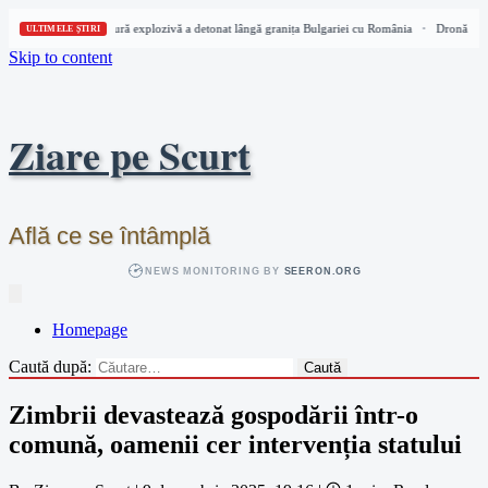
Dronă cu încărcătură explozivă a detonat lângă granița Bulgariei cu România
Dronă cu în
•
ULTIMELE ȘTIRI
Skip to content
Ziare pe Scurt
Află ce se întâmplă
NEWS MONITORING BY
SEERON.ORG
Homepage
Caută după:
Zimbrii devastează gospodării într-o
comună, oamenii cer intervenția statului