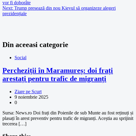
vor fi doborâte
Next:
Trump presează din nou Kievul să organizeze alegeri
prezidențiale
Din aceeasi categorie
Social
Percheziții în Maramureș: doi frați
arestați pentru trafic de migranți
Ziare pe Scurt
9 noiembrie 2025
0
Sursa: News.ro Doi frați din Poienile de sub Munte au fost reținuți și
plasați în arest preventiv pentru trafic de migranți. Aceștia au sprijinit
trecerea […]
Share this: