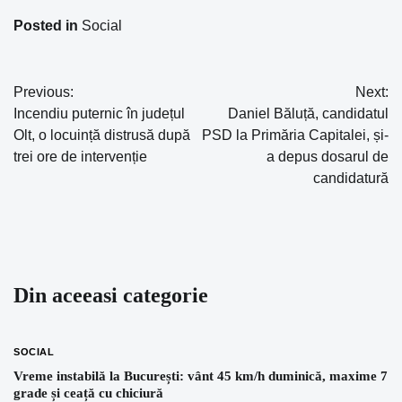
Posted in
Social
Previous:
Next:
Navigare
Incendiu puternic în județul
Daniel Băluță, candidatul
în
Olt, o locuință distrusă după
PSD la Primăria Capitalei, și-
trei ore de intervenție
a depus dosarul de
articole
candidatură
Din aceeasi categorie
SOCIAL
Vreme instabilă la București: vânt 45 km/h duminică, maxime 7
grade și ceață cu chiciură