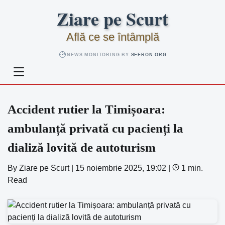
Skip
Ziare pe Scurt
to
content
Află ce se întâmplă
NEWS MONITORING BY
SEERON.ORG
Accident rutier la Timișoara:
ambulanță privată cu pacienți la
dializă lovită de autoturism
By
Ziare pe Scurt
|
15 noiembrie 2025, 19:02
|
1 min.
Read