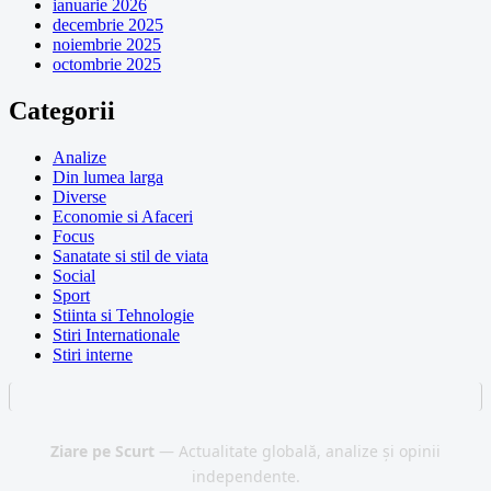
ianuarie 2026
decembrie 2025
noiembrie 2025
octombrie 2025
Categorii
Analize
Din lumea larga
Diverse
Economie si Afaceri
Focus
Sanatate si stil de viata
Social
Sport
Stiinta si Tehnologie
Stiri Internationale
Stiri interne
Ziare pe Scurt
— Actualitate globală, analize și opinii
independente.