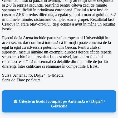
Oltenii au intrat la pauză în avantaj, 1-0, și au reușit să se desprindă
la 2-0 în repriza secundă, păstrând pentru câteva zeci de minute
speranța calificării în primăvara europeană. Finalul a fost însă de
coșmar: AEK a redus diferența, a egalat și apoi a marcat golul de 3-2
în ultimele minute, răsturnând complet soarta grupei. Rezultatul lasă
Craiova în afara play-off-ului, deși echipa a avut în mână un rezultat
istoric.
Eșecul de la Atena închide parcursul european al Universității în
acest sezon, dar confirmă totodată că formația poate concura de la
egal la egal cu adversari puternici din Grecia. Pentru club și
suporteri, meciul rămâne un exemplu dureros despre cât de repede
se poate schimba un rezultat la acest nivel, iar pentru fotbalul
românesc este încă un semnal că detaliile din finalurile de joc fac
diferența între calificare și eliminare în competițiile UEFA.
Sursa: Antena3.ro, Digi24, G4Media.
Scris de Ziare pe Scurt.
📖 Citește articolul complet pe Antena3.ro / Digi24 /
G4Media