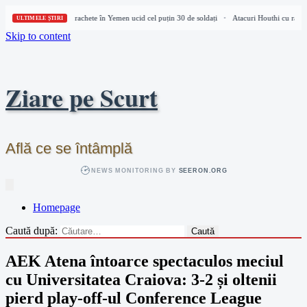
Atacuri Houthi cu rachete în Yemen ucid cel puțin 30 de soldați
Atacuri Houthi cu rachet
•
ULTIMELE ȘTIRI
Skip to content
Ziare pe Scurt
Află ce se întâmplă
NEWS MONITORING BY
SEERON.ORG
Homepage
Caută după:
AEK Atena întoarce spectaculos meciul
cu Universitatea Craiova: 3-2 și oltenii
pierd play-off-ul Conference League