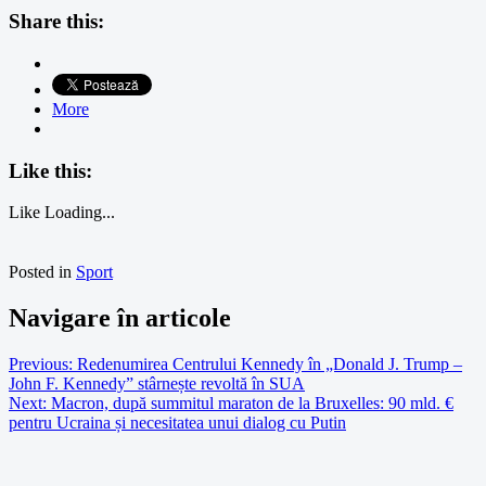
Share this:
More
Like this:
Like
Loading...
Posted in
Sport
Navigare în articole
Previous:
Redenumirea Centrului Kennedy în „Donald J. Trump –
John F. Kennedy” stârnește revoltă în SUA
Next:
Macron, după summitul maraton de la Bruxelles: 90 mld. €
pentru Ucraina și necesitatea unui dialog cu Putin