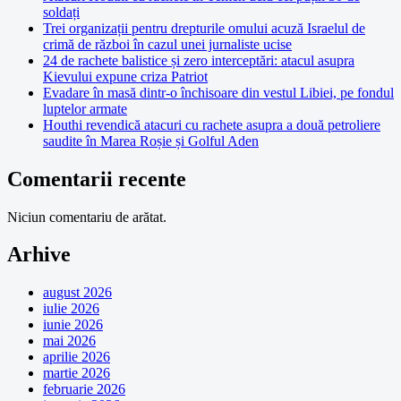
soldați
Trei organizații pentru drepturile omului acuză Israelul de
crimă de război în cazul unei jurnaliste ucise
24 de rachete balistice și zero interceptări: atacul asupra
Kievului expune criza Patriot
Evadare în masă dintr-o închisoare din vestul Libiei, pe fondul
luptelor armate
Houthi revendică atacuri cu rachete asupra a două petroliere
saudite în Marea Roșie și Golful Aden
Comentarii recente
Niciun comentariu de arătat.
Arhive
august 2026
iulie 2026
iunie 2026
mai 2026
aprilie 2026
martie 2026
februarie 2026