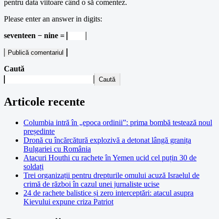
pentru data viitoare când o să comentez.
Please enter an answer in digits:
seventeen − nine =
Caută
Caută
Articole recente
Columbia intră în „epoca ordinii”: prima bombă testează noul
președinte
Dronă cu încărcătură explozivă a detonat lângă granița
Bulgariei cu România
Atacuri Houthi cu rachete în Yemen ucid cel puțin 30 de
soldați
Trei organizații pentru drepturile omului acuză Israelul de
crimă de război în cazul unei jurnaliste ucise
24 de rachete balistice și zero interceptări: atacul asupra
Kievului expune criza Patriot