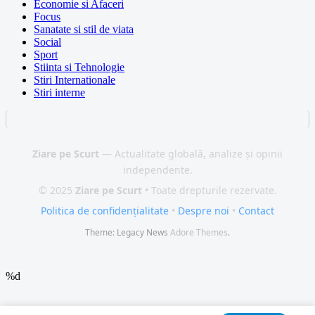
Economie si Afaceri
Focus
Sanatate si stil de viata
Social
Sport
Stiinta si Tehnologie
Stiri Internationale
Stiri interne
Ziare pe Scurt
— Actualitate globală, analize și opinii
independente.
© 2025
Ziare pe Scurt
• Toate drepturile rezervate.
Politica de confidențialitate
•
Despre noi
•
Contact
Theme: Legacy News
Adore Themes
.
%d