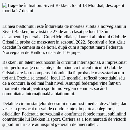
Lumea biatlonului este îndurerată de moartea subită a norvegianului
Sivert Bakken, în vârstă de 27 de ani, clasat pe locul 13 în
clasamentul general al Cupei Mondiale și laureat al micului Glob de
Cristal la proba de mass-start în sezonul 2022. Sportivul a fost găsit
decedat în camera sa de hotel, după cum a raportat marți Federația
Norvegiană de Biatlon, citată de L’Equipe.
Bakken, un talent recunoscut în circuitul internațional, a impresionat
prin performanțe constante, culminând cu trofeul micului Glob de
Cristal care i-a recompensat dominația în proba de mass-start acum
trei ani. Poziția sa actuală, locul 13 mondial, reflectă potențialul său
de a concura la cel mai înalt nivel. Anunțul federației vine într-un
moment delicat pentru sportul norvegian de iarnă, șocând
comunitatea internațională a biatlonului.
Detaliile circumstanțelor decesului nu au fost imediat dezvăluite, dar
vestea a provocat un val de condoleanțe din partea colegilor și
oficialilor. Federația norvegiană a confirmat faptele marți, subliniind
contribuțiile lui Bakken la sport. Cariera sa a fost marcată de victorii
și podiumuri care au inspirat generații de tineri atleți.