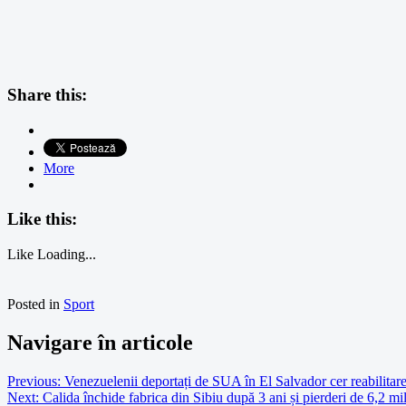
Share this:
More
Like this:
Like
Loading...
Posted in
Sport
Navigare în articole
Previous:
Venezuelenii deportați de SUA în El Salvador cer reabilitare
Next:
Calida închide fabrica din Sibiu după 3 ani și pierderi de 6,2 mil