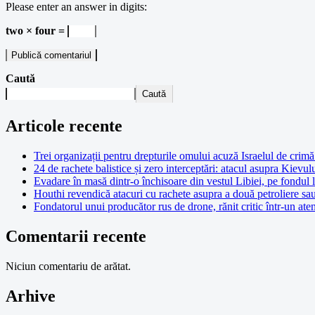
Please enter an answer in digits:
two × four =
Caută
Caută
Articole recente
Trei organizații pentru drepturile omului acuză Israelul de crimă 
24 de rachete balistice și zero interceptări: atacul asupra Kievul
Evadare în masă dintr-o închisoare din vestul Libiei, pe fondul 
Houthi revendică atacuri cu rachete asupra a două petroliere sa
Fondatorul unui producător rus de drone, rănit critic într-un at
Comentarii recente
Niciun comentariu de arătat.
Arhive