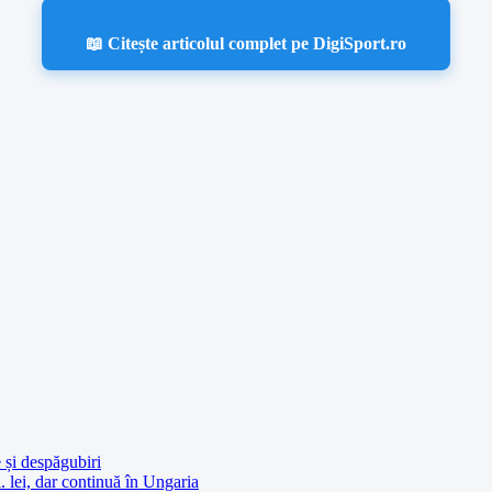
📖 Citește articolul complet pe DigiSport.ro
 și despăgubiri
. lei, dar continuă în Ungaria