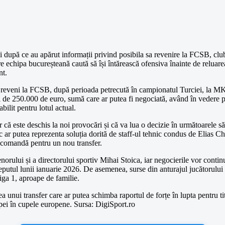
ei după ce au apărut informații privind posibila sa revenire la FCSB, club
e echipa bucureșteană caută să își întărească ofensiva înainte de reluare
nt.
e a reveni la FCSB, după perioada petrecută în campionatul Turciei, la 
ual de 250.000 de euro, sumă care ar putea fi negociată, având în vedere po
abilit pentru lotul actual.
r că este deschis la noi provocări și că va lua o decizie în următoarele 
c ar putea reprezenta soluția dorită de staff-ul tehnic condus de Elias 
 recomandă pentru un nou transfer.
enorului și a directorului sportiv Mihai Stoica, iar negocierile vor contin
ceputul lunii ianuarie 2026. De asemenea, surse din anturajul jucătorului 
iga 1, aproape de familie.
 unui transfer care ar putea schimba raportul de forțe în lupta pentru ti
chipei în cupele europene. Sursa: DigiSport.ro