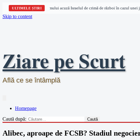
anizații pentru drepturile omului acuză Israelul de crimă de război în cazul unei jurn
ULTIMELE ȘTIRI
Skip to content
Ziare pe Scurt
Află ce se întâmplă
Homepage
Caută după:
Alibec, aproape de FCSB? Stadiul negocier