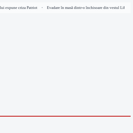
i expune criza Patriot
Evadare în masă dintr-o închisoare din vestul Libiei, pe 
•