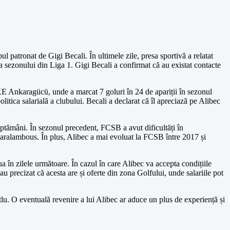
ul patronat de Gigi Becali. În ultimele zile, presa sportivă a relatat
a sezonului din Liga 1. Gigi Becali a confirmat că au existat contacte
MKE Ankaragücü, unde a marcat 7 goluri în 24 de apariții în sezonul
litica salarială a clubului. Becali a declarat că îl apreciază pe Alibec
săptămâni. În sezonul precedent, FCSB a avut dificultăți în
Charalambous. În plus, Alibec a mai evoluat la FCSB între 2017 și
ua în zilele următoare. În cazul în care Alibec va accepta condițiile
au precizat că acesta are și oferte din zona Golfului, unde salariile pot
tlu. O eventuală revenire a lui Alibec ar aduce un plus de experiență și