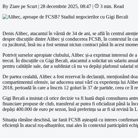
By
Ziare pe Scurt
|
28 decembrie 2025, 08:47
|
3 min. Read
Denis Alibec, atacantul în vârstă de 34 de ani, se află în centrul atenți
despre discuțiile dintre Alibec și conducerea FCSB, în contextul în car
cu jucătorul, însă nu a fost semnat niciun contract până în acest mome
Potrivit surselor apropiate clubului, Alibec și-a exprimat interesul d
trecut. În discuțiile cu Gigi Becali, atacantul a solicitat un salariu an
pentru calitățile sale, dar a subliniat că nu va depăși plafonul salarial st
De partea cealaltă, Alibec a fost rezervat în declarații, menționând doa
compartimentul ofensiv, iar aducerea unui vârf cu experiența lui Alibe
2018, perioadă în care a înscris 12 goluri în 37 de partide, ceea ce îl
Gigi Becali a insistat că orice decizie va fi luată după consultarea antr
financiare propuse de club, transferul ar putea fi oficializat până la în
depăși 400.000 de euro pe sezon, însă preferința sa ar fi să revină în L
Situația rămâne deschisă, iar fanii FCSB așteaptă cu interes confirmarea
eficiență în atacul roș-albaștrilor, mai ales în contextul participării e