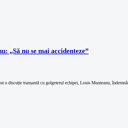
u: „Să nu se mai accidenteze”
t o discuție tranșantă cu golgeterul echipei, Louis Munteanu, îndemnân