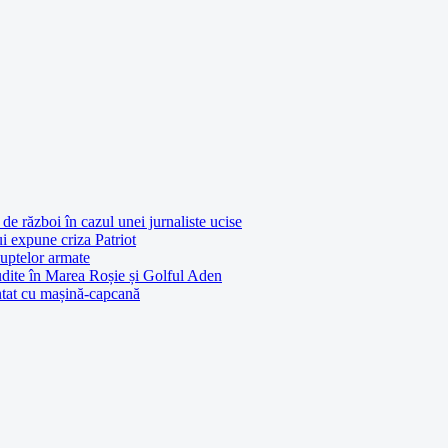
de război în cazul unei jurnaliste ucise
ui expune criza Patriot
luptelor armate
udite în Marea Roșie și Golful Aden
entat cu mașină-capcană