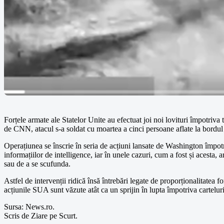
Forțele armate ale Statelor Unite au efectuat joi noi lovituri împotriv
de CNN, atacul s-a soldat cu moartea a cinci persoane aflate la bordul
Operațiunea se înscrie în seria de acțiuni lansate de Washington împotr
informațiilor de intelligence, iar în unele cazuri, cum a fost și acesta, 
sau de a se scufunda.
Astfel de intervenții ridică însă întrebări legate de proporționalitatea fo
acțiunile SUA sunt văzute atât ca un sprijin în lupta împotriva carteluri
Sursa: News.ro.
Scris de Ziare pe Scurt.