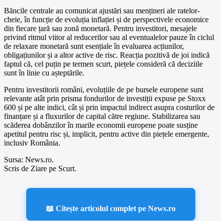
Băncile centrale au comunicat ajustări sau mențineri ale ratelor-
cheie, în funcție de evoluția inflației și de perspectivele economice
din fiecare țară sau zonă monetară. Pentru investitori, mesajele
privind ritmul viitor al reducerilor sau al eventualelor pauze în ciclul
de relaxare monetară sunt esențiale în evaluarea acțiunilor,
obligațiunilor și a altor active de risc. Reacția pozitivă de joi indică
faptul că, cel puțin pe termen scurt, piețele consideră că deciziile
sunt în linie cu așteptările.
Pentru investitorii români, evoluțiile de pe bursele europene sunt
relevante atât prin prisma fondurilor de investiții expuse pe Stoxx
600 și pe alte indici, cât și prin impactul indirect asupra costurilor de
finanțare și a fluxurilor de capital către regiune. Stabilizarea sau
scăderea dobânzilor în marile economii europene poate susține
apetitul pentru risc și, implicit, pentru active din piețele emergente,
inclusiv România.
Sursa: News.ro.
Scris de Ziare pe Scurt.
📖 Citește articolul complet pe News.ro