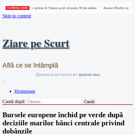
Atacuri Houthi cu rachete în Yemen ucid cel puțin 30 de soldați
Atacuri Houthi cu rache
•
ULTIMELE ȘTIRI
Skip to content
Ziare pe Scurt
Află ce se întâmplă
NEWS MONITORING BY
SEERON.ORG
Homepage
Caută după:
Bursele europene închid pe verde după
deciziile marilor bănci centrale privind
dobânzile