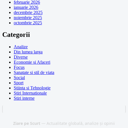
februarie 2026
ianuarie 2026
decembrie 2025
noiembrie 2025
octombrie 2025
Categorii
Analize
Din lumea larga
Diverse
Economie si Afaceri
Focus
Sanatate si stil de viata
Social
Sport
Stiinta si Tehnologie
Stiri Internationale
Stiri interne
Ziare pe Scurt
— Actualitate globală, analize și opinii