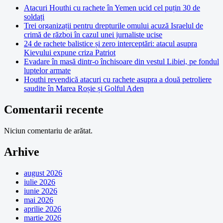
Atacuri Houthi cu rachete în Yemen ucid cel puțin 30 de
soldați
Trei organizații pentru drepturile omului acuză Israelul de
crimă de război în cazul unei jurnaliste ucise
24 de rachete balistice și zero interceptări: atacul asupra
Kievului expune criza Patriot
Evadare în masă dintr-o închisoare din vestul Libiei, pe fondul
luptelor armate
Houthi revendică atacuri cu rachete asupra a două petroliere
saudite în Marea Roșie și Golful Aden
Comentarii recente
Niciun comentariu de arătat.
Arhive
august 2026
iulie 2026
iunie 2026
mai 2026
aprilie 2026
martie 2026