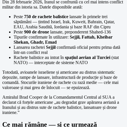
Din 28 februarie 2026, Iranul se confruntă cu cel mai intens conflict
militar din istoria sa. Datele disponibile arată:
Peste
750 de rachete balistice
lansate în primele trei
săptămâni — țintind Israel, Irak, Kuweit, Bahrain, Qatar,
EAU, Arabia Saudită, Iordania și baze RAF din Cipru
Peste
900 de drone
lansate, preponderent Shahed-136
Tipurile confirmate în utilizare:
Sejjil, Fattah, Kheibar
Shekan, Ghadr, Emad
Lansarea rachetei
Sejjil
confirmată oficial pentru prima dată
într-un conflict real
Rachete balistice au intrat în
spațiul aerian al Turciei
(stat
NATO) — interceptate de sisteme NATO
Totodată, avioanele israeliene și americane au distrus sistematic
depozite, rampe de lansare, infrastructură de producție și baze de
comandă. Stocurile iraniene de rachete cu rază medie — cele mai
valoroase și mai greu de înlocuit — se epuizează.
Amiralul Brad Cooper de la Comandamentul Central al SUA a
declarat că forțele americane „au degradat grav apărarea aeriană a
Iranului și au distrus sute de rachete balistice, lansatoare și drone
iraniene.”
Ce mai rămâne — și ce urmează