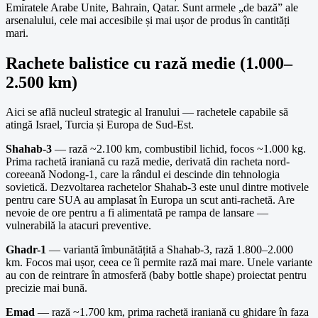
Emiratele Arabe Unite, Bahrain, Qatar. Sunt armele „de bază” ale
arsenalului, cele mai accesibile și mai ușor de produs în cantități
mari.
Rachete balistice cu rază medie (1.000–
2.500 km)
Aici se află nucleul strategic al Iranului — rachetele capabile să
atingă Israel, Turcia și Europa de Sud-Est.
Shahab-3
— rază ~2.100 km, combustibil lichid, focos ~1.000 kg.
Prima rachetă iraniană cu rază medie, derivată din racheta nord-
coreeană Nodong-1, care la rândul ei descinde din tehnologia
sovietică. Dezvoltarea rachetelor Shahab-3 este unul dintre motivele
pentru care SUA au amplasat în Europa un scut anti-rachetă. Are
nevoie de ore pentru a fi alimentată pe rampa de lansare —
vulnerabilă la atacuri preventive.
Ghadr-1
— variantă îmbunătățită a Shahab-3, rază 1.800–2.000
km. Focos mai ușor, ceea ce îi permite rază mai mare. Unele variante
au con de reintrare în atmosferă (baby bottle shape) proiectat pentru
precizie mai bună.
Emad
— rază ~1.700 km, prima rachetă iraniană cu ghidare în faza