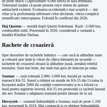
de peste Mach 5 (aproximativ 6.000 km/h) în faza terminală.
Teheranul susține că poate penetra orice sistem de apărare
antirachetă existent. Evaluarea occidentală e mai sceptică — dar
chiar și la performanțe inferioare celor declarate, viteza complică
semnificativ interceptarea. Folosită în conflictul din 2026.
Haj Qassem
— numită după Qasem Soleimani. Rază ~2.000 km,
combustibil solid. Prezentată în 2020, considerată o variantă a
familiei Kheibar Shekan.
Rachete de croazieră
Spre deosebire de rachetele balistice — care urcă la altitudine mare
și coboară spre țintă la viteze de câțiva kilometri pe secundă —
rachetele de croazieră zboară la altitudine joasă, urmând relieful
terenului. Sunt mai lente, dar mult mai greu de detectat pe radar.
Soumar
— rază estimată 2.000–3.000 km, bazată pe racheta
rusească Kh-55. Iranul a obținut un număr de Kh-55 din Ucraina la
începutul anilor 2000 (în condiții controversate) și le-a folosit ca
bază pentru inginerie inversă. Kh-55 era proiectată ca rachetă lansată
din aer; Soumar e adaptarea iraniană pentru lansare de la sol.
Hoveyzeh
— variantă îmbunătățită a Soumar, rază de peste 1.350
km, prezentată în 2019. Mai compactă și cu ghidare îmbunătățită.