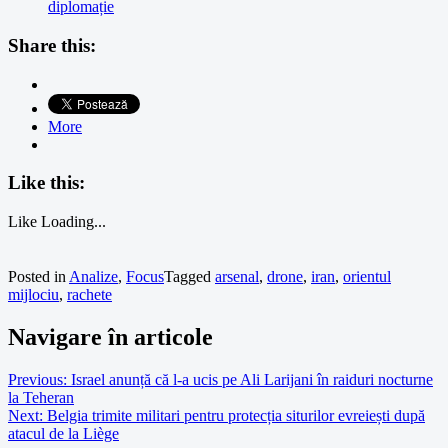
diplomație
Share this:
More
Like this:
Like
Loading...
Posted in
Analize
,
Focus
Tagged
arsenal
,
drone
,
iran
,
orientul
mijlociu
,
rachete
Navigare în articole
Previous:
Israel anunță că l-a ucis pe Ali Larijani în raiduri nocturne
la Teheran
Next:
Belgia trimite militari pentru protecția siturilor evreiești după
atacul de la Liège