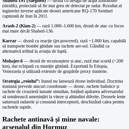
Shahed-191 (Saegheh)
— dronă cu design de aripă zburătoare
(stealth), proiectată să fie mai greu de detectat pe radar. Rezultat al
ingineriei inverse aplicate dronei americane RQ-170 Sentinel
capturată de Iran în 2011.
Arash-2 (Kian-2)
— rază 1.000–1.600 km, dronă de atac cu focos
mai mare decât Shahed-136.
Karrar
— dronă cu reacție (jet-powered), rază ~1.000 km, capabilă
să transporte bombe ghidate sau rachete aer-sol. Gândită ca
alternativă ieftină la aviația de luptă.
Mohajer-6
— dronă de recunoaștere și atac, rază mai scurtă (~200
km), dar echipată cu muniție ghidată. Exportată în Etiopia,
Venezuela și utilizată extensiv de grupările proxy iraniene.
Strategia „roiului”:
Iranul nu lansează drone individual. Doctrina
iraniană prevede atacuri coordonate — drone, rachete balistice și
rachete de croazieră lansate simultan, forțând apărarea adversarului
să urmărească amenințări la viteze și altitudini diferite. Dronele lente
saturează radarele și consumă interceptorii, deschizând calea pentru
rachetele rapide.
Rachete antinavă și mine navale:
arsenalul din Hormuz