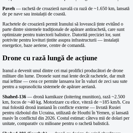
Paveh
— rachetă de croazieră navală cu rază de ~1.650 km, lansată
de pe nave sau instalații de coastă.
Rachetele de croazieră permit Iranului să lovească ținte evitând o
parte dintre sistemele tradiționale de apărare antirachetă, care sunt
optimizate pentru traiectorii balistice. Datorită preciziei lor, sunt
potrivite pentru lovituri țintite asupra infrastructurii — instalații
energetice, baze aeriene, centre de comandă.
Drone cu rază lungă de acțiune
Iranul a devenit unul dintre cei mai prolifici producători de drone
militare din lume. Dronele sunt mai lente decât rachetele, dar mult
mai ieftine — ceea ce permite lansarea lor în valuri de zeci sau sute
pentru a suprasolicita sistemele de apărare aeriană.
Shahed-136
— dronă kamikaze (loitering munition), rază ~2.500
km, focos de ~40 kg. Motorizare cu elice, viteză de ~185 km/h. Cea
mai folosită dronă iraniană în conflicte externe — livrată Rusiei
pentru războiul din Ucraina, utilizată de Houthi în Yemen, și lansată
masiv în conflictul din 2026. Costul estimat: câteva mii de dolari per
unitate, comparativ cu milioane pentru o rachetă balistică.