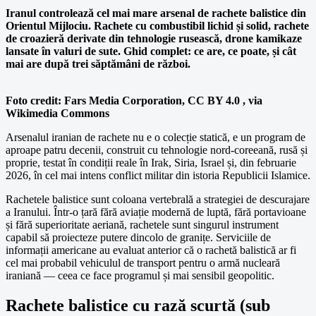
Iranul controlează cel mai mare arsenal de rachete balistice din
Orientul Mijlociu. Rachete cu combustibil lichid și solid, rachete
de croazieră derivate din tehnologie rusească, drone kamikaze
lansate în valuri de sute. Ghid complet: ce are, ce poate, și cât
mai are după trei săptămâni de război.
Foto credit: Fars Media Corporation, CC BY 4.0
, via
Wikimedia Commons
Arsenalul iranian de rachete nu e o colecție statică, e un program de
aproape patru decenii, construit cu tehnologie nord-coreeană, rusă și
proprie, testat în condiții reale în Irak, Siria, Israel și, din februarie
2026, în cel mai intens conflict militar din istoria Republicii Islamice.
Rachetele balistice sunt coloana vertebrală a strategiei de descurajare
a Iranului. Într-o țară fără aviație modernă de luptă, fără portavioane
și fără superioritate aeriană, rachetele sunt singurul instrument
capabil să proiecteze putere dincolo de granițe. Serviciile de
informații americane au evaluat anterior că o rachetă balistică ar fi
cel mai probabil vehiculul de transport pentru o armă nucleară
iraniană — ceea ce face programul și mai sensibil geopolitic.
Rachete balistice cu rază scurtă (sub