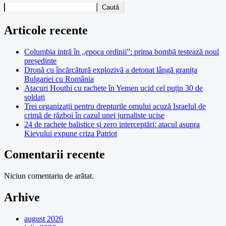
Caută
Articole recente
Columbia intră în „epoca ordinii”: prima bombă testează noul
președinte
Dronă cu încărcătură explozivă a detonat lângă granița
Bulgariei cu România
Atacuri Houthi cu rachete în Yemen ucid cel puțin 30 de
soldați
Trei organizații pentru drepturile omului acuză Israelul de
crimă de război în cazul unei jurnaliste ucise
24 de rachete balistice și zero interceptări: atacul asupra
Kievului expune criza Patriot
Comentarii recente
Niciun comentariu de arătat.
Arhive
august 2026