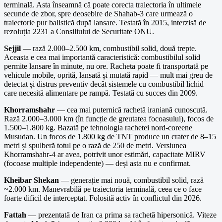
terminală. Asta înseamnă că poate corecta traiectoria în ultimele
secunde de zbor, spre deosebire de Shahab-3 care urmează o
traiectorie pur balistică după lansare. Testată în 2015, interzisă de
rezoluția 2231 a Consiliului de Securitate ONU.
Sejjil
— rază 2.000–2.500 km, combustibil solid, două trepte.
Aceasta e cea mai importantă caracteristică: combustibilul solid
permite lansare în minute, nu ore. Racheta poate fi transportată pe
vehicule mobile, oprită, lansată și mutată rapid — mult mai greu de
detectat și distrus preventiv decât sistemele cu combustibil lichid
care necesită alimentare pe rampă. Testată cu succes din 2009.
Khorramshahr
— cea mai puternică rachetă iraniană cunoscută.
Rază 2.000–3.000 km (în funcție de greutatea focoasului), focos de
1.500–1.800 kg. Bazată pe tehnologia rachetei nord-coreene
Musudan. Un focos de 1.800 kg de TNT produce un crater de 8–15
metri și spulberă totul pe o rază de 250 de metri. Versiunea
Khorramshahr-4 ar avea, potrivit unor estimări, capacitate MIRV
(focoase multiple independente) — deși asta nu e confirmat.
Kheibar Shekan
— generație mai nouă, combustibil solid, rază
~2.000 km. Manevrabilă pe traiectoria terminală, ceea ce o face
foarte dificil de interceptat. Folosită activ în conflictul din 2026.
Fattah
— prezentată de Iran ca prima sa rachetă hipersonică. Viteze