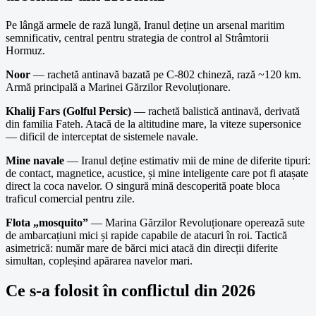
Pe lângă armele de rază lungă, Iranul deține un arsenal maritim
semnificativ, central pentru strategia de control al Strâmtorii
Hormuz.
Noor
— rachetă antinavă bazată pe C-802 chineză, rază ~120 km.
Armă principală a Marinei Gărzilor Revoluționare.
Khalij Fars (Golful Persic)
— rachetă balistică antinavă, derivată
din familia Fateh. Atacă de la altitudine mare, la viteze supersonice
— dificil de interceptat de sistemele navale.
Mine navale
— Iranul deține estimativ mii de mine de diferite tipuri:
de contact, magnetice, acustice, și mine inteligente care pot fi atașate
direct la coca navelor. O singură mină descoperită poate bloca
traficul comercial pentru zile.
Flota „mosquito”
— Marina Gărzilor Revoluționare operează sute
de ambarcațiuni mici și rapide capabile de atacuri în roi. Tactică
asimetrică: număr mare de bărci mici atacă din direcții diferite
simultan, copleșind apărarea navelor mari.
Ce s-a folosit în conflictul din 2026