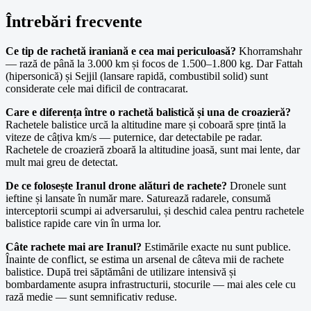
Întrebări frecvente
Ce tip de rachetă iraniană e cea mai periculoasă?
Khorramshahr
— rază de până la 3.000 km și focos de 1.500–1.800 kg. Dar Fattah
(hipersonică) și Sejjil (lansare rapidă, combustibil solid) sunt
considerate cele mai dificil de contracarat.
Care e diferența între o rachetă balistică și una de croazieră?
Rachetele balistice urcă la altitudine mare și coboară spre țintă la
viteze de câțiva km/s — puternice, dar detectabile pe radar.
Rachetele de croazieră zboară la altitudine joasă, sunt mai lente, dar
mult mai greu de detectat.
De ce folosește Iranul drone alături de rachete?
Dronele sunt
ieftine și lansate în număr mare. Saturează radarele, consumă
interceptorii scumpi ai adversarului, și deschid calea pentru rachetele
balistice rapide care vin în urma lor.
Câte rachete mai are Iranul?
Estimările exacte nu sunt publice.
Înainte de conflict, se estima un arsenal de câteva mii de rachete
balistice. După trei săptămâni de utilizare intensivă și
bombardamente asupra infrastructurii, stocurile — mai ales cele cu
rază medie — sunt semnificativ reduse.