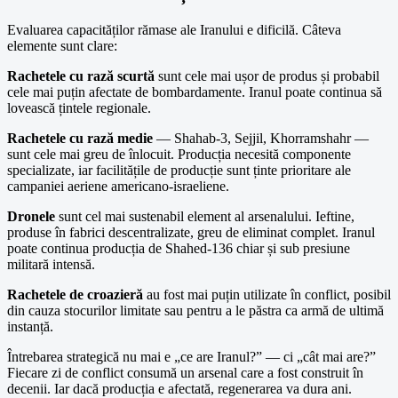
Evaluarea capacităților rămase ale Iranului e dificilă. Câteva
elemente sunt clare:
Rachetele cu rază scurtă
sunt cele mai ușor de produs și probabil
cele mai puțin afectate de bombardamente. Iranul poate continua să
lovească țintele regionale.
Rachetele cu rază medie
— Shahab-3, Sejjil, Khorramshahr —
sunt cele mai greu de înlocuit. Producția necesită componente
specializate, iar facilitățile de producție sunt ținte prioritare ale
campaniei aeriene americano-israeliene.
Dronele
sunt cel mai sustenabil element al arsenalului. Ieftine,
produse în fabrici descentralizate, greu de eliminat complet. Iranul
poate continua producția de Shahed-136 chiar și sub presiune
militară intensă.
Rachetele de croazieră
au fost mai puțin utilizate în conflict, posibil
din cauza stocurilor limitate sau pentru a le păstra ca armă de ultimă
instanță.
Întrebarea strategică nu mai e „ce are Iranul?” — ci „cât mai are?”
Fiecare zi de conflict consumă un arsenal care a fost construit în
decenii. Iar dacă producția e afectată, regenerarea va dura ani.