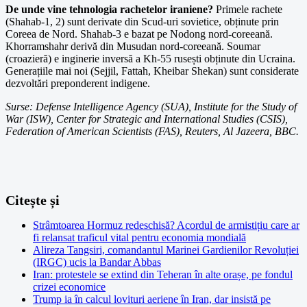
De unde vine tehnologia rachetelor iraniene?
Primele rachete
(Shahab-1, 2) sunt derivate din Scud-uri sovietice, obținute prin
Coreea de Nord. Shahab-3 e bazat pe Nodong nord-coreeană.
Khorramshahr derivă din Musudan nord-coreeană. Soumar
(croazieră) e inginerie inversă a Kh-55 rusești obținute din Ucraina.
Generațiile mai noi (Sejjil, Fattah, Kheibar Shekan) sunt considerate
dezvoltări preponderent indigene.
Surse: Defense Intelligence Agency (SUA), Institute for the Study of
War (ISW), Center for Strategic and International Studies (CSIS),
Federation of American Scientists (FAS), Reuters, Al Jazeera, BBC.
Citește și
Strâmtoarea Hormuz redeschisă? Acordul de armistițiu care ar
fi relansat traficul vital pentru economia mondială
Alireza Tangsiri, comandantul Marinei Gardienilor Revoluției
(IRGC) ucis la Bandar Abbas
Iran: protestele se extind din Teheran în alte orașe, pe fondul
crizei economice
Trump ia în calcul lovituri aeriene în Iran, dar insistă pe