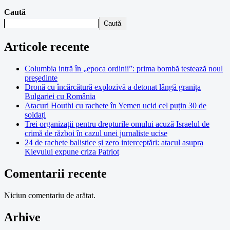
Caută
Caută
Articole recente
Columbia intră în „epoca ordinii”: prima bombă testează noul
președinte
Dronă cu încărcătură explozivă a detonat lângă granița
Bulgariei cu România
Atacuri Houthi cu rachete în Yemen ucid cel puțin 30 de
soldați
Trei organizații pentru drepturile omului acuză Israelul de
crimă de război în cazul unei jurnaliste ucise
24 de rachete balistice și zero interceptări: atacul asupra
Kievului expune criza Patriot
Comentarii recente
Niciun comentariu de arătat.
Arhive