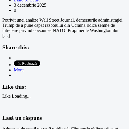
3 decembrie 2025
0
Potrivit unei analize Wall Street Journal, demersurile administrației
Trump de a pune capăt războiului din Ucraina ridică semne de
întrebare privind coeziunea NATO. Propunerile Washingtonului
[…]
Share this:
More
Like this:
Like
Loading...
Lasă un răspuns
Adresa ta de email nu va fi publicată.
Câmpurile obligatorii sunt