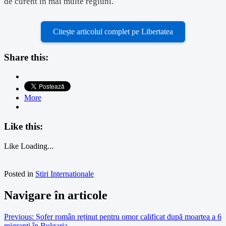
de curent în mai multe regiuni.
Citește articolul complet pe Libertatea
Share this:
More
Like this:
Like
Loading...
Posted in
Stiri Internationale
Navigare în articole
Previous:
Șofer român reținut pentru omor calificat după moartea a 6
migranți în Bulgaria