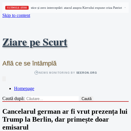
24 de rachete balistice și zero interceptări: atacul asupra Kievului expune criza Patriot
Ev
•
ULTIMELE ȘTIRI
Skip to content
Ziare pe Scurt
Află ce se întâmplă
NEWS MONITORING BY
SEERON.ORG
Homepage
Caută după:
Cancelarul german ar fi vrut prezența lui
Trump la Berlin, dar primește doar
emisarul