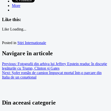
More
Like this:
Like
Loading...
Posted in
Stiri Internationale
Navigare în articole
Previous:
Fotografii din arhiva lui Jeffrey Epstein readuc în discuție
legăturile cu Trump, Clinton și Gates
Next:
Șofer român de camion împușcat mortal într-o parcare din
Italia de un conațional
Din aceeasi categorie