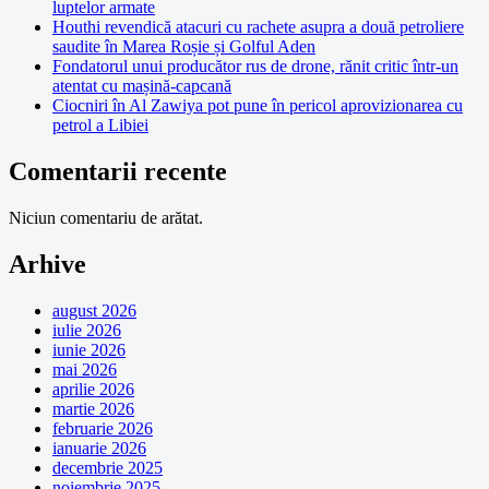
luptelor armate
Houthi revendică atacuri cu rachete asupra a două petroliere
saudite în Marea Roșie și Golful Aden
Fondatorul unui producător rus de drone, rănit critic într-un
atentat cu mașină-capcană
Ciocniri în Al Zawiya pot pune în pericol aprovizionarea cu
petrol a Libiei
Comentarii recente
Niciun comentariu de arătat.
Arhive
august 2026
iulie 2026
iunie 2026
mai 2026
aprilie 2026
martie 2026
februarie 2026
ianuarie 2026
decembrie 2025
noiembrie 2025