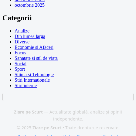
octombrie 2025
Categorii
Analize
Din lumea larga
Diverse
Economie si Afaceri
Focus
Sanatate si stil de viata
Social
Sport
Stiinta si Tehnologie
Stiri Internationale
Stiri interne
Ziare pe Scurt
— Actualitate globală, analize și opinii
independente.
© 2025
Ziare pe Scurt
• Toate drepturile rezervate.