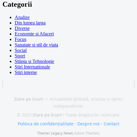
Categorii
Analize
Din lumea larga
Diverse
Economie si Afaceri
Focus
Sanatate si stil de viata
Social
Sport
Stiinta si Tehnologie
Stiri Internationale
Stiri interne
Ziare pe Scurt
— Actualitate globală, analize și opinii
independente.
© 2025
Ziare pe Scurt
• Toate drepturile rezervate.
Politica de confidențialitate
•
Despre noi
•
Contact
Theme: Legacy News
Adore Themes
.