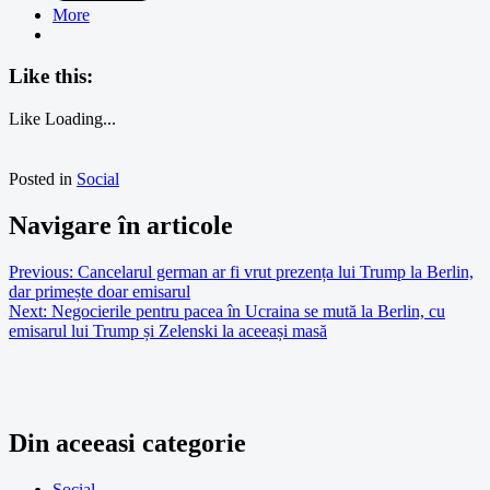
More
Like this:
Like
Loading...
Posted in
Social
Navigare în articole
Previous:
Cancelarul german ar fi vrut prezența lui Trump la Berlin,
dar primește doar emisarul
Next:
Negocierile pentru pacea în Ucraina se mută la Berlin, cu
emisarul lui Trump și Zelenski la aceeași masă
Din aceeasi categorie
Social