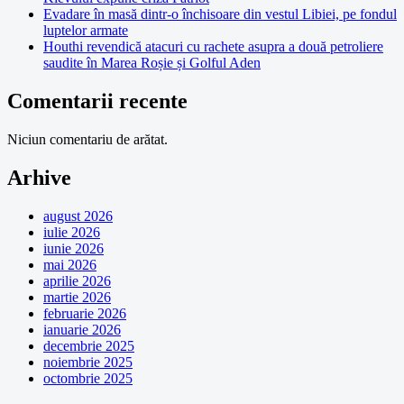
Evadare în masă dintr-o închisoare din vestul Libiei, pe fondul
luptelor armate
Houthi revendică atacuri cu rachete asupra a două petroliere
saudite în Marea Roșie și Golful Aden
Comentarii recente
Niciun comentariu de arătat.
Arhive
august 2026
iulie 2026
iunie 2026
mai 2026
aprilie 2026
martie 2026
februarie 2026
ianuarie 2026
decembrie 2025
noiembrie 2025
octombrie 2025