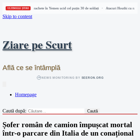
Atacuri Houthi cu rachete în Yemen ucid cel puțin 30 de soldați
Atacuri Houthi cu rachet
•
ULTIMELE ȘTIRI
Skip to content
Ziare pe Scurt
Află ce se întâmplă
NEWS MONITORING BY
SEERON.ORG
Homepage
Caută după:
Șofer român de camion împușcat mortal
într-o parcare din Italia de un conațional