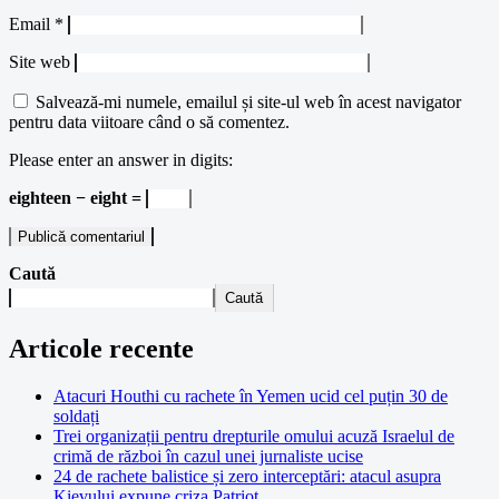
Email
*
Site web
Salvează-mi numele, emailul și site-ul web în acest navigator
pentru data viitoare când o să comentez.
Please enter an answer in digits:
eighteen − eight =
Caută
Caută
Articole recente
Atacuri Houthi cu rachete în Yemen ucid cel puțin 30 de
soldați
Trei organizații pentru drepturile omului acuză Israelul de
crimă de război în cazul unei jurnaliste ucise
24 de rachete balistice și zero interceptări: atacul asupra
Kievului expune criza Patriot