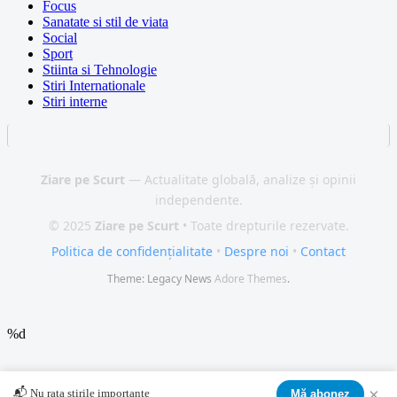
Focus
Sanatate si stil de viata
Social
Sport
Stiinta si Tehnologie
Stiri Internationale
Stiri interne
Ziare pe Scurt
— Actualitate globală, analize și opinii
independente.
© 2025
Ziare pe Scurt
• Toate drepturile rezervate.
Politica de confidențialitate
•
Despre noi
•
Contact
Theme: Legacy News
Adore Themes
.
%d
×
📬 Nu rata știrile importante
Mă abonez