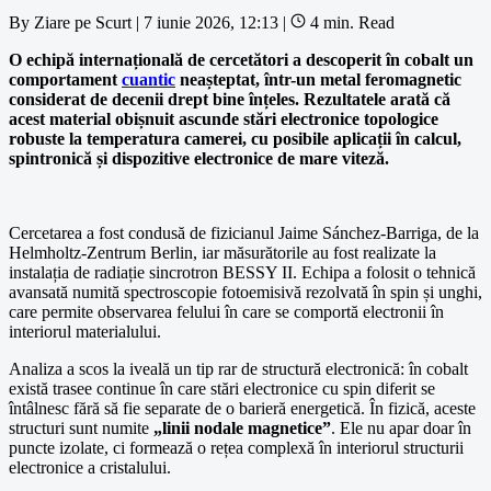
By
Ziare pe Scurt
|
7 iunie 2026, 12:13
|
4 min. Read
O echipă internațională de cercetători a descoperit în cobalt un
comportament
cuantic
neașteptat, într-un metal feromagnetic
considerat de decenii drept bine înțeles. Rezultatele arată că
acest material obișnuit ascunde stări electronice topologice
robuste la temperatura camerei, cu posibile aplicații în calcul,
spintronică și dispozitive electronice de mare viteză.
Cercetarea a fost condusă de fizicianul Jaime Sánchez-Barriga, de la
Helmholtz-Zentrum Berlin, iar măsurătorile au fost realizate la
instalația de radiație sincrotron BESSY II. Echipa a folosit o tehnică
avansată numită spectroscopie fotoemisivă rezolvată în spin și unghi,
care permite observarea felului în care se comportă electronii în
interiorul materialului.
Analiza a scos la iveală un tip rar de structură electronică: în cobalt
există trasee continue în care stări electronice cu spin diferit se
întâlnesc fără să fie separate de o barieră energetică. În fizică, aceste
structuri sunt numite
„linii nodale magnetice”
. Ele nu apar doar în
puncte izolate, ci formează o rețea complexă în interiorul structurii
electronice a cristalului.