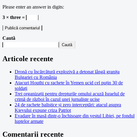
Please enter an answer in digits:
3 × three =
Caută
Caută
Articole recente
Dronă cu încărcătură explozivă a detonat lângă granița
Bulgariei cu România
Atacuri Houthi cu rachete în Yemen ucid cel puțin 30 de
soldați
Trei organizații pentru drepturile omului acuză Israelul de
crimă de război în cazul unei jurnaliste ucise
24 de rachete balistice și zero interceptări: atacul asupra
Kievului expune criza Patriot
Evadare în masă dintr-o închisoare din vestul Libiei, pe fondul
luptelor armate
Comentarii recente