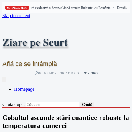
Dronă cu încărcătură explozivă a detonat lângă granița Bulgariei cu România
Dronă cu în
•
ULTIMELE ȘTIRI
Skip to content
Ziare pe Scurt
Află ce se întâmplă
NEWS MONITORING BY
SEERON.ORG
Homepage
Caută după:
Cobaltul ascunde stări cuantice robuste la
temperatura camerei