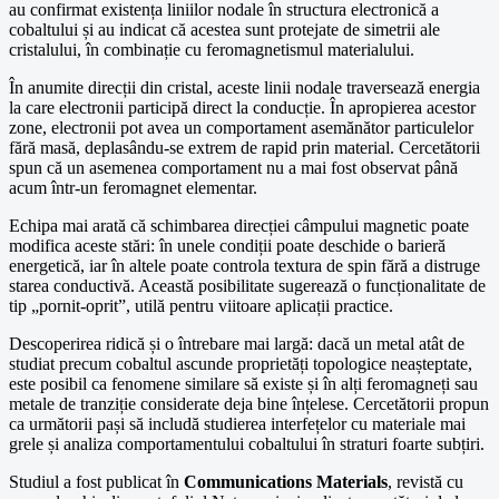
au confirmat existența liniilor nodale în structura electronică a
cobaltului și au indicat că acestea sunt protejate de simetrii ale
cristalului, în combinație cu feromagnetismul materialului.
În anumite direcții din cristal, aceste linii nodale traversează energia
la care electronii participă direct la conducție. În apropierea acestor
zone, electronii pot avea un comportament asemănător particulelor
fără masă, deplasându-se extrem de rapid prin material. Cercetătorii
spun că un asemenea comportament nu a mai fost observat până
acum într-un feromagnet elementar.
Echipa mai arată că schimbarea direcției câmpului magnetic poate
modifica aceste stări: în unele condiții poate deschide o barieră
energetică, iar în altele poate controla textura de spin fără a distruge
starea conductivă. Această posibilitate sugerează o funcționalitate de
tip „pornit-oprit”, utilă pentru viitoare aplicații practice.
Descoperirea ridică și o întrebare mai largă: dacă un metal atât de
studiat precum cobaltul ascunde proprietăți topologice neașteptate,
este posibil ca fenomene similare să existe și în alți feromagneți sau
metale de tranziție considerate deja bine înțelese. Cercetătorii propun
ca următorii pași să includă studierea interfețelor cu materiale mai
grele și analiza comportamentului cobaltului în straturi foarte subțiri.
Studiul a fost publicat în
Communications Materials
, revistă cu