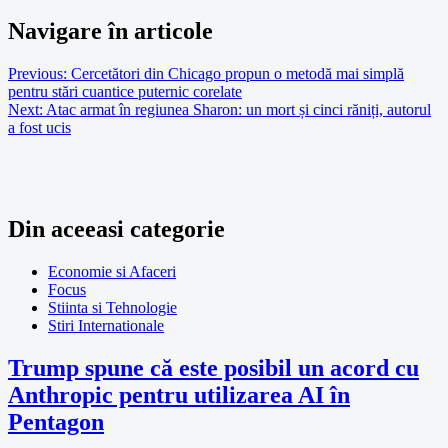
Navigare în articole
Previous:
Cercetători din Chicago propun o metodă mai simplă
pentru stări cuantice puternic corelate
Next:
Atac armat în regiunea Sharon: un mort și cinci răniți, autorul
a fost ucis
Din aceeasi categorie
Economie si Afaceri
Focus
Stiinta si Tehnologie
Stiri Internationale
Trump spune că este posibil un acord cu
Anthropic pentru utilizarea AI în
Pentagon