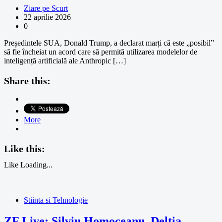
Ziare pe Scurt
22 aprilie 2026
0
Președintele SUA, Donald Trump, a declarat marți că este „posibil”
să fie încheiat un acord care să permită utilizarea modelelor de
inteligență artificială ale Anthropic […]
Share this:
More
Like this:
Like
Loading...
Stiinta si Tehnologie
ZF Live: Silviu Homoceanu, Deltia,