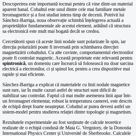
Descoperirea este importantă tocmai pentru că vine dintr-un material
aparent banal. Cobaltul este unul dintre cele mai familiare metale
feromagnetice și a fost studiat intens timp de decenii. Potrivit lui
Sánchez-Barriga, noua observație schimbă înțelegerea actuală a
proprietăților fundamentale ale acestui element, arătând că structura
sa electronică este mult mai bogată decât se credea.
Cercetătorii spun că aceste linii nodale sunt polarizate în spin, iar
direcția polarizării poate fi inversată prin schimbarea direcției
magnetizării cobaltului. Cu alte cuvinte, comportamentul electronilor
poate fi controlat magnetic. Această proprietate este relevantă pentru
spintronică
, un domeniu care încearcă să folosească nu doar sarcina
electrică a electronilor, ci și spinul lor, pentru a crea dispozitive mai
rapide și mai eficiente.
Sánchez-Barriga a explicat că materialele cu linii nodale magnetice
sunt rare, iar în multe cazuri astfel de structuri sunt dificil de
stabilizat sau controlat. Faptul că mai multe asemenea linii apar într-
un feromagnet elementar, robust la temperatura camerei, este descris
de echipă drept foarte neașteptat. Cobaltul ar putea deveni astfel un
sistem-model pentru studierea relației dintre topologie și magnetism.
Rezultatele experimentale au fost susținute de calcule teoretice
realizate de o echipă condusă de Maia G. Vergniory, de la Donostia
International Physics Center și Université de Sherbrooke. Calculele