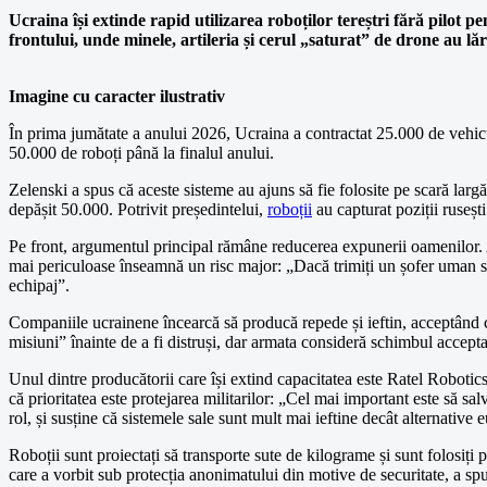
Ucraina își extinde rapid utilizarea roboților tereștri fără pilot 
frontului, unde minele, artileria și cerul „saturat” de drone au l
Imagine cu caracter ilustrativ
În prima jumătate a anului 2026, Ucraina a contractat 25.000 de vehicul
50.000 de roboți până la finalul anului.
Zelenski a spus că aceste sisteme au ajuns să fie folosite pe scară largă
depășit 50.000. Potrivit președintelui,
roboții
au capturat poziții rusești
Pe front, argumentul principal rămâne reducerea expunerii oamenilor. A
mai periculoase înseamnă un risc major: „Dacă trimiți un șofer uman să l
echipaj”.
Companiile ucrainene încearcă să producă repede și ieftin, acceptând c
misiuni” înainte de a fi distruși, dar armata consideră schimbul accepta
Unul dintre producătorii care își extind capacitatea este Ratel Roboti
că prioritatea este protejarea militarilor: „Cel mai important este să sa
rol, și susține că sistemele sale sunt mult mai ieftine decât alternativ
Roboții sunt proiectați să transporte sute de kilograme și sunt folosiți p
care a vorbit sub protecția anonimatului din motive de securitate, a spu