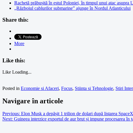
Rachetă prăbușită în estul Poloniei, în timpul unui atac asupra 
„Războiul cablurilor submarine” ajunge în Nordul Atlanticului
Share this:
More
Like this:
Like
Loading...
Posted in
Economie si Afaceri
,
Focus
,
Stiinta si Tehnologie
,
Stiri Inte
Navigare în articole
Previous:
Elon Musk a depășit 1 trilion de dolari după listarea SpaceX,
Next:
Guineea interzice exportul de aur brut și impune procesarea în ț