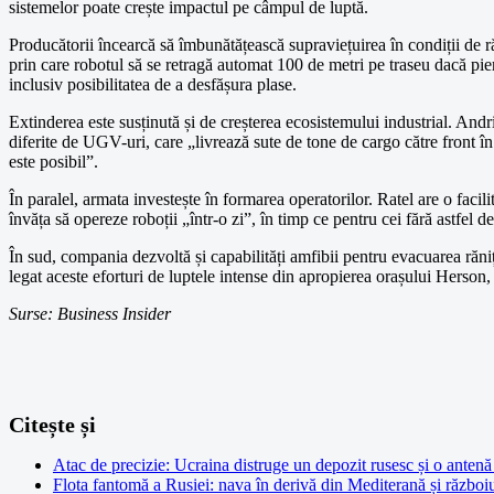
sistemelor poate crește impactul pe câmpul de luptă.
Producătorii încearcă să îmbunătățească supraviețuirea în condiții de ră
prin care robotul să se retragă automat 100 de metri pe traseu dacă pi
inclusiv posibilitatea de a desfășura plase.
Extinderea este susținută și de creșterea ecosistemului industrial. And
diferite de UGV-uri, care „livrează sute de tone de cargo către front în
este posibil”.
În paralel, armata investește în formarea operatorilor. Ratel are o faci
învăța să opereze roboții „într-o zi”, în timp ce pentru cei fără astfel
În sud, compania dezvoltă și capabilități amfibii pentru evacuarea răniți
legat aceste eforturi de luptele intense din apropierea orașului Herson,
Surse: Business Insider
Citește și
Atac de precizie: Ucraina distruge un depozit rusesc și o ante
Flota fantomă a Rusiei: nava în derivă din Mediterană și război