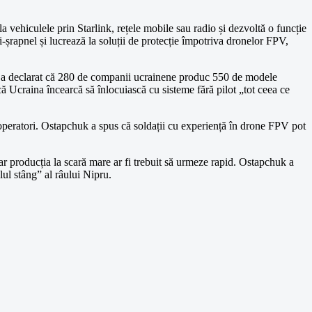
a vehiculele prin Starlink, rețele mobile sau radio și dezvoltă o funcție
șrapnel și lucrează la soluții de protecție împotriva dronelor FPV,
tat, a declarat că 280 de companii ucrainene produc 550 de modele
că Ucraina încearcă să înlocuiască cu sisteme fără pilot „tot ceea ce
de operatori. Ostapchuk a spus că soldații cu experiență în drone FPV pot
 iar producția la scară mare ar fi trebuit să urmeze rapid. Ostapchuk a
lul stâng” al râului Nipru.