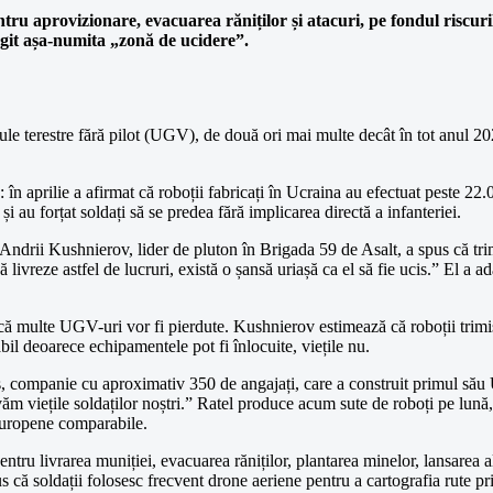
pentru aprovizionare, evacuarea răniților și atacuri, pe fondul riscu
ărgit așa-numita „zonă de ucidere”.
e terestre fără pilot (UGV), de două ori mai multe decât în tot anul 2025
: în aprilie a afirmat că roboții fabricați în Ucraina au efectuat peste 22
 și au forțat soldați să se predea fără implicarea directă a infanteriei.
ndrii Kushnierov, lider de pluton în Brigada 59 de Asalt, a spus că trim
ivreze astfel de lucruri, există o șansă uriașă ca el să fie ucis.” El a a
ă multe UGV-uri vor fi pierdute. Kushnierov estimează că roboții trimiși
bil deoarece echipamentele pot fi înlocuite, viețile nu.
cs, companie cu aproximativ 350 de angajați, care a construit primul să
lvăm viețile soldaților noștri.” Ratel produce acum sute de roboți pe lună
e europene comparabile.
entru livrarea muniției, evacuarea răniților, plantarea minelor, lansarea a
s că soldații folosesc frecvent drone aeriene pentru a cartografia rute pr