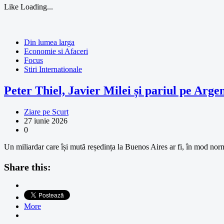
Like
Loading...
Din lumea larga
Economie si Afaceri
Focus
Stiri Internationale
Peter Thiel, Javier Milei și pariul pe Arge
Ziare pe Scurt
27 iunie 2026
0
Un miliardar care își mută reședința la Buenos Aires ar fi, în mod normal
Share this:
More