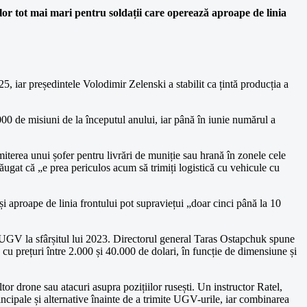
rilor tot mai mari pentru soldații care operează aproape de linia
, iar președintele Volodimir Zelenski a stabilit ca țintă producția a
.000 de misiuni de la începutul anului, iar până în iunie numărul a
iterea unui șofer pentru livrări de muniție sau hrană în zonele cele
dăugat că „e prea periculos acum să trimiți logistică cu vehicule cu
 aproape de linia frontului pot supraviețui „doar cinci până la 10
u UGV la sfârșitul lui 2023. Directorul general Taras Ostapchuk spune
, cu prețuri între 2.000 și 40.000 de dolari, în funcție de dimensiune și
ltor drone sau atacuri asupra pozițiilor rusești. Un instructor Ratel,
incipale și alternative înainte de a trimite UGV-urile, iar combinarea