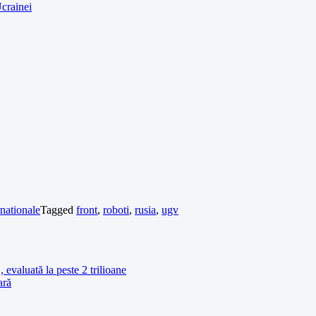
Ucrainei
rnationale
Tagged
front
,
roboti
,
rusia
,
ugv
 evaluată la peste 2 trilioane
ară