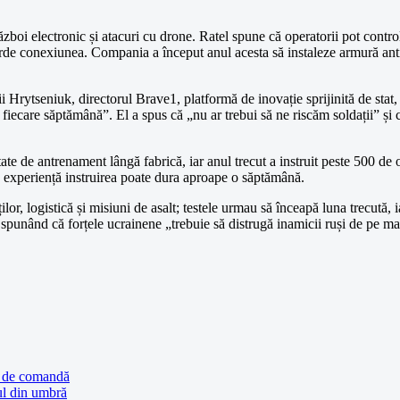
zboi electronic și atacuri cu drone. Ratel spune că operatorii pot control
erde conexiunea. Compania a început anul acesta să instaleze armură anti-
rii Hrytseniuk, directorul Brave1, platformă de inovație sprijinită de s
 fiecare săptămână”. El a spus că „nu ar trebui să ne riscăm soldații” și 
litate de antrenament lângă fabrică, iar anul trecut a instruit peste 500 
 de experiență instruirea poate dura aproape o săptămână.
lor, logistică și misiuni de asalt; testele urmau să înceapă luna trecută,
 spunând că forțele ucrainene „trebuie să distrugă inamicii ruși de pe ma
nă de comandă
ul din umbră