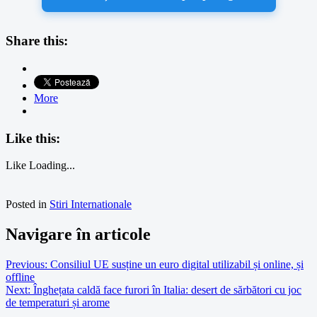
Share this:
More
Like this:
Like
Loading...
Posted in
Stiri Internationale
Navigare în articole
Previous:
Consiliul UE susține un euro digital utilizabil și online, și
offline
Next:
Înghețata caldă face furori în Italia: desert de sărbători cu joc
de temperaturi și arome