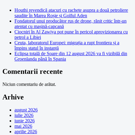
Houthi revendică atacuri cu rachete asupra a două petroliere
saudite în Marea Roșie și Golful Aden
Fondatorul unui producător rus de drone, rănit critic într-un
atentat cu mașină-capcană
Ciocniri în Al Zawiya pot pune în pericol aprovizionarea cu
petrol a Libiei
Ceuta, laboratorul Europei: migrația a rupt frontiera și a
împins statul în instanță
Eclipsa totală de Soare din 12 august 2026 va fi vizibilă din
Groenlanda până în Spania
Comentarii recente
Niciun comentariu de arătat.
Arhive
august 2026
iulie 2026
iunie 2026
mai 2026
aprilie 2026