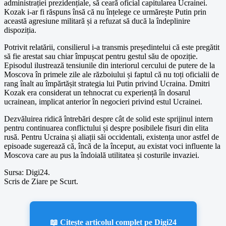
administrației prezidențiale, să ceară oficial capitularea Ucrainei.
Kozak i-ar fi răspuns însă că nu înțelege ce urmărește Putin prin
această agresiune militară și a refuzat să ducă la îndeplinire
dispoziția.
Potrivit relatării, consilierul i-a transmis președintelui că este pregătit
să fie arestat sau chiar împușcat pentru gestul său de opoziție.
Episodul ilustrează tensiunile din interiorul cercului de putere de la
Moscova în primele zile ale războiului și faptul că nu toți oficialii de
rang înalt au împărtășit strategia lui Putin privind Ucraina. Dmitri
Kozak era considerat un tehnocrat cu experiență în dosarul
ucrainean, implicat anterior în negocieri privind estul Ucrainei.
Dezvăluirea ridică întrebări despre cât de solid este sprijinul intern
pentru continuarea conflictului și despre posibilele fisuri din elita
rusă. Pentru Ucraina și aliații săi occidentali, existența unor astfel de
episoade sugerează că, încă de la început, au existat voci influente la
Moscova care au pus la îndoială utilitatea și costurile invaziei.
Sursa: Digi24.
Scris de Ziare pe Scurt.
📖 Citește articolul complet pe Digi24