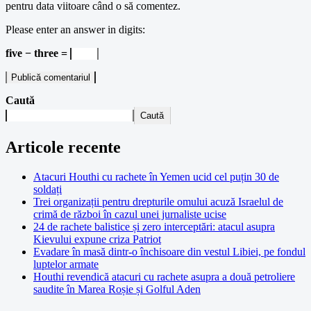
pentru data viitoare când o să comentez.
Please enter an answer in digits:
five − three =
Caută
Caută
Articole recente
Atacuri Houthi cu rachete în Yemen ucid cel puțin 30 de
soldați
Trei organizații pentru drepturile omului acuză Israelul de
crimă de război în cazul unei jurnaliste ucise
24 de rachete balistice și zero interceptări: atacul asupra
Kievului expune criza Patriot
Evadare în masă dintr-o închisoare din vestul Libiei, pe fondul
luptelor armate
Houthi revendică atacuri cu rachete asupra a două petroliere
saudite în Marea Roșie și Golful Aden