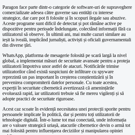
Paragon face parte dintr-o categorie de software-uri de supraveghere
comercializate adesea către guverne sau entități cu interese
strategice, dar care pot fi folosite și în scopuri ilegale sau abuzive.
Aceste programe sunt dificil de detectat și pot rămâne active pe
dispozitive pentru perioade îndelungate, colectând informații fără ca
utilizatorul să observe. În ultimii ani, mai multe cazuri similare au
ieșit la iveală, implicând jurnaliști, activiști și oficiali guvernamentali
din diverse țări.
WhatsApp, platforma de mesagerie folosită pe scară largă la nivel
global, a implementat măsuri de securitate avansate pentru a proteja
utilizatorii împotriva unor astfel de atacuri. Notificările trimise
utilizatorilor când există suspiciuni de infiltrare cu spyware
reprezintă un pas important în creșterea conștientizării și în
prevenirea compromiterii datelor personale. Cu toate acestea,
experții în securitate cibernetică avertizează că amenințările
evoluează rapid, iar utilizatorii trebuie să fie mereu vigilenți și să
adopte practici de securitate riguroase.
Acest caz scoate în evidență necesitatea unei protecții sporite pentru
persoanele implicate în politică, dar și pentru toți utilizatorii de
tehnologie digitală. Într-o lume tot mai conectată, unde informația
are o valoare strategică uriașă, atacurile cibernetice devin o armă tot
mai folosită pentru influențarea deciziilor și manipularea opiniei