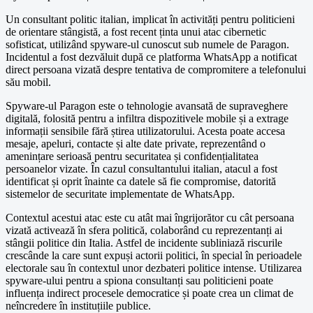
Un consultant politic italian, implicat în activități pentru politicieni
de orientare stângistă, a fost recent ținta unui atac cibernetic
sofisticat, utilizând spyware-ul cunoscut sub numele de Paragon.
Incidentul a fost dezvăluit după ce platforma WhatsApp a notificat
direct persoana vizată despre tentativa de compromitere a telefonului
său mobil.
Spyware-ul Paragon este o tehnologie avansată de supraveghere
digitală, folosită pentru a infiltra dispozitivele mobile și a extrage
informații sensibile fără știrea utilizatorului. Acesta poate accesa
mesaje, apeluri, contacte și alte date private, reprezentând o
amenințare serioasă pentru securitatea și confidențialitatea
persoanelor vizate. În cazul consultantului italian, atacul a fost
identificat și oprit înainte ca datele să fie compromise, datorită
sistemelor de securitate implementate de WhatsApp.
Contextul acestui atac este cu atât mai îngrijorător cu cât persoana
vizată activează în sfera politică, colaborând cu reprezentanți ai
stângii politice din Italia. Astfel de incidente subliniază riscurile
crescânde la care sunt expuși actorii politici, în special în perioadele
electorale sau în contextul unor dezbateri politice intense. Utilizarea
spyware-ului pentru a spiona consultanți sau politicieni poate
influența indirect procesele democratice și poate crea un climat de
neîncredere în instituțiile publice.