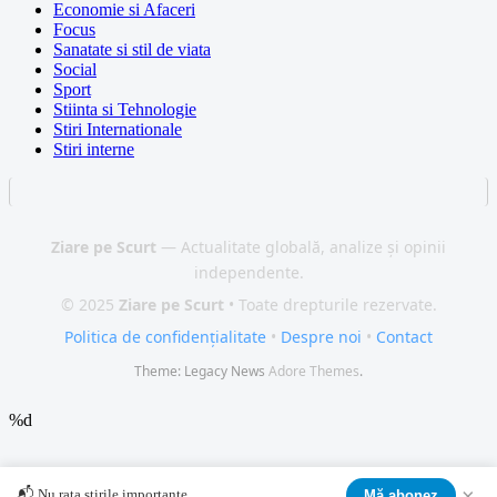
Economie si Afaceri
Focus
Sanatate si stil de viata
Social
Sport
Stiinta si Tehnologie
Stiri Internationale
Stiri interne
Ziare pe Scurt
— Actualitate globală, analize și opinii
independente.
© 2025
Ziare pe Scurt
• Toate drepturile rezervate.
Politica de confidențialitate
•
Despre noi
•
Contact
Theme: Legacy News
Adore Themes
.
%d
×
📬 Nu rata știrile importante
Mă abonez