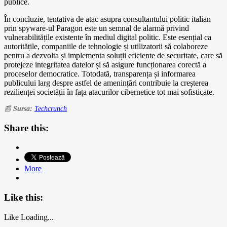
publice.
În concluzie, tentativa de atac asupra consultantului politic italian
prin spyware-ul Paragon este un semnal de alarmă privind
vulnerabilitățile existente în mediul digital politic. Este esențial ca
autoritățile, companiile de tehnologie și utilizatorii să colaboreze
pentru a dezvolta și implementa soluții eficiente de securitate, care să
protejeze integritatea datelor și să asigure funcționarea corectă a
proceselor democratice. Totodată, transparența și informarea
publicului larg despre astfel de amenințări contribuie la creșterea
rezilienței societății în fața atacurilor cibernetice tot mai sofisticate.
📰
Sursa:
Techcrunch
Share this:
More
Like this:
Like
Loading...