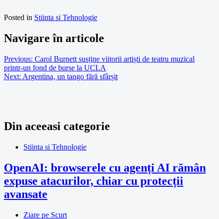
Posted in
Stiinta si Tehnologie
Navigare în articole
Previous:
Carol Burnett susține viitorii artiști de teatru muzical
printr-un fond de burse la UCLA
Next:
Argentina, un tango fără sfârșit
Din aceeasi categorie
Stiinta si Tehnologie
OpenAI: browserele cu agenți AI rămân
expuse atacurilor, chiar cu protecții
avansate
Ziare pe Scurt