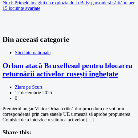
Next:
Primele imagini cu explozia de la Balș: garsonieră sărită în aer,
15 locuințe avariate
Din aceeasi categorie
Stiri Internationale
Orban atacă Bruxellesul pentru blocarea
returnării activelor rusești înghețate
Ziare pe Scurt
12 decembrie 2025
0
Premierul ungar Viktor Orban critică dur procedura de vot prin
corespondență prin care statele UE urmează să aprobe propunerea
Comisiei de a interzice restituirea activelor […]
Share this: