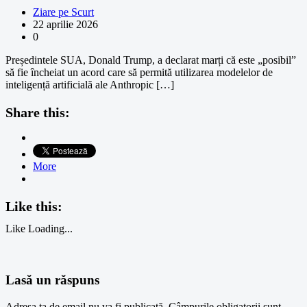
Ziare pe Scurt
22 aprilie 2026
0
Președintele SUA, Donald Trump, a declarat marți că este „posibil”
să fie încheiat un acord care să permită utilizarea modelelor de
inteligență artificială ale Anthropic […]
Share this:
More
Like this:
Like
Loading...
Lasă un răspuns
Adresa ta de email nu va fi publicată.
Câmpurile obligatorii sunt