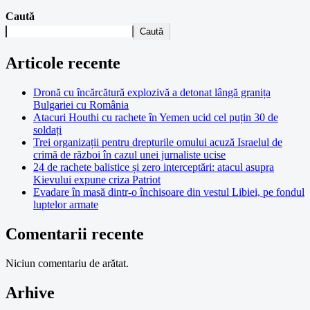
Caută
Caută
Articole recente
Dronă cu încărcătură explozivă a detonat lângă granița
Bulgariei cu România
Atacuri Houthi cu rachete în Yemen ucid cel puțin 30 de
soldați
Trei organizații pentru drepturile omului acuză Israelul de
crimă de război în cazul unei jurnaliste ucise
24 de rachete balistice și zero interceptări: atacul asupra
Kievului expune criza Patriot
Evadare în masă dintr-o închisoare din vestul Libiei, pe fondul
luptelor armate
Comentarii recente
Niciun comentariu de arătat.
Arhive