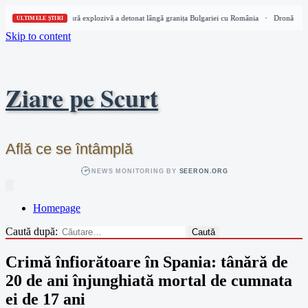
Dronă cu încărcătură explozivă a detonat lângă granița Bulgariei cu România
Dronă cu în
•
ULTIMELE ȘTIRI
Skip to content
Ziare pe Scurt
Află ce se întâmplă
NEWS MONITORING BY
SEERON.ORG
Homepage
Caută după:
Crimă înfiorătoare în Spania: tânără de
20 de ani înjunghiată mortal de cumnata
ei de 17 ani