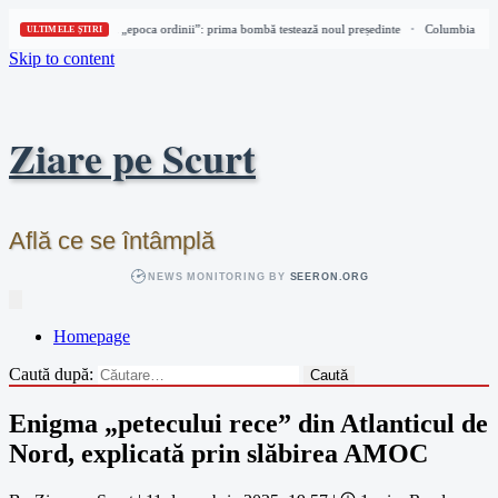
Columbia intră în „epoca ordinii”: prima bombă testează noul președinte
Columbia intră 
•
ULTIMELE ȘTIRI
Skip to content
Ziare pe Scurt
Află ce se întâmplă
NEWS MONITORING BY
SEERON.ORG
Homepage
Caută după:
Enigma „petecului rece” din Atlanticul de
Nord, explicată prin slăbirea AMOC