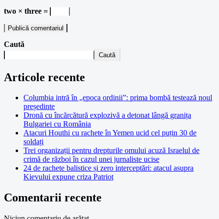
two × three =
Caută
Caută
Articole recente
Columbia intră în „epoca ordinii”: prima bombă testează noul
președinte
Dronă cu încărcătură explozivă a detonat lângă granița
Bulgariei cu România
Atacuri Houthi cu rachete în Yemen ucid cel puțin 30 de
soldați
Trei organizații pentru drepturile omului acuză Israelul de
crimă de război în cazul unei jurnaliste ucise
24 de rachete balistice și zero interceptări: atacul asupra
Kievului expune criza Patriot
Comentarii recente
Niciun comentariu de arătat.