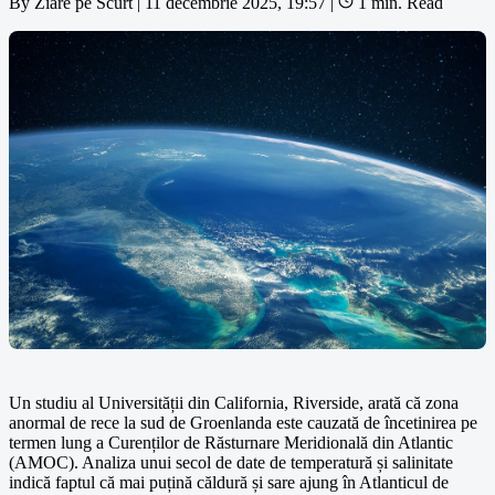
By
Ziare pe Scurt
|
11 decembrie 2025, 19:57
|
1 min. Read
Un studiu al Universității din California, Riverside, arată că zona
anormal de rece la sud de Groenlanda este cauzată de încetinirea pe
termen lung a Curenților de Răsturnare Meridională din Atlantic
(AMOC). Analiza unui secol de date de temperatură și salinitate
indică faptul că mai puțină căldură și sare ajung în Atlanticul de