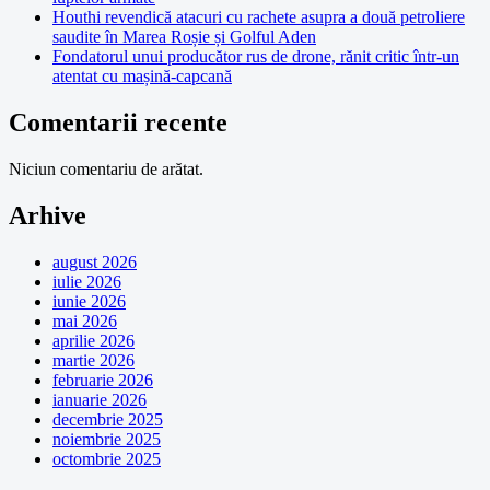
Houthi revendică atacuri cu rachete asupra a două petroliere
saudite în Marea Roșie și Golful Aden
Fondatorul unui producător rus de drone, rănit critic într-un
atentat cu mașină-capcană
Comentarii recente
Niciun comentariu de arătat.
Arhive
august 2026
iulie 2026
iunie 2026
mai 2026
aprilie 2026
martie 2026
februarie 2026
ianuarie 2026
decembrie 2025
noiembrie 2025
octombrie 2025