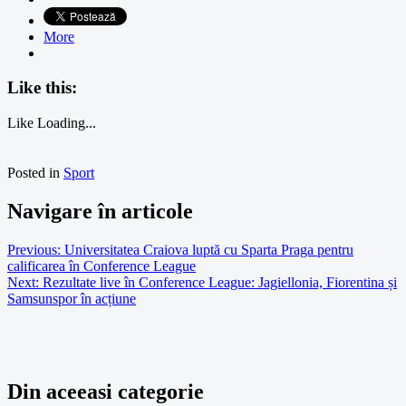
More
Like this:
Like
Loading...
Posted in
Sport
Navigare în articole
Previous:
Universitatea Craiova luptă cu Sparta Praga pentru
calificarea în Conference League
Next:
Rezultate live în Conference League: Jagiellonia, Fiorentina și
Samsunspor în acțiune
Din aceeasi categorie