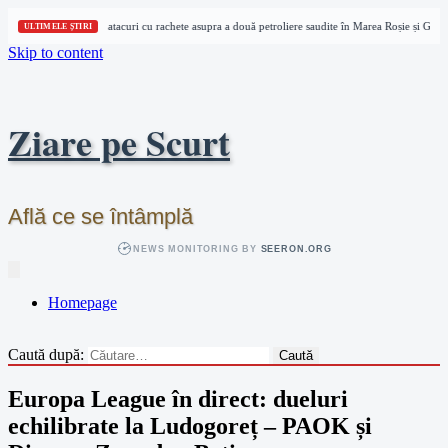
Houthi revendică atacuri cu rachete asupra a două petroliere saudite în Marea Roșie și Golfu
ULTIMELE ȘTIRI
Skip to content
Ziare pe Scurt
Află ce se întâmplă
NEWS MONITORING BY
SEERON.ORG
Homepage
Caută după:
Europa League în direct: dueluri
echilibrate la Ludogoreț – PAOK și