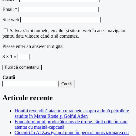
Email
*
Site web
Salvează-mi numele, emailul și site-ul web în acest navigator
pentru data viitoare când o să comentez.
Please enter an answer in digits:
3 × 1 =
Caută
Caută
Articole recente
Houthi revendică atacuri cu rachete asupra a două petroliere
saudite în Marea Roșie și Golful Aden
Fondatorul unui producător rus de drone, rănit critic într-un
atentat cu mașină-capcană
Ciocniri în Al Zawiya pot pune în pericol aprovizionarea cu