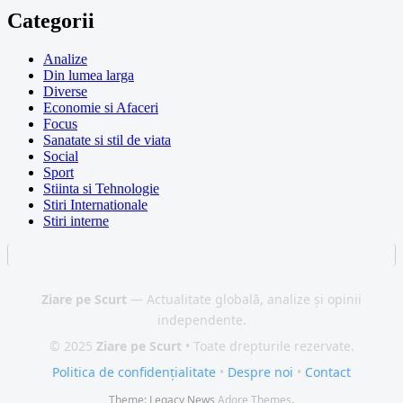
Categorii
Analize
Din lumea larga
Diverse
Economie si Afaceri
Focus
Sanatate si stil de viata
Social
Sport
Stiinta si Tehnologie
Stiri Internationale
Stiri interne
Ziare pe Scurt
— Actualitate globală, analize și opinii
independente.
© 2025
Ziare pe Scurt
• Toate drepturile rezervate.
Politica de confidențialitate
•
Despre noi
•
Contact
Theme: Legacy News
Adore Themes
.