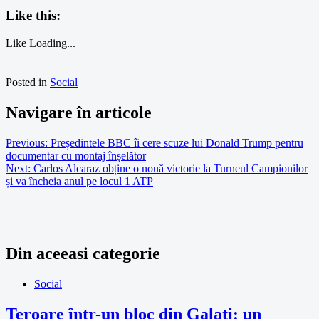
Like this:
Like
Loading...
Posted in
Social
Navigare în articole
Previous:
Președintele BBC îi cere scuze lui Donald Trump pentru
documentar cu montaj înșelător
Next:
Carlos Alcaraz obține o nouă victorie la Turneul Campionilor
și va încheia anul pe locul 1 ATP
Din aceeasi categorie
Social
Teroare într-un bloc din Galați: un