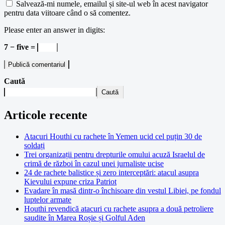
Salvează-mi numele, emailul și site-ul web în acest navigator
pentru data viitoare când o să comentez.
Please enter an answer in digits:
7 − five =
Caută
Caută
Articole recente
Atacuri Houthi cu rachete în Yemen ucid cel puțin 30 de
soldați
Trei organizații pentru drepturile omului acuză Israelul de
crimă de război în cazul unei jurnaliste ucise
24 de rachete balistice și zero interceptări: atacul asupra
Kievului expune criza Patriot
Evadare în masă dintr-o închisoare din vestul Libiei, pe fondul
luptelor armate
Houthi revendică atacuri cu rachete asupra a două petroliere
saudite în Marea Roșie și Golful Aden