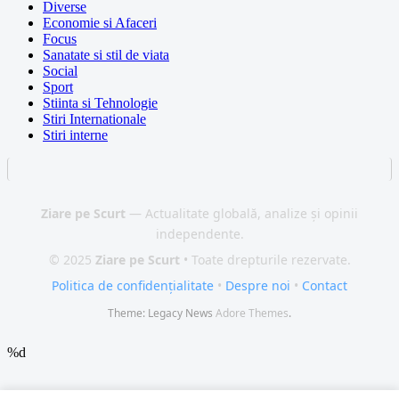
Diverse
Economie si Afaceri
Focus
Sanatate si stil de viata
Social
Sport
Stiinta si Tehnologie
Stiri Internationale
Stiri interne
Ziare pe Scurt
— Actualitate globală, analize și opinii
independente.
© 2025
Ziare pe Scurt
• Toate drepturile rezervate.
Politica de confidențialitate
•
Despre noi
•
Contact
Theme: Legacy News
Adore Themes
.
%d