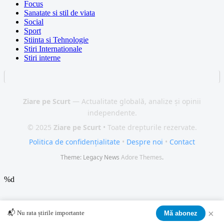
Focus
Sanatate si stil de viata
Social
Sport
Stiinta si Tehnologie
Stiri Internationale
Stiri interne
Ziare pe Scurt
— Actualitate globală, analize și opinii
independente.
© 2025
Ziare pe Scurt
• Toate drepturile rezervate.
Politica de confidențialitate
•
Despre noi
•
Contact
Theme: Legacy News
Adore Themes
.
%d
×
📬 Nu rata știrile importante
Mă abonez