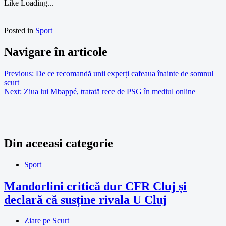
Like
Loading...
Posted in
Sport
Navigare în articole
Previous:
De ce recomandă unii experți cafeaua înainte de somnul
scurt
Next:
Ziua lui Mbappé, tratată rece de PSG în mediul online
Din aceeasi categorie
Sport
Mandorlini critică dur CFR Cluj și
declară că susține rivala U Cluj
Ziare pe Scurt