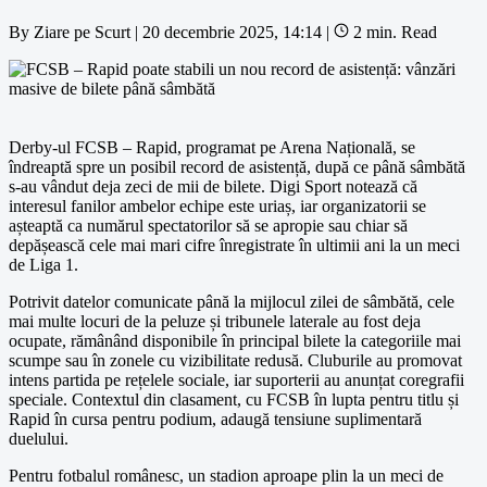
By
Ziare pe Scurt
|
20 decembrie 2025, 14:14
|
2 min. Read
Derby-ul FCSB – Rapid, programat pe Arena Națională, se
îndreaptă spre un posibil record de asistență, după ce până sâmbătă
s-au vândut deja zeci de mii de bilete. Digi Sport notează că
interesul fanilor ambelor echipe este uriaș, iar organizatorii se
așteaptă ca numărul spectatorilor să se apropie sau chiar să
depășească cele mai mari cifre înregistrate în ultimii ani la un meci
de Liga 1.
Potrivit datelor comunicate până la mijlocul zilei de sâmbătă, cele
mai multe locuri de la peluze și tribunele laterale au fost deja
ocupate, rămânând disponibile în principal bilete la categoriile mai
scumpe sau în zonele cu vizibilitate redusă. Cluburile au promovat
intens partida pe rețelele sociale, iar suporterii au anunțat coregrafii
speciale. Contextul din clasament, cu FCSB în lupta pentru titlu și
Rapid în cursa pentru podium, adaugă tensiune suplimentară
duelului.
Pentru fotbalul românesc, un stadion aproape plin la un meci de