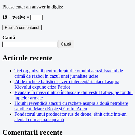
Please enter an answer in digits:
19 − twelve =
Caută
Caută
Articole recente
Trei organizații pentru drepturile omului acuză Israelul de
crimă de război în cazul unei jurnaliste ucise
24 de rachete balistice și zero interceptări: atacul asupra
Kievului expune criza Patriot
Evadare în masă dintr-o închisoare din vestul Libiei, pe fondul
luptelor armate
Houthi revendică atacuri cu rachete asupra a două petroliere
saudite în Marea Roșie și Golful Aden
Fondatorul unui producător rus de drone, rănit critic într-un
atentat cu mașină-capcană
Comentarii recente