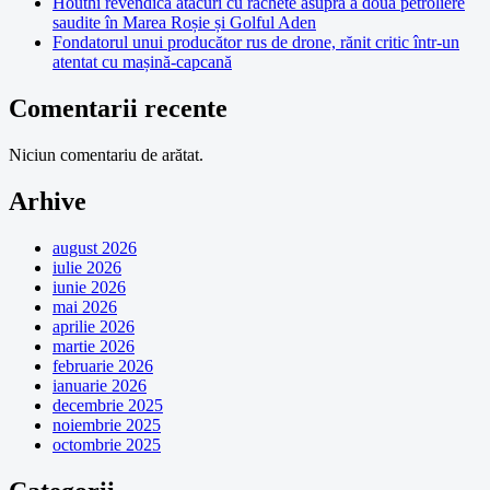
Houthi revendică atacuri cu rachete asupra a două petroliere
saudite în Marea Roșie și Golful Aden
Fondatorul unui producător rus de drone, rănit critic într-un
atentat cu mașină-capcană
Comentarii recente
Niciun comentariu de arătat.
Arhive
august 2026
iulie 2026
iunie 2026
mai 2026
aprilie 2026
martie 2026
februarie 2026
ianuarie 2026
decembrie 2025
noiembrie 2025
octombrie 2025