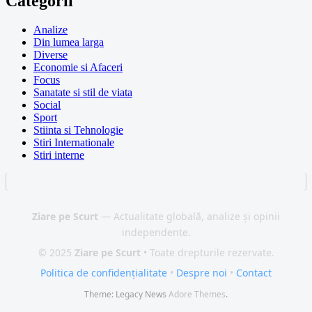
Categorii
Analize
Din lumea larga
Diverse
Economie si Afaceri
Focus
Sanatate si stil de viata
Social
Sport
Stiinta si Tehnologie
Stiri Internationale
Stiri interne
Ziare pe Scurt
— Actualitate globală, analize și opinii
independente.
© 2025
Ziare pe Scurt
• Toate drepturile rezervate.
Politica de confidențialitate
•
Despre noi
•
Contact
Theme: Legacy News
Adore Themes
.