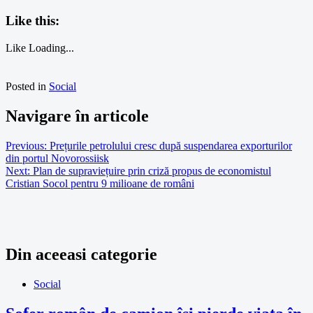
Like this:
Like
Loading...
Posted in
Social
Navigare în articole
Previous:
Prețurile petrolului cresc după suspendarea exporturilor
din portul Novorossiisk
Next:
Plan de supraviețuire prin criză propus de economistul
Cristian Socol pentru 9 milioane de români
Din aceeasi categorie
Social