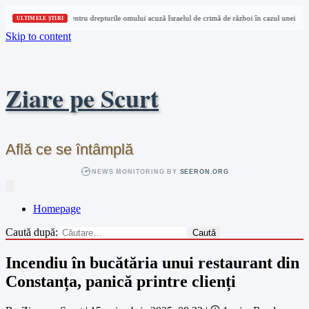
Trei organizații pentru drepturile omului acuză Israelul de crimă de război în cazul unei jurna
ULTIMELE ȘTIRI
Skip to content
Ziare pe Scurt
Află ce se întâmplă
NEWS MONITORING BY
SEERON.ORG
Homepage
Caută după:
Incendiu în bucătăria unui restaurant din
Constanța, panică printre clienți