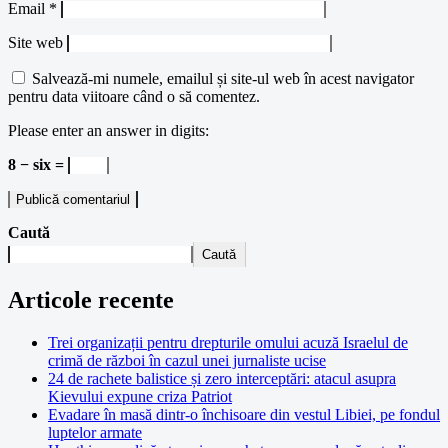
Email
*
Site web
Salvează-mi numele, emailul și site-ul web în acest navigator
pentru data viitoare când o să comentez.
Please enter an answer in digits:
8 − six =
Caută
Caută
Articole recente
Trei organizații pentru drepturile omului acuză Israelul de
crimă de război în cazul unei jurnaliste ucise
24 de rachete balistice și zero interceptări: atacul asupra
Kievului expune criza Patriot
Evadare în masă dintr-o închisoare din vestul Libiei, pe fondul
luptelor armate