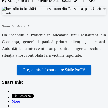
By
Ziare pe Scurt
|
15 noiembrie 2025, 08:22
|
1 min. Read
Sursa:
Stirile ProTV
Un incendiu a izbucnit în bucătăria unui restaurant din
Constanța, generând panică printre clienți și personal.
Autoritățile au intervenit prompt pentru stingerea focului, iar
situația a fost controlată fără victime raportate.
Citește articolul complet pe Stirile ProTV
Share this:
More