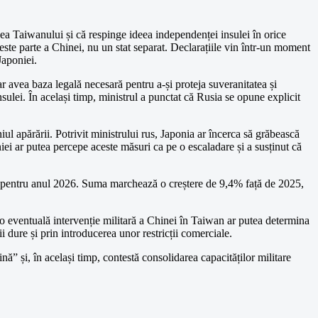
a Taiwanului și că respinge ideea independenței insulei în orice
 este parte a Chinei, nu un stat separat. Declarațiile vin într-un moment
Japoniei.
r avea baza legală necesară pentru a-și proteja suveranitatea și
nsulei. În același timp, ministrul a punctat că Rusia se opune explicit
l apărării. Potrivit ministrului rus, Japonia ar încerca să grăbească
niei ar putea percepe aceste măsuri ca pe o escaladare și a susținut că
i pentru anul 2026. Suma marchează o creștere de 9,4% față de 2025,
 o eventuală intervenție militară a Chinei în Taiwan ar putea determina
i dure și prin introducerea unor restricții comerciale.
ă” și, în același timp, contestă consolidarea capacităților militare