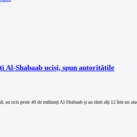
ți Al-Shabaab uciși, spun autoritățile
i, au ucis peste 40 de militanți Al-Shabaab și au rănit alți 12 într-un a