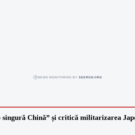
NEWS MONITORING BY
SEERON.ORG
 singură Chină” și critică militarizarea Jap