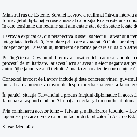
Ministrul rus de Externe, Serghei Lavrov, a reafirmat într-un intervi
formă. Șeful diplomației ruse a insistat că poziția Rusiei este una cunos
în care tensiunile din regiune sunt alimentate atât de disputele legate d
Lavrov a explicat că, din perspectiva Rusiei, subiectul Taiwanului treb
integritatea teritorială, formulare prin care a sugerat că China are dre
independenței Taiwanului, indiferent de forma pe care ar lua-o o astfel 
Pe lângă tema Taiwanului, Lavrov a lansat critici la adresa Japoniei, c
procesul de militarizare, iar acest lucru ar avea un efect negativ asupra
autoritățile japoneze ar fi trebuit să analizeze cu atenție consecințele în
Contextul invocat de Lavrov include și date concrete: vineri, guvern
un salt care alimentează discuțiile despre direcția strategică a Japoniei
În paralel, situația Taiwanului a produs fricțiuni diplomatice în aceas
Japonia să răspundă militar. Afirmația a declanșat un conflict diplomatic
Prin combinarea acestor teme – Taiwan și militarizarea Japoniei – Lavrov
japoneze, pe care o vede ca pe un factor destabilizator în Asia de Est.
Sursa: Mediafax.