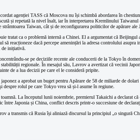
u acordat agenției TASS că Moscova nu își schimbă abordarea în chestiune
cută și repetată la nivel înalt, iar în interpretarea Kremlinului Taiwanul
e strâmtoarea Taiwan, cât și de reconfigurarea politicilor de apărare ale 
uie tratat ca o problemă internă a Chinei. El a argumentat că Beijingul a
ptul să reacționeze dacă percepe amenințări la adresa controlului asupra i
de inițiativă.
oncentrându-se pe deciziile recente ale conducerii de la Tokyo în domeniu
 stabilității regionale. În mesajul său, Lavrov a avertizat că vecinii Japo
ainte de a lua decizii pe care el le consideră pripite.
ul japonez a aprobat un buget pentru Apărare de 58 de miliarde de dolar
 și despre rolul pe care Tokyo vrea să și-l asume în regiune.
tă toamnă. La începutul lunii noiembrie, premierul Takaichi a declarat că
 între Japonia și China, conflict descris printr-o succesiune de declarați
 a transmis că Rusia își aliniază discursul la principiul „o singură Chin