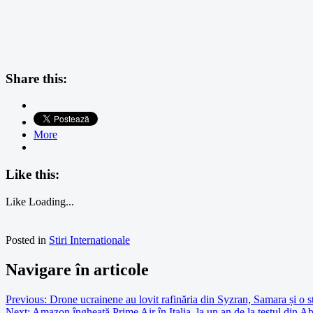
Share this:
More
Like this:
Like
Loading...
Posted in
Stiri Internationale
Navigare în articole
Previous:
Drone ucrainene au lovit rafinăria din Syzran, Samara și o st
Next:
Amazon îngheață Prime Air în Italia, la un an de la testul din A