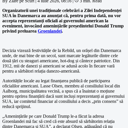
By
Ziare pe Scurt
|
4 iulie 2026, 08:16
|
3 min. Read
Organizatorii unei tradiționale celebrări a Zilei Independenței
SUA în Danemarca au anunțat că, pentru prima dată, nu vor
accepta reprezentanți oficiali ai guvernului american la
eveniment, invocând amenințările președintelui Donald Trump
privind preluarea
Groenlandei
.
Decizia vizează festivitățile de la Rebild, un orășel din Danemarca
unde, de mai bine de un secol, sunt marcate legăturile dintre cele
două țări cu steaguri americane, hot-dog și cântece patriotice. Din
1912, mii de danezi și americani se adună acolo în fiecare vară
pentru a sărbători relația danezo-americană.
Autoritățile locale au legat finanțarea publică de participarea
oficialilor americani. Lasse Olsen, membru al consiliului local din
Aalborg, municipalitatea vecină, a spus că a înaintat o moțiune
pentru oprirea finanțării dacă sunt incluși reprezentanți ai guvernului
SUA, iar comitetul financiar al consiliului a decis „prin consens” să
reducă sprijinul.
„Amenințările pe care Donald Trump le-a făcut la adresa
Groenlandei mă fac să cred că este absurd să sărbătorim relația
dintre Danemarca și SUA”, a declarat Olsen, adăugând că nu