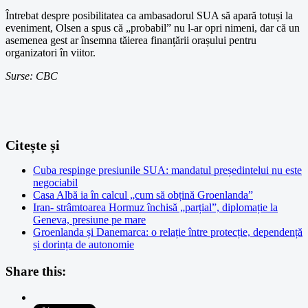
Întrebat despre posibilitatea ca ambasadorul SUA să apară totuși la
eveniment, Olsen a spus că „probabil” nu l-ar opri nimeni, dar că un
asemenea gest ar însemna tăierea finanțării orașului pentru
organizatori în viitor.
Surse: CBC
Citește și
Cuba respinge presiunile SUA: mandatul președintelui nu este
negociabil
Casa Albă ia în calcul „cum să obțină Groenlanda”
Iran- strâmtoarea Hormuz închisă „parțial”, diplomație la
Geneva, presiune pe mare
Groenlanda și Danemarca: o relație între protecție, dependență
și dorința de autonomie
Share this: