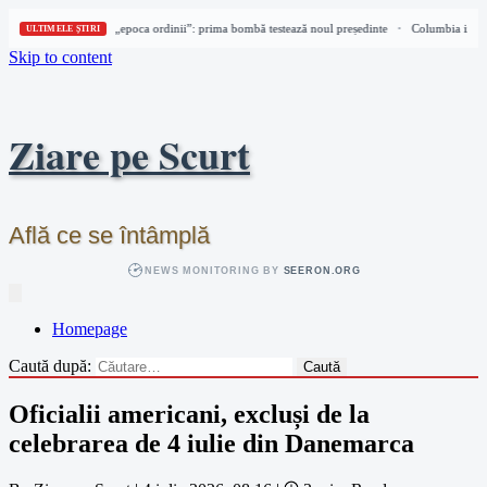
Columbia intră în „epoca ordinii”: prima bombă testează noul președinte
Columbia intră 
•
ULTIMELE ȘTIRI
Skip to content
Ziare pe Scurt
Află ce se întâmplă
NEWS MONITORING BY
SEERON.ORG
Homepage
Caută după:
Oficialii americani, excluși de la
celebrarea de 4 iulie din Danemarca