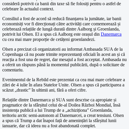
consideră potrivit ca banii din taxe să fie folosiți pentru o astfel de
celebrare în actualul context.
Consiliul a fost de acord să reducă finanțarea la jumătate, iar banii
economisiți vor fi direcționați către activități care comemorează și
celebrează relațiile de lungă durată dintre Aalborg și Groenlanda,
potrivit lui Olsen. El a spus că Aalborg este orașul din
Danemarca
cu cea mai mare proporție de cetățeni groenlandezi.
Olsen a precizat că organizatorii au informat Ambasada SUA de la
Copenhaga că nu poate trimite reprezentanți oficiali în acest an și că
reacția a fost una de regret, dar mesajul a fost acceptat. Ambasada nu
a oferit un răspuns până la momentul publicării, după o solicitare de
comentariu.
Evenimentul de la Rebild este prezentat ca cea mai mare celebrare a
zilei de 4 iulie în afara Statelor Unite. Olsen a spus că participarea a
scăzut „drastic” în ultimii ani, fără a oferi cifre.
Relațiile dintre Danemarca și SUA sunt descrise ca apropiate și
pragmatice de la sfârșitul celui de-al Doilea Război Mondial, însă
insistența publică a lui Trump de a „achiziționa” Groenlanda,
teritoriu arctic semi-autonom al Danemarcei, a creat tensiuni. Olsen
a spus că Trump a dat înapoi față de amenințări la sfârșitul lunii
ianuarie, dar că ideea nu a fost abandonată complet.