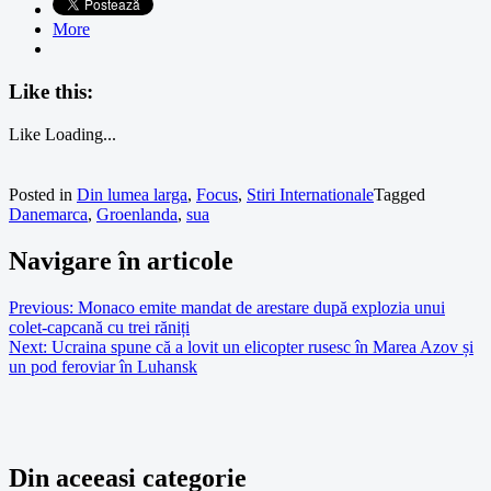
More
Like this:
Like
Loading...
Posted in
Din lumea larga
,
Focus
,
Stiri Internationale
Tagged
Danemarca
,
Groenlanda
,
sua
Navigare în articole
Previous:
Monaco emite mandat de arestare după explozia unui
colet-capcană cu trei răniți
Next:
Ucraina spune că a lovit un elicopter rusesc în Marea Azov și
un pod feroviar în Luhansk
Din aceeasi categorie