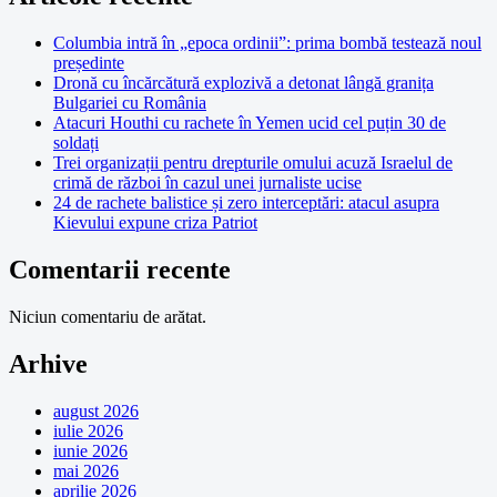
Columbia intră în „epoca ordinii”: prima bombă testează noul
președinte
Dronă cu încărcătură explozivă a detonat lângă granița
Bulgariei cu România
Atacuri Houthi cu rachete în Yemen ucid cel puțin 30 de
soldați
Trei organizații pentru drepturile omului acuză Israelul de
crimă de război în cazul unei jurnaliste ucise
24 de rachete balistice și zero interceptări: atacul asupra
Kievului expune criza Patriot
Comentarii recente
Niciun comentariu de arătat.
Arhive
august 2026
iulie 2026
iunie 2026
mai 2026
aprilie 2026