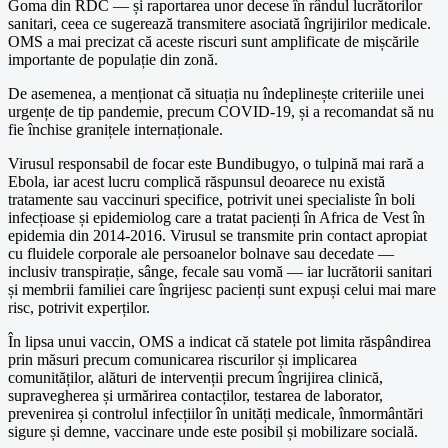
Goma din RDC — și raportarea unor decese în rândul lucrătorilor
sanitari, ceea ce sugerează transmitere asociată îngrijirilor medicale.
OMS a mai precizat că aceste riscuri sunt amplificate de mișcările
importante de populație din zonă.
De asemenea, a menționat că situația nu îndeplinește criteriile unei
urgențe de tip pandemie, precum COVID-19, și a recomandat să nu
fie închise granițele internaționale.
Virusul responsabil de focar este Bundibugyo, o tulpină mai rară a
Ebola, iar acest lucru complică răspunsul deoarece nu există
tratamente sau vaccinuri specifice, potrivit unei specialiste în boli
infecțioase și epidemiolog care a tratat pacienți în Africa de Vest în
epidemia din 2014-2016. Virusul se transmite prin contact apropiat
cu fluidele corporale ale persoanelor bolnave sau decedate —
inclusiv transpirație, sânge, fecale sau vomă — iar lucrătorii sanitari
și membrii familiei care îngrijesc pacienți sunt expuși celui mai mare
risc, potrivit experților.
În lipsa unui vaccin, OMS a indicat că statele pot limita răspândirea
prin măsuri precum comunicarea riscurilor și implicarea
comunităților, alături de intervenții precum îngrijirea clinică,
supravegherea și urmărirea contacților, testarea de laborator,
prevenirea și controlul infecțiilor în unități medicale, înmormântări
sigure și demne, vaccinare unde este posibil și mobilizare socială.