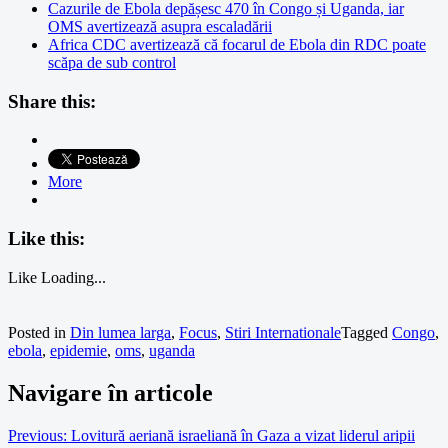
Cazurile de Ebola depășesc 470 în Congo și Uganda, iar
OMS avertizează asupra escaladării
Africa CDC avertizează că focarul de Ebola din RDC poate
scăpa de sub control
Share this:
More
Like this:
Like
Loading...
Posted in
Din lumea larga
,
Focus
,
Stiri Internationale
Tagged
Congo
,
ebola
,
epidemie
,
oms
,
uganda
Navigare în articole
Previous:
Lovitură aeriană israeliană în Gaza a vizat liderul aripii