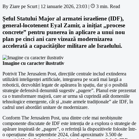
By
Ziare pe Scurt
|
12 ianuarie 2026, 23:03
|
3 min. Read
Șeful Statului Major al armatei israeliene (IDF),
general-locotenent Eyal Zamir, a inițiat „procese
concrete” pentru punerea în aplicare a unui nou
plan pe cinci ani care vizează modernizarea
accelerată a capacităților militare ale Israelului.
Imagine cu caracter ilustrativ
Potrivit The Jerusalem Post, direcțiile centrale includ extinderea
utilizării inteligenței artificiale, integrarea pe scară mai largă a
roboticii, dezvoltări legate de apărarea în spațiu, dar și o posibilă
strategie defensivă denumită sugestiv „pagere”. Planul este prezentat
ca o transformare majoră, care ar urma să cuprindă atât domeniile
tehnologice emergente, cât și „toate armele tradiționale” ale IDF, în
cadrul unei abordări unitare de modernizare.
Conform The Jerusalem Post, una dintre cele mai neobișnuite
componente discutate de IDF este intenția de a explora o strategie de
apărare inspirată de „pagere”, o referință la dispozitivele folosite într-
o operațiune din septembrie 2024, când aproximativ 3.500 de