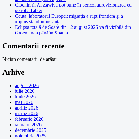
Ciocniri în Al Zawiya pot pune în pericol aprovizionarea cu
petrol a Libiei
Ceuta, laboratorul Europei: migrația a rupt frontiera și a
împins statul în instanță
Eclipsa totală de Soare din 12 august 2026 va fi vizibilă din
Groenlanda până în Spania
Comentarii recente
Niciun comentariu de arătat.
Arhive
august 2026
iulie 2026
iunie 2026
mai 2026
aprilie 2026
martie 2026
februarie 2026
ianuarie 2026
decembrie 2025
noiembrie 2025