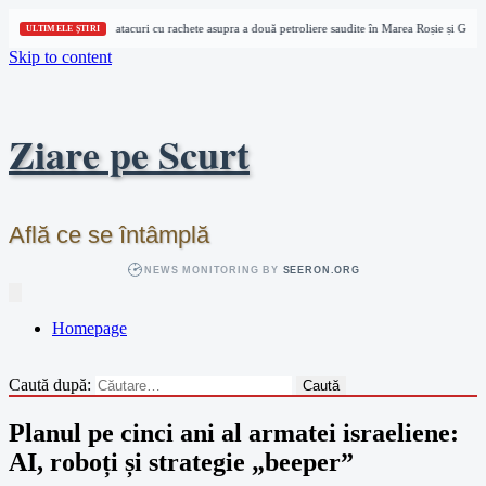
Houthi revendică atacuri cu rachete asupra a două petroliere saudite în Marea Roșie și Golfu
ULTIMELE ȘTIRI
Skip to content
Ziare pe Scurt
Află ce se întâmplă
NEWS MONITORING BY
SEERON.ORG
Homepage
Caută după:
Planul pe cinci ani al armatei israeliene:
AI, roboți și strategie „beeper”