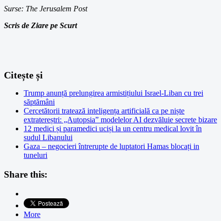
Surse: The Jerusalem Post
Scris de Ziare pe Scurt
Citește și
Trump anunță prelungirea armistițiului Israel-Liban cu trei
săptămâni
Cercetătorii tratează inteligența artificială ca pe niște
extratereștri: „Autopsia” modelelor AI dezvăluie secrete bizare
12 medici și paramedici uciși la un centru medical lovit în
sudul Libanului
Gaza – negocieri întrerupte de luptatori Hamas blocați in
tuneluri
Share this:
More