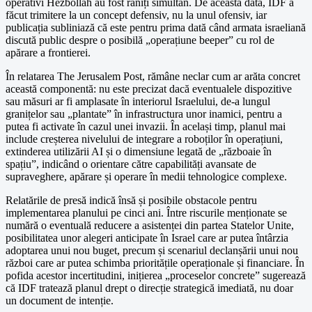
operativi Hezbollah au fost răniți simultan. De această dată, IDF a
făcut trimitere la un concept defensiv, nu la unul ofensiv, iar
publicația subliniază că este pentru prima dată când armata israeliană
discută public despre o posibilă „operațiune beeper” cu rol de
apărare a frontierei.
În relatarea The Jerusalem Post, rămâne neclar cum ar arăta concret
această componentă: nu este precizat dacă eventualele dispozitive
sau măsuri ar fi amplasate în interiorul Israelului, de-a lungul
granițelor sau „plantate” în infrastructura unor inamici, pentru a
putea fi activate în cazul unei invazii. În același timp, planul mai
include creșterea nivelului de integrare a roboților în operațiuni,
extinderea utilizării AI și o dimensiune legată de „războaie în
spațiu”, indicând o orientare către capabilități avansate de
supraveghere, apărare și operare în medii tehnologice complexe.
Relatările de presă indică însă și posibile obstacole pentru
implementarea planului pe cinci ani. Între riscurile menționate se
numără o eventuală reducere a asistenței din partea Statelor Unite,
posibilitatea unor alegeri anticipate în Israel care ar putea întârzia
adoptarea unui nou buget, precum și scenariul declanșării unui nou
război care ar putea schimba prioritățile operaționale și financiare. În
pofida acestor incertitudini, inițierea „proceselor concrete” sugerează
că IDF tratează planul drept o direcție strategică imediată, nu doar
un document de intenție.