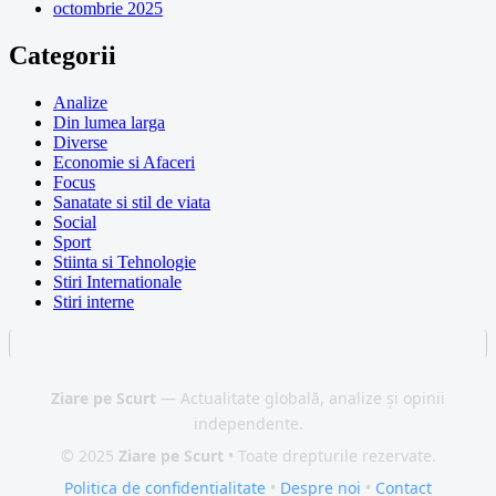
octombrie 2025
Categorii
Analize
Din lumea larga
Diverse
Economie si Afaceri
Focus
Sanatate si stil de viata
Social
Sport
Stiinta si Tehnologie
Stiri Internationale
Stiri interne
Ziare pe Scurt
— Actualitate globală, analize și opinii
independente.
© 2025
Ziare pe Scurt
• Toate drepturile rezervate.
Politica de confidențialitate
•
Despre noi
•
Contact