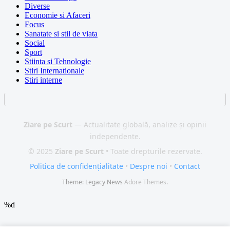
Diverse
Economie si Afaceri
Focus
Sanatate si stil de viata
Social
Sport
Stiinta si Tehnologie
Stiri Internationale
Stiri interne
Ziare pe Scurt
— Actualitate globală, analize și opinii
independente.
© 2025
Ziare pe Scurt
• Toate drepturile rezervate.
Politica de confidențialitate
•
Despre noi
•
Contact
Theme: Legacy News
Adore Themes
.
%d