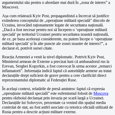
argumentului său pentru o abordare mai dură în „zona de interes” a
Moscovei.
Așa cum relatează Kyiv Post, propagandistul a încercat să justifice
extinderea conceptului de „operațiune militară specială” dincolo de
Ucraina, invocând raționamente legate de securitatea națională.
„Dacă a fost necesar pentru noi să începem o ‘operațiune militară
specială’ pe teritoriul Ucrainei pentru securitatea noastră națională,
de ce, pe baza acelorași considerente, nu putem începe o ‘operațiune
militară specială’ și în alte puncte ale zonei noastre de interes?”, a
declarat el, potrivit sursei citate.
Reacția Armeniei a venit la nivel diplomatic. Potrivit Kyiv Post,
Ministerul armean de Externe a precizat luni că ambasadorul rus la
Erevan, Serghei Kopyrkin, a fost convocat în urma acestor „remarci
inflamatorii”. Informația indică faptul că autoritățile armene au tratat
declarațiile drept suficient de grave pentru a cere clarificări direct
reprezentantului diplomatic al Federației Ruse.
În același context, relatările de presă amintesc faptul că expresia
„operațiune militară specială” este eufemismul folosit de
Moscova
pentru războiul declanșat prin invazia pe scară largă a Ucrainei.
Declarațiile lui Solovyov, prezentate ca venind din spațiul media
controlat de stat, au fost astfel asociate cu retorica oficială utilizată de
Rusia pentru a descrie acțiuni militare externe.