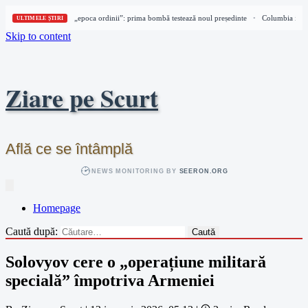
Columbia intră în „epoca ordinii”: prima bombă testează noul președinte
Columbia intră 
•
ULTIMELE ȘTIRI
Skip to content
Ziare pe Scurt
Află ce se întâmplă
NEWS MONITORING BY
SEERON.ORG
Homepage
Caută după:
Solovyov cere o „operațiune militară
specială” împotriva Armeniei