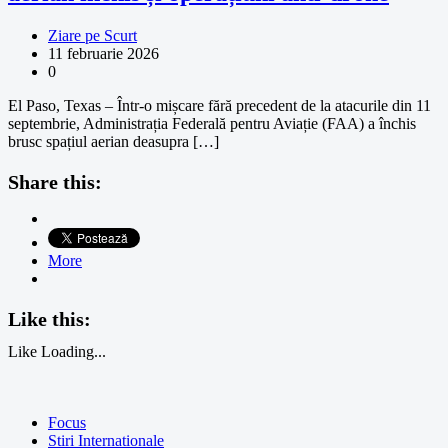
Ziare pe Scurt
11 februarie 2026
0
El Paso, Texas – Într-o mișcare fără precedent de la atacurile din 11
septembrie, Administrația Federală pentru Aviație (FAA) a închis
brusc spațiul aerian deasupra […]
Share this:
More
Like this:
Like
Loading...
Focus
Stiri Internationale