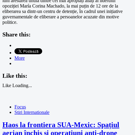
luni arestarea unuia dintre cei mai apropiați aliați ai liderului
opoziției María Corina Machado, la mai puțin de 12 ore de la
eliberarea sa dintr-un centru de detenție, în cadrul unei inițiative
guvernamentale de eliberare a persoanelor acuzate din motive
politice.
Share this:
More
Like this:
Like
Loading...
Focus
Stiri Internationale
Haos la frontiera SUA-Mexic: Spațiul
aerian închis și operațiuni anti-drone