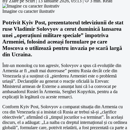
By
Ziare pe Scurt
|
13 ianuarie 2026, 05:13
|
3 min. Read
Imagine cu caracter ilustrativ
Potrivit Kyiv Post, prezentatorul televiziunii de stat
ruse Vladimir Solovyov a cerut duminică lansarea
unei „operațiuni militare speciale” împotriva
Armeniei, folosind aceeași formulare pe care
Moscova o utilizează pentru invazia pe scară largă
din Ucraina.
Într-un monolog cu ton agresiv, Solovyov a spus că evoluțiile din
Armenia ar fi „mult mai dureroase” pentru Rusia decât cele din
Venezuela și a susținut că „pierderea Armeniei este o problemă
uriașă”. Declarațiile au generat o reacție oficială la Erevan:
Ministerul armean de Externe a anunțat luni că l-a convocat pe
ambasadorul Rusiei în Armenia, Serghei Kopyrkin, pentru a da
explicații în legătură cu aceste remarci.
Conform Kyiv Post, Solovyov a comparat situația din Armenia cu
cea din Venezuela și a insistat că Rusia ar trebui să-și „clarifice
obiectivele”, afirmând că „timpul jocurilor s-a terminat”. În același
discurs, el a adăugat: „La naiba cu dreptul internațional și cu ordinea
globală”, formulare care, potrivit relatării, a fost prezentată ca parte a