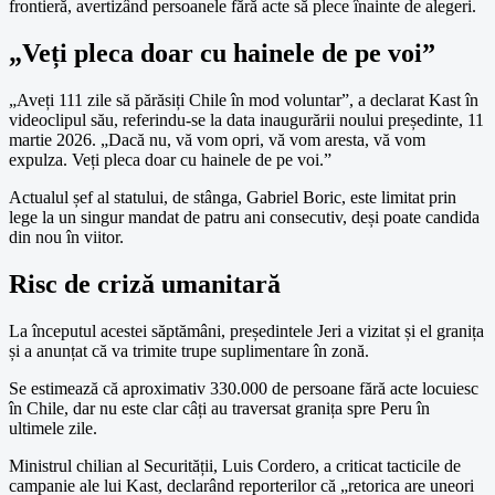
frontieră, avertizând persoanele fără acte să plece înainte de alegeri.
„Veți pleca doar cu hainele de pe voi”
„Aveți 111 zile să părăsiți Chile în mod voluntar”, a declarat Kast în
videoclipul său, referindu-se la data inaugurării noului președinte, 11
martie 2026. „Dacă nu, vă vom opri, vă vom aresta, vă vom
expulza. Veți pleca doar cu hainele de pe voi.”
Actualul șef al statului, de stânga, Gabriel Boric, este limitat prin
lege la un singur mandat de patru ani consecutiv, deși poate candida
din nou în viitor.
Risc de criză umanitară
La începutul acestei săptămâni, președintele Jeri a vizitat și el granița
și a anunțat că va trimite trupe suplimentare în zonă.
Se estimează că aproximativ 330.000 de persoane fără acte locuiesc
în Chile, dar nu este clar câți au traversat granița spre Peru în
ultimele zile.
Ministrul chilian al Securității, Luis Cordero, a criticat tacticile de
campanie ale lui Kast, declarând reporterilor că „retorica are uneori