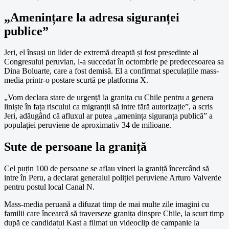
„Amenințare la adresa siguranței
publice”
Jeri, el însuși un lider de extremă dreaptă și fost președinte al
Congresului peruvian, l-a succedat în octombrie pe predecesoarea sa
Dina Boluarte, care a fost demisă. El a confirmat speculațiile mass-
media printr-o postare scurtă pe platforma X.
„Vom declara stare de urgență la granița cu Chile pentru a genera
liniște în fața riscului ca migranții să intre fără autorizație”, a scris
Jeri, adăugând că afluxul ar putea „amenința siguranța publică” a
populației peruviene de aproximativ 34 de milioane.
Sute de persoane la graniță
Cel puțin 100 de persoane se aflau vineri la graniță încercând să
intre în Peru, a declarat generalul poliției peruviene Arturo Valverde
pentru postul local Canal N.
Mass-media peruană a difuzat timp de mai multe zile imagini cu
familii care încearcă să traverseze granița dinspre Chile, la scurt timp
după ce candidatul Kast a filmat un videoclip de campanie la