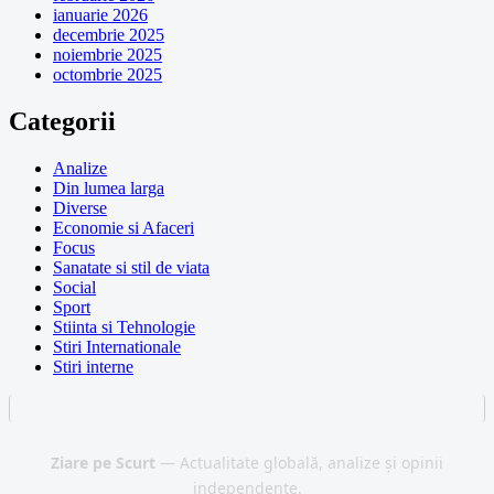
ianuarie 2026
decembrie 2025
noiembrie 2025
octombrie 2025
Categorii
Analize
Din lumea larga
Diverse
Economie si Afaceri
Focus
Sanatate si stil de viata
Social
Sport
Stiinta si Tehnologie
Stiri Internationale
Stiri interne
Ziare pe Scurt
— Actualitate globală, analize și opinii
independente.