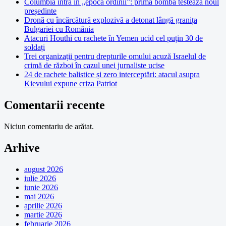
Columbia intră în „epoca ordinii”: prima bombă testează noul
președinte
Dronă cu încărcătură explozivă a detonat lângă granița
Bulgariei cu România
Atacuri Houthi cu rachete în Yemen ucid cel puțin 30 de
soldați
Trei organizații pentru drepturile omului acuză Israelul de
crimă de război în cazul unei jurnaliste ucise
24 de rachete balistice și zero interceptări: atacul asupra
Kievului expune criza Patriot
Comentarii recente
Niciun comentariu de arătat.
Arhive
august 2026
iulie 2026
iunie 2026
mai 2026
aprilie 2026
martie 2026
februarie 2026