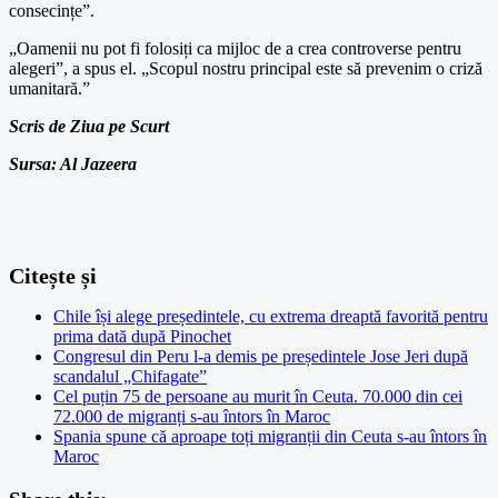
consecințe”.
„Oamenii nu pot fi folosiți ca mijloc de a crea controverse pentru
alegeri”, a spus el. „Scopul nostru principal este să prevenim o criză
umanitară.”
Scris de Ziua pe Scurt
Sursa: Al Jazeera
Citește și
Chile își alege președintele, cu extrema dreaptă favorită pentru
prima dată după Pinochet
Congresul din Peru l-a demis pe președintele Jose Jeri după
scandalul „Chifagate”
Cel puțin 75 de persoane au murit în Ceuta. 70.000 din cei
72.000 de migranți s-au întors în Maroc
Spania spune că aproape toți migranții din Ceuta s-au întors în
Maroc