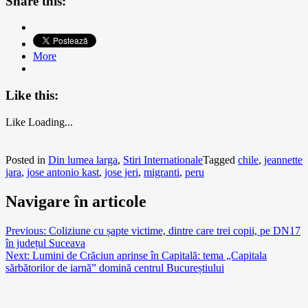
Share this:
More
Like this:
Like
Loading...
Posted in
Din lumea larga
,
Stiri Internationale
Tagged
chile
,
jeannette
jara
,
jose antonio kast
,
jose jeri
,
migranti
,
peru
Navigare în articole
Previous:
Coliziune cu șapte victime, dintre care trei copii, pe DN17
în județul Suceava
Next:
Lumini de Crăciun aprinse în Capitală: tema „Capitala
sărbătorilor de iarnă” domină centrul Bucureștiului