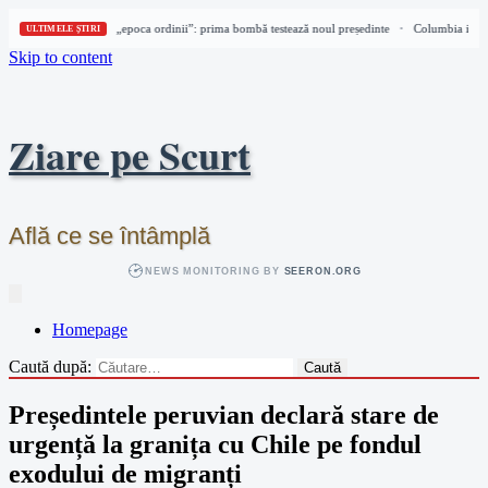
Columbia intră în „epoca ordinii”: prima bombă testează noul președinte
Columbia intră 
•
ULTIMELE ȘTIRI
Skip to content
Ziare pe Scurt
Află ce se întâmplă
NEWS MONITORING BY
SEERON.ORG
Homepage
Caută după:
Președintele peruvian declară stare de
urgență la granița cu Chile pe fondul
exodului de migranți