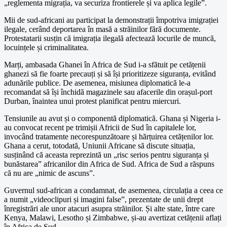
„reglementa migrația, va securiza frontierele și va aplica legile”.
Mii de sud-africani au participat la demonstrații împotriva imigrației
ilegale, cerând deportarea în masă a străinilor fără documente.
Protestatarii susțin că imigrația ilegală afectează locurile de muncă,
locuințele și criminalitatea.
Marți, ambasada Ghanei în Africa de Sud i-a sfătuit pe cetățenii
ghanezi să fie foarte precauți și să își prioritizeze siguranța, evitând
adunările publice. De asemenea, misiunea diplomatică le-a
recomandat să își închidă magazinele sau afacerile din orașul-port
Durban, înaintea unui protest planificat pentru miercuri.
Tensiunile au avut și o componentă diplomatică. Ghana și Nigeria i-
au convocat recent pe trimișii Africii de Sud în capitalele lor,
invocând tratamente necorespunzătoare și hărțuirea cetățenilor lor.
Ghana a cerut, totodată, Uniunii Africane să discute situația,
susținând că aceasta reprezintă un „risc serios pentru siguranța și
bunăstarea” africanilor din Africa de Sud. Africa de Sud a răspuns
că nu are „nimic de ascuns”.
Guvernul sud-african a condamnat, de asemenea, circulația a ceea ce
a numit „videoclipuri și imagini false”, prezentate de unii drept
înregistrări ale unor atacuri asupra străinilor. Și alte state, între care
Kenya, Malawi, Lesotho și Zimbabwe, și-au avertizat cetățenii aflați
în Africa de Sud.