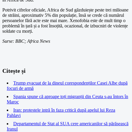
Potrivit cifrelor oficiale, Africa de Sud găzduiește peste trei milioane
de străini, aproximativ 5% din populație, însă se crede că numărul
persoanelor fără acte este mai mare. Xenofobia este de mult timp o
problemă în țară și a fost însoțită, ocazional, de izbucniri de violențe
soldate cu morți.
Surse: BBC; Africa News
Citește și
Trump evacuat de la dineul corespondenților Casei Albe după
focuri de armă
Spania spune că aproape toți migranții din Ceuta s-au întors în
Maroc
Iran: protestele intră în faza critică după apelul lui Reza
Pahlavi
Departamentul de Stat al SUA cere americanilor să părăsească
Iranul