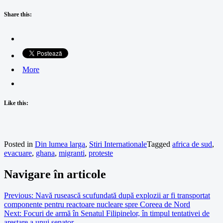
Share this:
More
Like this:
Posted in
Din lumea larga
,
Stiri Internationale
Tagged
africa de sud
,
evacuare
,
ghana
,
migranti
,
proteste
Navigare în articole
Previous:
Navă rusească scufundată după explozii ar fi transportat
componente pentru reactoare nucleare spre Coreea de Nord
Next:
Focuri de armă în Senatul Filipinelor, în timpul tentativei de
arestare a unui senator