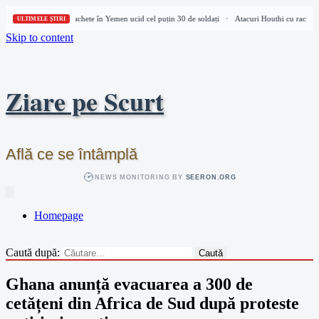
Atacuri Houthi cu rachete în Yemen ucid cel puțin 30 de soldați
Atacuri Houthi cu rachete 
•
ULTIMELE ȘTIRI
Skip to content
Ziare pe Scurt
Află ce se întâmplă
NEWS MONITORING BY
SEERON.ORG
Homepage
Caută după:
Ghana anunță evacuarea a 300 de
cetățeni din Africa de Sud după proteste