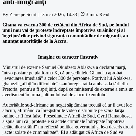
anti-imigranți
By
Ziare pe Scurt
|
13 mai 2026, 14:33
|
3 min. Read
Ghana va evacua 300 de cetățeni din Africa de Sud, pe fondul
unui nou val de proteste îndreptate împotriva străinilor și al
îngrijorărilor privind siguranța comunităților de migranți, au
anunțat autoritățile de la Accra.
Imagine cu caracter ilustrativ
Ministrul de externe Samuel Okudzeto Ablakwa a declarat marți,
într-o postare pe platforma X, că președintele Ghanei a aprobat
„evacuarea imediată” a celor 300 de persoane. Potrivit lui Ablakwa,
ghanezii „aflați în dificultate” s-au înregistrat la ambasada țării din
Pretoria, pentru a fi sprijiniți, după ce ministerul de externe a emis un
avertisment în urma „ultimului val de atacuri xenofobe”.
Autoritățile sud-africane au negat săptămâna trecută că ar fi avut loc
atacuri, afirmând că înregistrările video distribuite pe scară largă
online ar fi fost false. Președintele Africii de Sud, Cyril Ramaphosa,
a spus luni că „protestele și actele criminale îndreptate împotriva
cetățenilor străini” nu reflectă politica guvernului și le-a descris drept
„acte izolate de criminalitate”. El a adăugat că Africa de Sud va