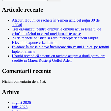
Articole recente
Atacuri Houthi cu rachete în Yemen ucid cel puțin 30 de
soldați
Trei organizații pentru drepturile omului acuză Israelul de
crimă de război în cazul unei jurnaliste ucise
24 de rachete balistice și zero interceptări: atacul asupra
Kievului expune criza Patriot
Evadare în masă dintr-o închisoare din vestul Libiei, pe fondul
luptelor armate
Houthi revendică atacuri cu rachete asupra a două petroliere
saudite în Marea Roșie și Golful Aden
Comentarii recente
Niciun comentariu de arătat.
Arhive
august 2026
iulie 2026