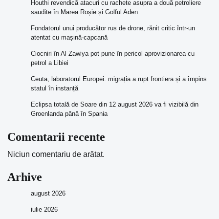
Houthi revendică atacuri cu rachete asupra a două petroliere
saudite în Marea Roșie și Golful Aden
Fondatorul unui producător rus de drone, rănit critic într-un
atentat cu mașină-capcană
Ciocniri în Al Zawiya pot pune în pericol aprovizionarea cu
petrol a Libiei
Ceuta, laboratorul Europei: migrația a rupt frontiera și a împins
statul în instanță
Eclipsa totală de Soare din 12 august 2026 va fi vizibilă din
Groenlanda până în Spania
Comentarii recente
Niciun comentariu de arătat.
Arhive
august 2026
iulie 2026