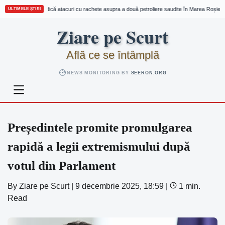
Houthi revendică atacuri cu rachete asupra a două petroliere saudite în Marea Roșie și 
ULTIMELE ȘTIRI
Skip
Ziare pe Scurt
to
content
Află ce se întâmplă
NEWS MONITORING BY
SEERON.ORG
Președintele promite promulgarea
rapidă a legii extremismului după
votul din Parlament
By
Ziare pe Scurt
|
9 decembrie 2025, 18:59
|
1 min.
Read