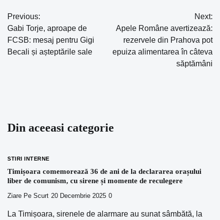
Previous:
Next:
Navigare
Gabi Torje, aproape de
Apele Române avertizează:
în
FCSB: mesaj pentru Gigi
rezervele din Prahova pot
Becali și așteptările sale
epuiza alimentarea în câteva
articole
săptămâni
Din aceeasi categorie
STIRI INTERNE
Timișoara comemorează 36 de ani de la declararea orașului
liber de comunism, cu sirene și momente de reculegere
Ziare Pe Scurt
20 Decembrie 2025
0
La Timișoara, sirenele de alarmare au sunat sâmbătă, la