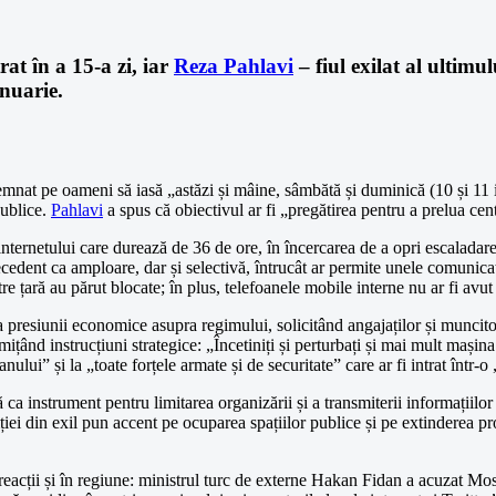
at în a 15-a zi, iar
Reza Pahlavi
– fiul exilat al ultimu
anuarie.
demnat pe oameni să iasă „astăzi și mâine, sâmbătă și duminică (10 și 11 i
publice.
Pahlavi
a spus că obiectivul ar fi „pregătirea pentru a prelua cent
ternetului care durează de 36 de ore, în încercarea de a opri escaladarea
ecedent ca amploare, dar și selectivă, întrucât ar permite unele comunic
către țară au părut blocate; în plus, telefoanele mobile interne nu ar fi avu
 presiunii economice asupra regimului, solicitând angajaților și muncitor
smițând instrucțiuni strategice: „Încetiniți și perturbați și mai mult mașina
nului” și la „toate forțele armate și de securitate” care ar fi intrat într
 ca instrument pentru limitarea organizării și a transmiterii informațiilor
iei din exil pun accent pe ocuparea spațiilor publice și pe extinderea pro
reacții și în regiune: ministrul turc de externe Hakan Fidan a acuzat Mos