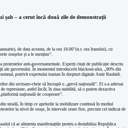
lui șah – a cerut încă două zile de demonstrații
anuarie), de data aceasta, de la ora 18.00”(n.r. ora Iranului), cu
rele orașelor și a le menține”.
 protestelor anti-guvernamentale. Experți citați de publicație descriu
ații ale guvernului. În momentul introducerii blackout-ului, „90% din
t semnal, potrivit expertului iranian în drepturi digitale Amir Rashidi.
ilor din sectoare-cheie să înceapă o „grevă națională”. El s-a adresat
 de represiune, astfel încât, în ziua stabilită, să o putem dezactiva
-o „platformă națională de cooperare”.
 din stradă, în timp ce apelurile la mobilizare continuă în mediul
testelor la nivel de orașe, în intervale orare fixe, precum cel indicat de
sadul că ar alimenta manifestațiile pentru a destabiliza Republica