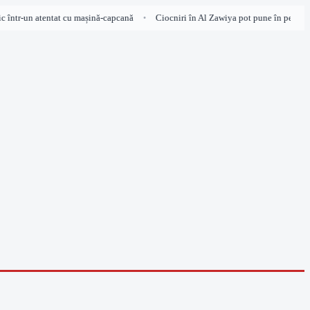
 într-un atentat cu mașină-capcană
Ciocniri în Al Zawiya pot pune în pericol ap
•