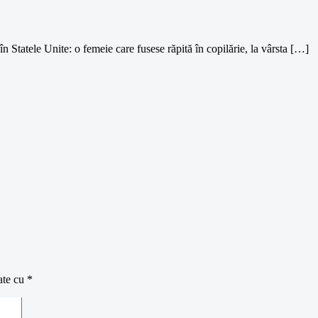
în Statele Unite: o femeie care fusese răpită în copilărie, la vârsta […]
ate cu
*