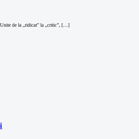
Unite de la „ridicat” la „critic”, […]
i