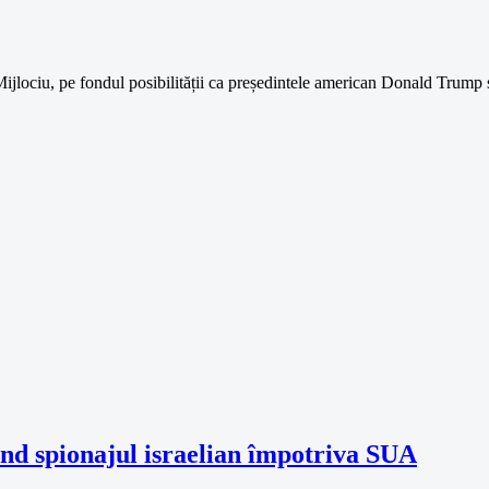
 Mijlociu, pe fondul posibilității ca președintele american Donald Trump
vind spionajul israelian împotriva SUA