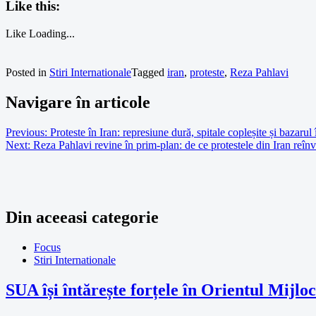
Like this:
Like
Loading...
Posted in
Stiri Internationale
Tagged
iran
,
proteste
,
Reza Pahlavi
Navigare în articole
Previous:
Proteste în Iran: represiune dură, spitale copleșite și bazarul 
Next:
Reza Pahlavi revine în prim-plan: de ce protestele din Iran reîn
Din aceeasi categorie
Focus
Stiri Internationale
SUA își întărește forțele în Orientul Mijl