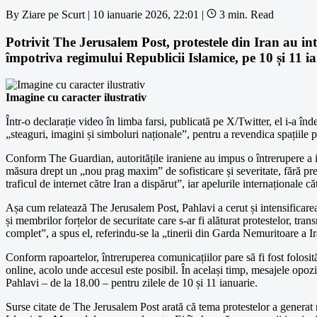
By
Ziare pe Scurt
|
10 ianuarie 2026, 22:01
|
3 min. Read
Potrivit The Jerusalem Post, protestele din Iran au intr
împotriva regimului Republicii Islamice, pe 10 și 11 i
Imagine cu caracter ilustrativ
Într-o declarație video în limba farsi, publicată pe X/Twitter, el i-a în
„steaguri, imagini și simboluri naționale”, pentru a revendica spațiile 
Conform The Guardian, autoritățile iraniene au impus o întrerupere a in
măsura drept un „nou prag maxim” de sofisticare și severitate, fără pr
traficul de internet către Iran a dispărut”, iar apelurile internaționale 
Așa cum relatează The Jerusalem Post, Pahlavi a cerut și intensificarea
și membrilor forțelor de securitate care s-ar fi alăturat protestelor, tran
complet”, a spus el, referindu-se la „tinerii din Garda Nemuritoare a Ira
Conform rapoartelor, întreruperea comunicațiilor pare să fi fost folosită
online, acolo unde accesul este posibil. În același timp, mesajele opoziț
Pahlavi – de la 18.00 – pentru zilele de 10 și 11 ianuarie.
Surse citate de The Jerusalem Post arată că tema protestelor a generat 