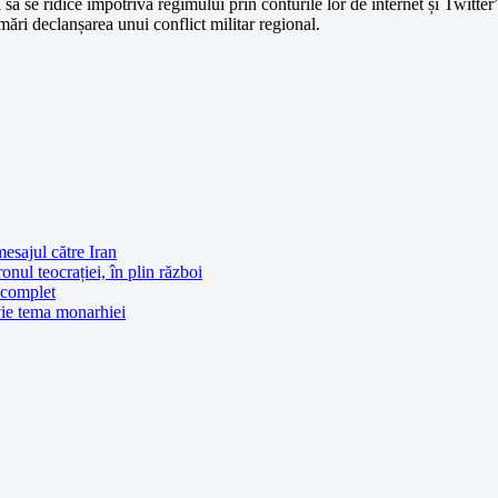
 se ridice împotriva regimului prin conturile lor de internet și Twitter”, 
ări declanșarea unui conflict militar regional.
esajul către Iran
ul teocrației, în plin război
 complet
nvie tema monarhiei