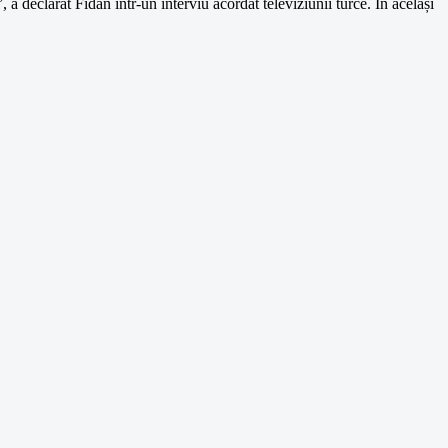
a declarat Fidan într-un interviu acordat televiziunii turce. În același