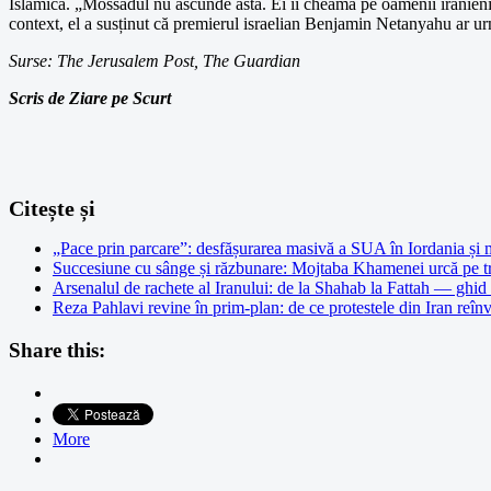
Islamică. „Mossadul nu ascunde asta. Ei îi cheamă pe oamenii iranieni să
context, el a susținut că premierul israelian Benjamin Netanyahu ar urm
Surse: The Jerusalem Post, The Guardian
Scris de Ziare pe Scurt
Citește și
„Pace prin parcare”: desfășurarea masivă a SUA în Iordania și m
Succesiune cu sânge și răzbunare: Mojtaba Khamenei urcă pe tron
Arsenalul de rachete al Iranului: de la Shahab la Fattah — ghid
Reza Pahlavi revine în prim-plan: de ce protestele din Iran reî
Share this:
More