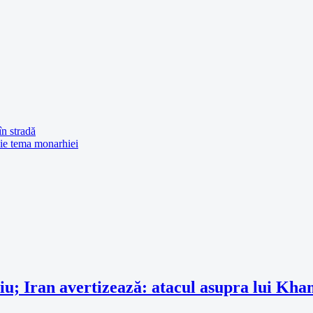
în stradă
vie tema monarhiei
ociu; Iran avertizează: atacul asupra lui Kh