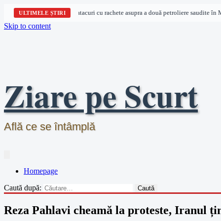
Houthi revendică atacuri cu rachete asupra a două petroliere saudite în Ma
ULTIMELE ȘTIRI
Skip to content
Ziare pe Scurt
Află ce se întâmplă
Homepage
Caută după:
Reza Pahlavi cheamă la proteste, Iranul țin