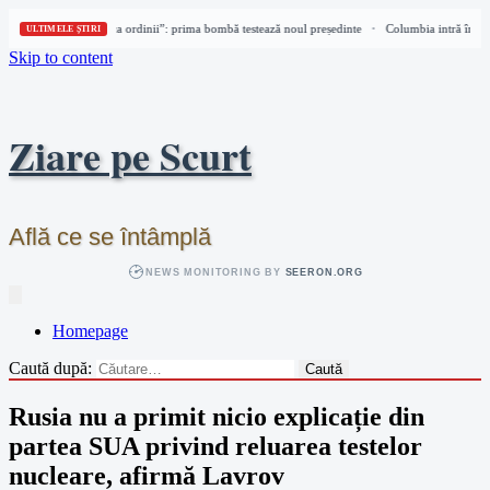
olumbia intră în „epoca ordinii”: prima bombă testează noul președinte
Columbia intră în „ep
•
ULTIMELE ȘTIRI
Skip to content
Ziare pe Scurt
Află ce se întâmplă
NEWS MONITORING BY
SEERON.ORG
Homepage
Caută după:
Rusia nu a primit nicio explicație din
partea SUA privind reluarea testelor
nucleare, afirmă Lavrov