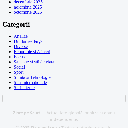
decembrie 2025
noiembrie 2025
octombrie 2025
Categorii
Analize
Din lumea larga
Diverse
Economie si Afaceri
Focus
Sanatate si stil de viata
Social
Sport
Stiinta si Tehnologie
Stiri Internationale
Stiri interne
Ziare pe Scurt
— Actualitate globală, analize și opinii
independente.
© 2025
Ziare pe Scurt
• Toate drepturile rezervate.