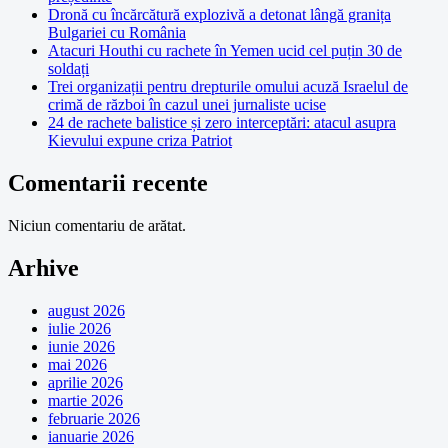
Dronă cu încărcătură explozivă a detonat lângă granița
Bulgariei cu România
Atacuri Houthi cu rachete în Yemen ucid cel puțin 30 de
soldați
Trei organizații pentru drepturile omului acuză Israelul de
crimă de război în cazul unei jurnaliste ucise
24 de rachete balistice și zero interceptări: atacul asupra
Kievului expune criza Patriot
Comentarii recente
Niciun comentariu de arătat.
Arhive
august 2026
iulie 2026
iunie 2026
mai 2026
aprilie 2026
martie 2026
februarie 2026
ianuarie 2026