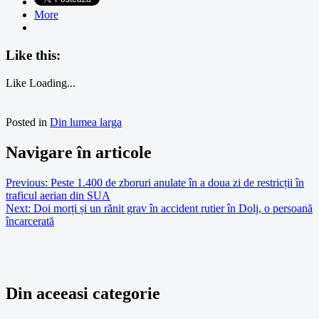
More
Like this:
Like
Loading...
Posted in
Din lumea larga
Navigare în articole
Previous:
Peste 1.400 de zboruri anulate în a doua zi de restricții în
traficul aerian din SUA
Next:
Doi morți și un rănit grav în accident rutier în Dolj, o persoană
încarcerată
Din aceeasi categorie