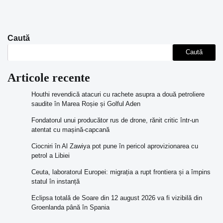
Caută
Caută
Articole recente
Houthi revendică atacuri cu rachete asupra a două petroliere
saudite în Marea Roșie și Golful Aden
Fondatorul unui producător rus de drone, rănit critic într-un
atentat cu mașină-capcană
Ciocniri în Al Zawiya pot pune în pericol aprovizionarea cu
petrol a Libiei
Ceuta, laboratorul Europei: migrația a rupt frontiera și a împins
statul în instanță
Eclipsa totală de Soare din 12 august 2026 va fi vizibilă din
Groenlanda până în Spania