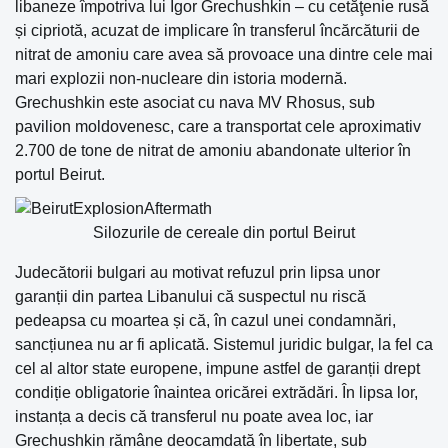
libaneze împotriva lui Igor Grechushkin – cu cetăţenie rusă
și cipriotă, acuzat de implicare în transferul încărcăturii de
nitrat de amoniu care avea să provoace una dintre cele mai
mari explozii non-nucleare din istoria modernă.
Grechushkin este asociat cu nava MV Rhosus, sub
pavilion moldovenesc, care a transportat cele aproximativ
2.700 de tone de nitrat de amoniu abandonate ulterior în
portul Beirut.
Silozurile de cereale din portul Beirut
Judecătorii bulgari au motivat refuzul prin lipsa unor
garanții din partea Libanului că suspectul nu riscă
pedeapsa cu moartea și că, în cazul unei condamnări,
sancțiunea nu ar fi aplicată. Sistemul juridic bulgar, la fel ca
cel al altor state europene, impune astfel de garanții drept
condiție obligatorie înaintea oricărei extrădări. În lipsa lor,
instanța a decis că transferul nu poate avea loc, iar
Grechushkin rămâne deocamdată în libertate, sub