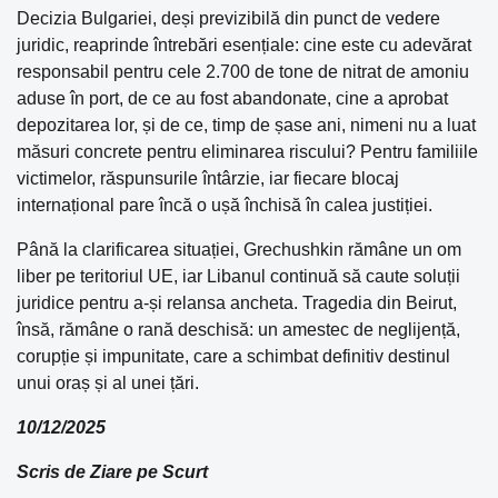
Decizia Bulgariei, deși previzibilă din punct de vedere
juridic, reaprinde întrebări esențiale: cine este cu adevărat
responsabil pentru cele 2.700 de tone de nitrat de amoniu
aduse în port, de ce au fost abandonate, cine a aprobat
depozitarea lor, și de ce, timp de șase ani, nimeni nu a luat
măsuri concrete pentru eliminarea riscului? Pentru familiile
victimelor, răspunsurile întârzie, iar fiecare blocaj
internațional pare încă o ușă închisă în calea justiției.
Până la clarificarea situației, Grechushkin rămâne un om
liber pe teritoriul UE, iar Libanul continuă să caute soluții
juridice pentru a-și relansa ancheta. Tragedia din Beirut,
însă, rămâne o rană deschisă: un amestec de neglijență,
corupție și impunitate, care a schimbat definitiv destinul
unui oraș și al unei țări.
10/12/2025
Scris de Ziare pe Scurt