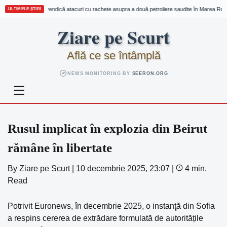
Houthi revendică atacuri cu rachete asupra a două petroliere saudite în Marea Roșie 
ULTIMELE ȘTIRI
Skip
Ziare pe Scurt
to
content
Află ce se întâmplă
NEWS MONITORING BY
SEERON.ORG
Rusul implicat în explozia din Beirut
rămâne în libertate
By
Ziare pe Scurt
|
10 decembrie 2025, 23:07
|
4 min.
Read
Potrivit Euronews, în decembrie 2025, o instanţă din Sofia
a respins cererea de extrădare formulată de autoritățile