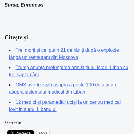
Sursa: Euronews
Citește și
Trei morți și cel puțin 21 de răniți după o explozie
lângă un restaurant din Moscova
Trump anunță prelungirea armistițiului Israel-Liban cu
trei săptămâni
OMS avertizează asupra a peste 100 de atacuri
asupra sistemului medical din Liban
12 medici și paramedici uciși la un centru medical
lovit în sudul Libanului
Share this:
More