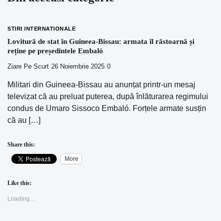
STIRI INTERNATIONALE
Lovitură de stat în Guineea-Bissau: armata îl răstoarnă și
reține pe președintele Embaló
Ziare Pe Scurt
26 Noiembrie 2025
0
Militari din Guineea-Bissau au anunțat printr-un mesaj
televizat că au preluat puterea, după înlăturarea regimului
condus de Umaro Sissoco Embaló. Forțele armate susțin
că au […]
Share this:
More
Like this:
Loading...