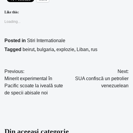
Like this:
Loading...
Posted in
Stiri Internationale
Tagged
beirut
,
bulgaria
,
explozie
,
Liban
,
rus
Previous:
Next:
Navigare
Minerit experimental în
SUA confiscă un petrolier
în
Pacific scoate la iveală sute
venezuelean
de specii abisale noi
articole
Din aceeasi categorie