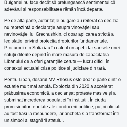
Bulgariei nu face decât să prelungească sentimentul că
adevărul și responsabilitatea rămân încă departe.
Pe de altă parte, autoritățile bulgare au reiterat că decizia
nu reprezintă o declarație asupra vinovăției sau
nevinovăției lui Grechushkin, ci doar aplicarea strictă a
legislației privind protecția drepturilor fundamentale.
Procurorii din Sofia iau în calcul un apel, dar șansele unei
soluții diferite depind în mare măsură de capacitatea
Libanului de a oferi garanțiile cerute — lucru dificil în
contextul actualei crize politice și judiciare din țară.
Pentru Liban, dosarul MV Rhosus este doar o parte dintr-o
ecuație mult mai amplă. Explozia din 2020 a accelerat
prăbușirea economică, a declanșat proteste masive și a
subminat încrederea populației în instituții. În ciuda
promisiunilor repetate ale conducerii politice, puțini oficiali
au fost trași la răspundere, iar ancheta s-a transformat într-
un simbol al stagnării statului.