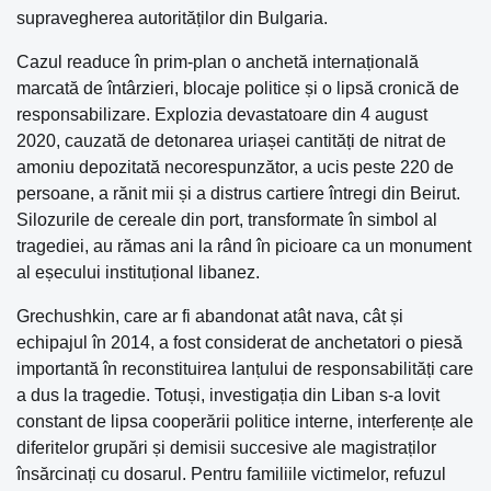
supravegherea autorităților din Bulgaria.
Cazul readuce în prim-plan o anchetă internațională
marcată de întârzieri, blocaje politice și o lipsă cronică de
responsabilizare. Explozia devastatoare din 4 august
2020, cauzată de detonarea uriașei cantități de nitrat de
amoniu depozitată necorespunzător, a ucis peste 220 de
persoane, a rănit mii și a distrus cartiere întregi din Beirut.
Silozurile de cereale din port, transformate în simbol al
tragediei, au rămas ani la rând în picioare ca un monument
al eșecului instituțional libanez.
Grechushkin, care ar fi abandonat atât nava, cât și
echipajul în 2014, a fost considerat de anchetatori o piesă
importantă în reconstituirea lanțului de responsabilități care
a dus la tragedie. Totuși, investigația din Liban s-a lovit
constant de lipsa cooperării politice interne, interferențe ale
diferitelor grupări și demisii succesive ale magistraților
însărcinați cu dosarul. Pentru familiile victimelor, refuzul