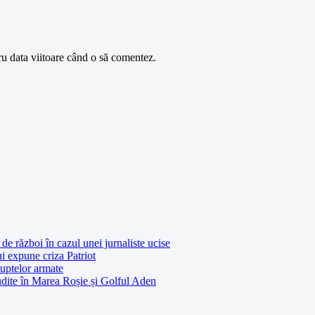
ru data viitoare când o să comentez.
de război în cazul unei jurnaliste ucise
ui expune criza Patriot
luptelor armate
udite în Marea Roșie și Golful Aden