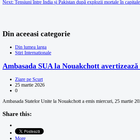
Next:
Tensiuni între India și Pakistan după explozii mortale în capitale
Din aceeasi categorie
Din lumea larga
Stiri Internationale
Ambasada SUA la Nouakchott avertizează as
Ziare pe Scurt
25 martie 2026
0
Ambasada Statelor Unite la Nouakchott a emis miercuri, 25 martie 2026,
Share this:
More