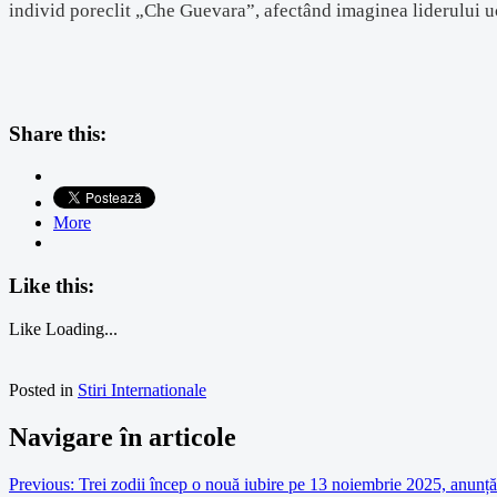
individ poreclit „Che Guevara”, afectând imaginea liderului u
Share this:
More
Like this:
Like
Loading...
Posted in
Stiri Internationale
Navigare în articole
Previous:
Trei zodii încep o nouă iubire pe 13 noiembrie 2025, anunță 