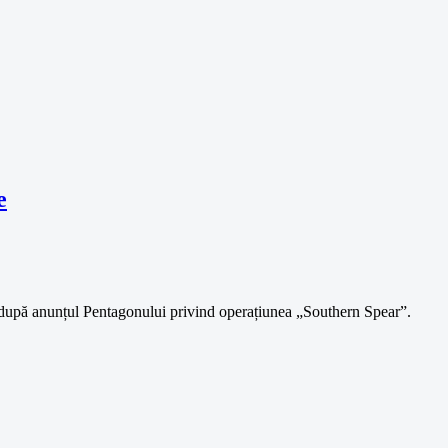
e
, după anunțul Pentagonului privind operațiunea „Southern Spear”.