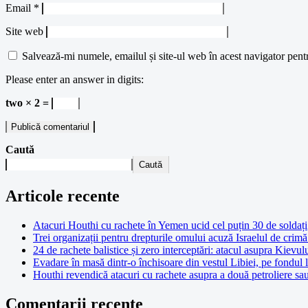
Email
*
Site web
Salvează-mi numele, emailul și site-ul web în acest navigator pent
Please enter an answer in digits:
two × 2 =
Caută
Caută
Articole recente
Atacuri Houthi cu rachete în Yemen ucid cel puțin 30 de soldați
Trei organizații pentru drepturile omului acuză Israelul de crimă 
24 de rachete balistice și zero interceptări: atacul asupra Kievul
Evadare în masă dintr-o închisoare din vestul Libiei, pe fondul 
Houthi revendică atacuri cu rachete asupra a două petroliere sa
Comentarii recente