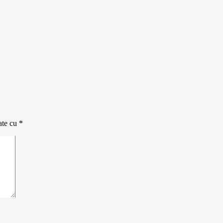
ate cu
*