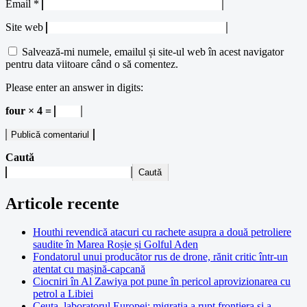
Email
*
Site web
Salvează-mi numele, emailul și site-ul web în acest navigator
pentru data viitoare când o să comentez.
Please enter an answer in digits:
four × 4 =
Caută
Caută
Articole recente
Houthi revendică atacuri cu rachete asupra a două petroliere
saudite în Marea Roșie și Golful Aden
Fondatorul unui producător rus de drone, rănit critic într-un
atentat cu mașină-capcană
Ciocniri în Al Zawiya pot pune în pericol aprovizionarea cu
petrol a Libiei
Ceuta, laboratorul Europei: migrația a rupt frontiera și a