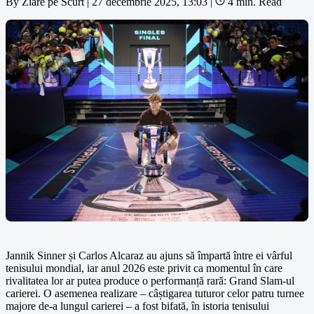
By
Ziare pe Scurt
|
27 decembrie 2025, 13:03
|
4 min. Read
Jannik Sinner și Carlos Alcaraz au ajuns să împartă între ei vârful
tenisului mondial, iar anul 2026 este privit ca momentul în care
rivalitatea lor ar putea produce o performanță rară: Grand Slam-ul
carierei. O asemenea realizare – câștigarea tuturor celor patru turnee
majore de-a lungul carierei – a fost bifată, în istoria tenisului