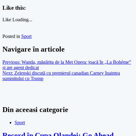
Like this:
Like
Loading...
Posted in
Sport
Navigare în articole
Previous:
Wanda, măgărița de la Met Opera: joacă în „La Bohème”
și are agent dedicat
Next:
Zelenski discută cu premierul canadian Carney înaintea
summitului cu Trump
Din aceeasi categorie
Sport
Record în Cupa Olandei: Go Ahead