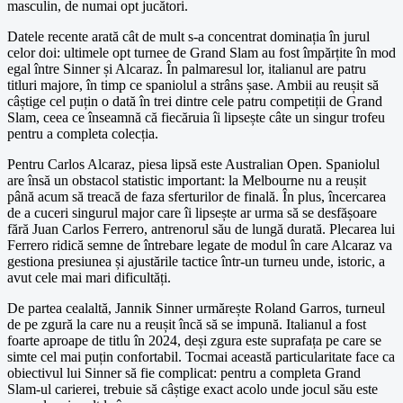
masculin, de numai opt jucători.
Datele recente arată cât de mult s-a concentrat dominația în jurul
celor doi: ultimele opt turnee de Grand Slam au fost împărțite în mod
egal între Sinner și Alcaraz. În palmaresul lor, italianul are patru
titluri majore, în timp ce spaniolul a strâns șase. Ambii au reușit să
câștige cel puțin o dată în trei dintre cele patru competiții de Grand
Slam, ceea ce înseamnă că fiecăruia îi lipsește câte un singur trofeu
pentru a completa colecția.
Pentru Carlos Alcaraz, piesa lipsă este Australian Open. Spaniolul
are însă un obstacol statistic important: la Melbourne nu a reușit
până acum să treacă de faza sferturilor de finală. În plus, încercarea
de a cuceri singurul major care îi lipsește ar urma să se desfășoare
fără Juan Carlos Ferrero, antrenorul său de lungă durată. Plecarea lui
Ferrero ridică semne de întrebare legate de modul în care Alcaraz va
gestiona presiunea și ajustările tactice într-un turneu unde, istoric, a
avut cele mai mari dificultăți.
De partea cealaltă, Jannik Sinner urmărește Roland Garros, turneul
de pe zgură la care nu a reușit încă să se impună. Italianul a fost
foarte aproape de titlu în 2024, deși zgura este suprafața pe care se
simte cel mai puțin confortabil. Tocmai această particularitate face ca
obiectivul lui Sinner să fie complicat: pentru a completa Grand
Slam-ul carierei, trebuie să câștige exact acolo unde jocul său este