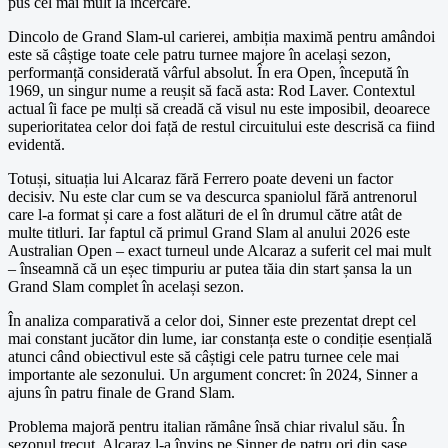
pus cel mai mult la încercare.
Dincolo de Grand Slam-ul carierei, ambiția maximă pentru amândoi
este să câștige toate cele patru turnee majore în același sezon,
performanță considerată vârful absolut. În era Open, începută în
1969, un singur nume a reușit să facă asta: Rod Laver. Contextul
actual îi face pe mulți să creadă că visul nu este imposibil, deoarece
superioritatea celor doi față de restul circuitului este descrisă ca fiind
evidentă.
Totuși, situația lui Alcaraz fără Ferrero poate deveni un factor
decisiv. Nu este clar cum se va descurca spaniolul fără antrenorul
care l-a format și care a fost alături de el în drumul către atât de
multe titluri. Iar faptul că primul Grand Slam al anului 2026 este
Australian Open – exact turneul unde Alcaraz a suferit cel mai mult
– înseamnă că un eșec timpuriu ar putea tăia din start șansa la un
Grand Slam complet în același sezon.
În analiza comparativă a celor doi, Sinner este prezentat drept cel
mai constant jucător din lume, iar constanța este o condiție esențială
atunci când obiectivul este să câștigi cele patru turnee cele mai
importante ale sezonului. Un argument concret: în 2024, Sinner a
ajuns în patru finale de Grand Slam.
Problema majoră pentru italian rămâne însă chiar rivalul său. În
sezonul trecut, Alcaraz l-a învins pe Sinner de patru ori din șase