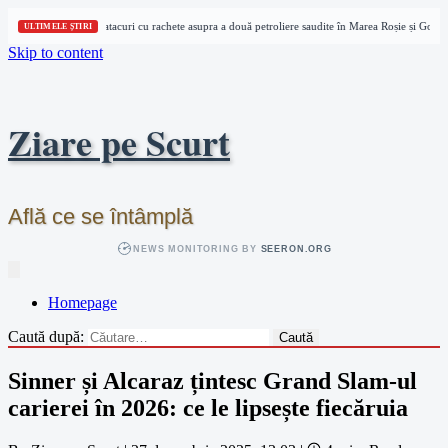
Houthi revendică atacuri cu rachete asupra a două petroliere saudite în Marea Roșie și Golful
ULTIMELE ȘTIRI
Skip to content
Ziare pe Scurt
Află ce se întâmplă
NEWS MONITORING BY
SEERON.ORG
Homepage
Caută după:
Sinner și Alcaraz țintesc Grand Slam-ul
carierei în 2026: ce le lipsește fiecăruia