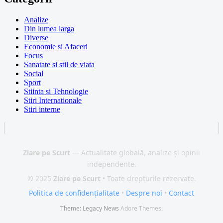
Analize
Din lumea larga
Diverse
Economie si Afaceri
Focus
Sanatate si stil de viata
Social
Sport
Stiinta si Tehnologie
Stiri Internationale
Stiri interne
Ziare pe Scurt
— Actualitate globală, analize și opinii
independente.
© 2025
Ziare pe Scurt
• Toate drepturile rezervate.
Politica de confidențialitate
•
Despre noi
•
Contact
Theme: Legacy News
Adore Themes
.