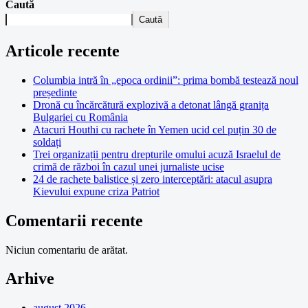
Caută
Caută
Articole recente
Columbia intră în „epoca ordinii”: prima bombă testează noul
președinte
Dronă cu încărcătură explozivă a detonat lângă granița
Bulgariei cu România
Atacuri Houthi cu rachete în Yemen ucid cel puțin 30 de
soldați
Trei organizații pentru drepturile omului acuză Israelul de
crimă de război în cazul unei jurnaliste ucise
24 de rachete balistice și zero interceptări: atacul asupra
Kievului expune criza Patriot
Comentarii recente
Niciun comentariu de arătat.
Arhive
august 2026