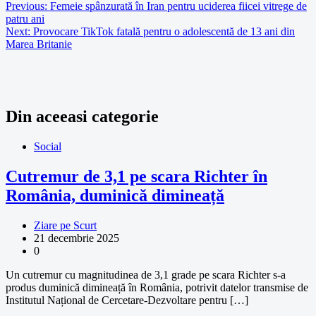
Previous:
Femeie spânzurată în Iran pentru uciderea fiicei vitrege de
patru ani
Next:
Provocare TikTok fatală pentru o adolescentă de 13 ani din
Marea Britanie
Din aceeasi categorie
Social
Cutremur de 3,1 pe scara Richter în
România, duminică dimineață
Ziare pe Scurt
21 decembrie 2025
0
Un cutremur cu magnitudinea de 3,1 grade pe scara Richter s-a
produs duminică dimineață în România, potrivit datelor transmise de
Institutul Național de Cercetare-Dezvoltare pentru […]