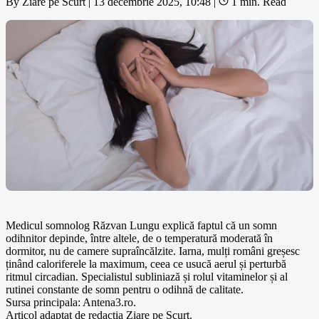
By
Ziare pe Scurt
|
13 decembrie 2025, 10:48
|
1 min. Read
Medicul somnolog Răzvan Lungu explică faptul că un somn
odihnitor depinde, între altele, de o temperatură moderată în
dormitor, nu de camere supraîncălzite. Iarna, mulți români greșesc
ținând caloriferele la maximum, ceea ce usucă aerul și perturbă
ritmul circadian. Specialistul subliniază și rolul vitaminelor și al
rutinei constante de somn pentru o odihnă de calitate.
Sursa principala: Antena3.ro.
Articol adaptat de redactia Ziare pe Scurt.