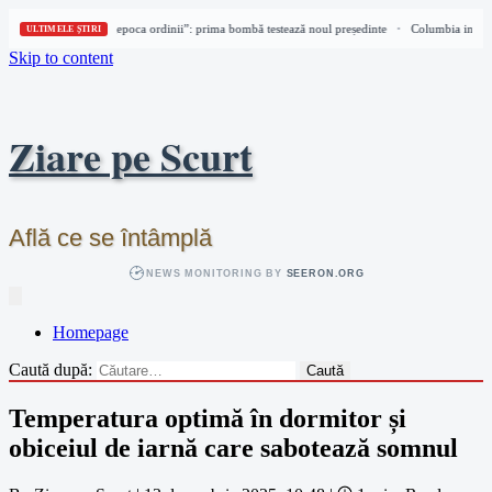
Columbia intră în „epoca ordinii”: prima bombă testează noul președinte
Columbia intră î
•
ULTIMELE ȘTIRI
Skip to content
Ziare pe Scurt
Află ce se întâmplă
NEWS MONITORING BY
SEERON.ORG
Homepage
Caută după:
Temperatura optimă în dormitor și
obiceiul de iarnă care sabotează somnul