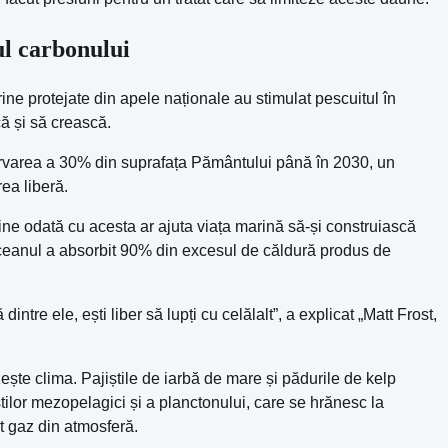
ul carbonului
ine protejate din apele naționale au stimulat pescuitul în
ă și să crească.
nservarea a 30% din suprafața Pământului până în 2030, un
rea liberă.
ine odată cu acesta ar ajuta viața marină să-și construiască
re oceanul a absorbit 90% din excesul de căldură produs de
dintre ele, ești liber să lupți cu celălalt”, a explicat „Matt Frost,
ște clima. Pajiștile de iarbă de mare și pădurile de kelp
ilor mezopelagici și a planctonului, care se hrănesc la
t gaz din atmosferă.