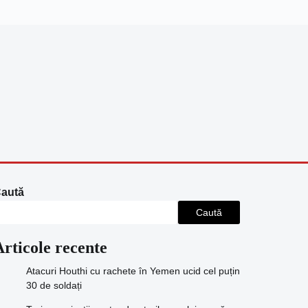
aută
Caută
Articole recente
Atacuri Houthi cu rachete în Yemen ucid cel puțin
30 de soldați