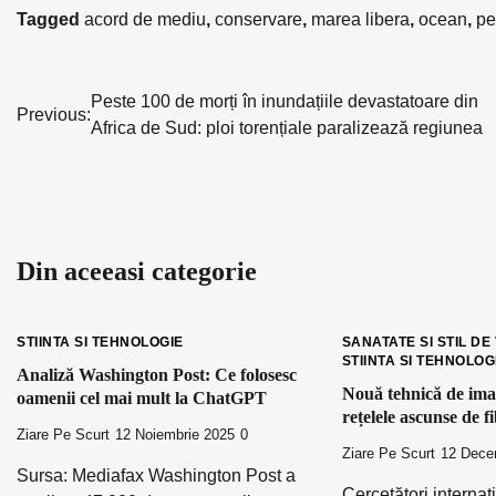
Tagged
acord de mediu
,
conservare
,
marea libera
,
ocean
,
pe
Peste 100 de morți în inundațiile devastatoare din
Navigare
Previous:
Africa de Sud: ploi torențiale paralizează regiunea
în
articole
Din aceeasi categorie
STIINTA SI TEHNOLOGIE
SANATATE SI STIL DE
STIINTA SI TEHNOLOG
Analiză Washington Post: Ce folosesc
Nouă tehnică de ima
oamenii cel mai mult la ChatGPT
rețelele ascunse de f
Ziare Pe Scurt
12 Noiembrie 2025
0
Ziare Pe Scurt
12 Dece
Sursa: Mediafax Washington Post a
Cercetători internaț