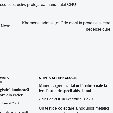
scuit distructiv
,
protejarea marii
,
tratat ONU
Khamenei admite „mii” de morți în proteste și cere
Next:
pedepse dure
 VIATA
STIINTA SI TEHNOLOGIE
IE
Minerit experimental în Pacific scoate la
gistică luminează
iveală sute de specii abisale noi
ibre din creier
Ziare Pe Scurt
10 Decembrie 2025
0
mbrie 2025
0
Un test de colectare a nodulilor metalici
ionali au dezvoltat