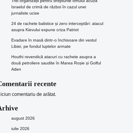
Trei organizații pentru drepturile omului acuză
Israelul de crimă de război în cazul unei
jurnaliste ucise
24 de rachete balistice și zero interceptări: atacul
asupra Kievului expune criza Patriot
Evadare în masă dintr-o închisoare din vestul
Libiei, pe fondul luptelor armate
Houthi revendică atacuri cu rachete asupra a
două petroliere saudite în Marea Roșie și Golful
Aden
Comentarii recente
iciun comentariu de arătat.
Arhive
august 2026
iulie 2026