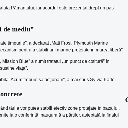
afața Pământului, iar acordul este prezentat drept un pas
.
i de mediu”
ate timpurile”, a declarat „Matt Frost, Plymouth Marine
ecanism pentru a stabili arii marine protejate în marea liberă”.
Mission Blue” a numit tratatul „un punct de cotitură” în
susține viața”.
bilă. Acum trebuie să acționăm”, a mai spus Sylvia Earle.
concrete
nd țările vor putea stabili efectiv zone protejate în baza lui,
te la o conferință inaugurală a părților, așteptată la finalul