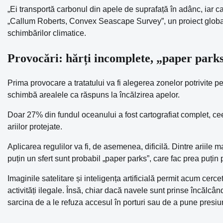
„Ei transportă carbonul din apele de suprafață în adânc, iar ca
„Callum Roberts, Convex Seascape Survey”, un proiect global
schimbărilor climatice.
Provocări: hărți incomplete, „paper parks”
Prima provocare a tratatului va fi alegerea zonelor potrivite pen
schimbă arealele ca răspuns la încălzirea apelor.
Doar 27% din fundul oceanului a fost cartografiat complet, c
ariilor protejate.
Aplicarea regulilor va fi, de asemenea, dificilă. Dintre ariile 
puțin un sfert sunt probabil „paper parks”, care fac prea puțin 
Imaginile satelitare și inteligența artificială permit acum cerc
activități ilegale. Însă, chiar dacă navele sunt prinse încălcân
sarcina de a le refuza accesul în porturi sau de a pune presiun