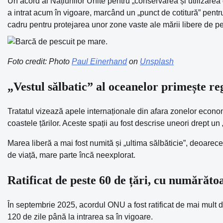
Un acord al Națiunilor Unite pentru „conservarea și utilizarea
a intrat acum în vigoare, marcând un „punct de cotitură” pentr
cadru pentru protejarea unor zone vaste ale mării libere de pes
Foto credit: Photo
Paul Einerhand
on
Unsplash
„Vestul sălbatic” al oceanelor primește re
Tratatul vizează apele internaționale din afara zonelor econom
coastele țărilor. Aceste spații au fost descrise uneori drept un 
Marea liberă a mai fost numită și „ultima sălbăticie”, deoarec
de viață, mare parte încă neexplorat.
Ratificat de peste 60 de țări, cu numărăto
În septembrie 2025, acordul ONU a fost ratificat de mai mult 
120 de zile până la intrarea sa în vigoare.