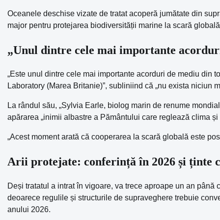
Oceanele deschise vizate de tratat acoperă jumătate din supr
major pentru protejarea biodiversității marine la scară globală
„Unul dintre cele mai importante acordur
„Este unul dintre cele mai importante acorduri de mediu din to
Laboratory (Marea Britanie)”, subliniind că „nu exista niciun m
La rândul său, „Sylvia Earle, biolog marin de renume mondial, 
apărarea „inimii albastre a Pământului care reglează clima și 
„Acest moment arată că cooperarea la scară globală este posi
Arii protejate: conferință în 2026 și ținte 
Deși tratatul a intrat în vigoare, va trece aproape un an până câ
deoarece regulile și structurile de supraveghere trebuie conveni
anului 2026.