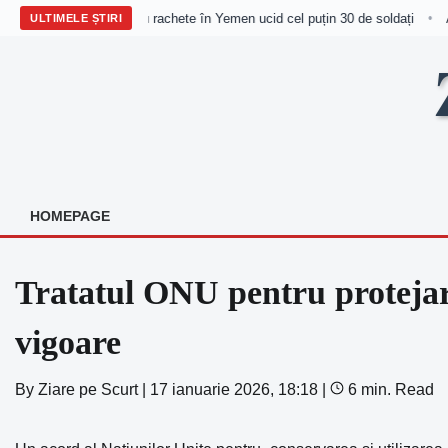
Atacuri Houthi cu rachete în Yemen ucid cel puțin 30 de soldați
Ata
•
ULTIMELE ȘTIRI
Skip
to
content
HOMEPAGE
Tratatul ONU pentru protejare
vigoare
By
Ziare pe Scurt
|
17 ianuarie 2026, 18:18
|
6 min. Read