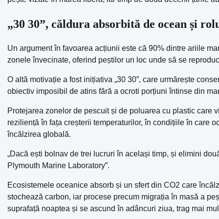
„30 30”, căldura absorbită de ocean și rol
Un argument în favoarea acțiunii este că 90% dintre ariile mar
zonele învecinate, oferind peștilor un loc unde să se reproduc
O altă motivație a fost inițiativa „30 30”, care urmărește co
obiectiv imposibil de atins fără a ocroti porțiuni întinse din ma
Protejarea zonelor de pescuit și de poluarea cu plastic care v
reziliență în fața creșterii temperaturilor, în condițiile în ca
încălzirea globală.
„Dacă ești bolnav de trei lucruri în același timp, și elimini două 
Plymouth Marine Laboratory”.
Ecosistemele oceanice absorb și un sfert din CO2 care încălze
stochează carbon, iar procese precum migrația în masă a peșt
suprafață noaptea și se ascund în adâncuri ziua, trag mai mul