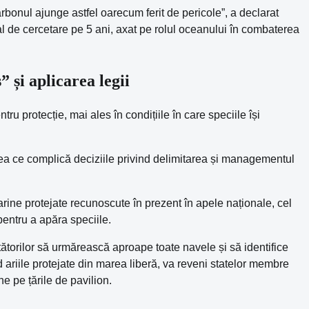
rbonul ajunge astfel oarecum ferit de pericole”, a declarat
 de cercetare pe 5 ani, axat pe rolul oceanului în combaterea
 și aplicarea legii
tru protecție, mai ales în condițiile în care speciile își
eea ce complică deciziile privind delimitarea și managementul
marine protejate recunoscute în prezent în apele naționale, cel
pentru a apăra speciile.
etătorilor să urmărească aproape toate navele și să identifice
d ariile protejate din marea liberă, va reveni statelor membre
e pe țările de pavilion.