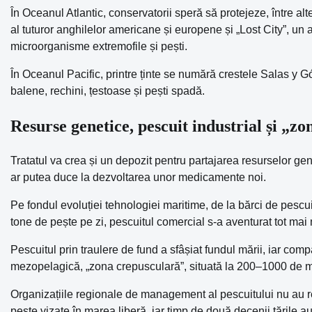
În Oceanul Atlantic, conservatorii speră să protejeze, între a
al tuturor anghilelor americane și europene și „Lost City”, u
microorganisme extremofile și pești.
În Oceanul Pacific, printre ținte se numără crestele Salas y
balene, rechini, țestoase și pești spadă.
Resurse genetice, pescuit industrial și „z
Tratatul va crea și un depozit pentru partajarea resurselor gen
ar putea duce la dezvoltarea unor medicamente noi.
Pe fondul evoluției tehnologiei maritime, de la bărci de pescu
tone de pește pe zi, pescuitul comercial s-a aventurat tot mai m
Pescuitul prin traulere de fund a sfâșiat fundul mării, iar com
mezopelagică, „zona crepusculară”, situată la 200–1000 de met
Organizațiile regionale de management al pescuitului nu au r
pește vizate în marea liberă, iar timp de două decenii țările a