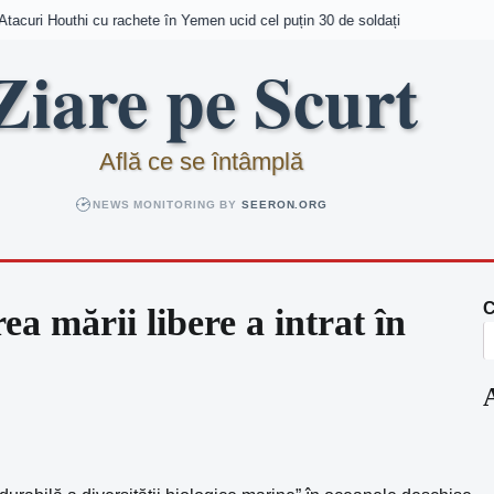
curi Houthi cu rachete în Yemen ucid cel puțin 30 de soldați
Ziare pe Scurt
Află ce se întâmplă
NEWS MONITORING BY
SEERON.ORG
C
a mării libere a intrat în