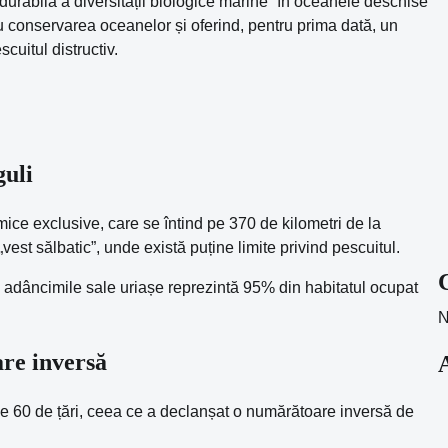
 durabilă a diversității biologice marine” în oceanele deschise
u conservarea oceanelor și oferind, pentru prima dată, un
cuitul distructiv.
guli
ice exclusive, care se întind pe 370 de kilometri de la
„vest sălbatic”, unde există puține limite privind pescuitul.
e adâncimile sale uriașe reprezintă 95% din habitatul ocupat
N
are inversă
de 60 de țări, ceea ce a declanșat o numărătoare inversă de