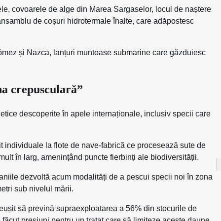
ltele, covoarele de alge din Marea Sargaselor, locul de naștere
n ansamblu de coșuri hidrotermale înalte, care adăpostesc
 Gómez și Nazca, lanțuri muntoase submarine care găzduiesc
ona crepusculară”
etice descoperite în apele internaționale, inclusiv specii care
it individuale la flote de nave-fabrică ce procesează sute de
ult în larg, amenințând puncte fierbinți ale biodiversității.
paniile dezvoltă acum modalități de a pescui specii noi în zona
ri sub nivelul mării.
eușit să prevină supraexploatarea a 56% din stocurile de
u făcut presiuni pentru un tratat care să limiteze aceste daune.