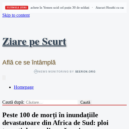
Atacuri Houthi cu rachete în Yemen ucid cel puțin 30 de soldați
Atacuri Houthi cu rachete 
•
ULTIMELE ȘTIRI
Skip to content
Ziare pe Scurt
Află ce se întâmplă
NEWS MONITORING BY
SEERON.ORG
Homepage
Caută după:
Peste 100 de morți în inundațiile
devastatoare din Africa de Sud: ploi