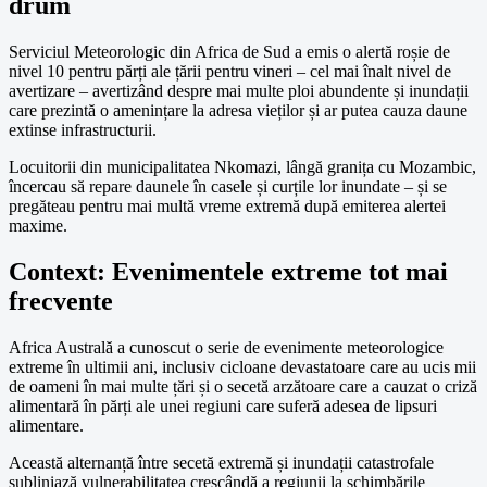
drum
Serviciul Meteorologic din Africa de Sud a emis o alertă roșie de
nivel 10 pentru părți ale țării pentru vineri – cel mai înalt nivel de
avertizare – avertizând despre mai multe ploi abundente și inundații
care prezintă o amenințare la adresa vieților și ar putea cauza daune
extinse infrastructurii.
Locuitorii din municipalitatea Nkomazi, lângă granița cu Mozambic,
încercau să repare daunele în casele și curțile lor inundate – și se
pregăteau pentru mai multă vreme extremă după emiterea alertei
maxime.
Context: Evenimentele extreme tot mai
frecvente
Africa Australă a cunoscut o serie de evenimente meteorologice
extreme în ultimii ani, inclusiv cicloane devastatoare care au ucis mii
de oameni în mai multe țări și o secetă arzătoare care a cauzat o criză
alimentară în părți ale unei regiuni care suferă adesea de lipsuri
alimentare.
Această alternanță între secetă extremă și inundații catastrofale
subliniază vulnerabilitatea crescândă a regiunii la schimbările