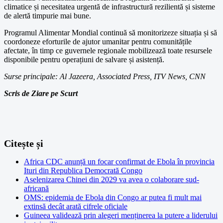
climatice și necesitatea urgentă de infrastructură rezilientă și sisteme
de alertă timpurie mai bune.
Programul Alimentar Mondial continuă să monitorizeze situația și să
coordoneze eforturile de ajutor umanitar pentru comunitățile
afectate, în timp ce guvernele regionale mobilizează toate resursele
disponibile pentru operațiuni de salvare și asistență.
Surse principale: Al Jazeera, Associated Press, ITV News, CNN
Scris de Ziare pe Scurt
Citește și
Africa CDC anunță un focar confirmat de Ebola în provincia
Ituri din Republica Democrată Congo
Aselenizarea Chinei din 2029 va avea o colaborare sud-
africană
OMS: epidemia de Ebola din Congo ar putea fi mult mai
extinsă decât arată cifrele oficiale
Guineea validează prin alegeri menținerea la putere a liderului