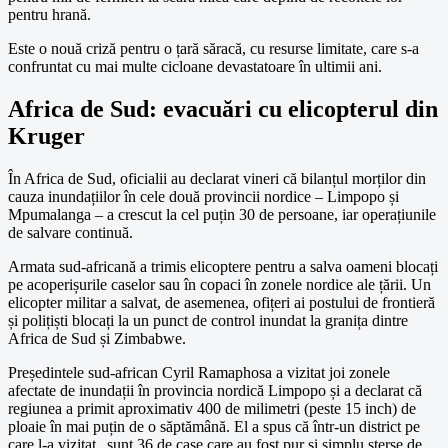
pentru hrană.
Este o nouă criză pentru o țară săracă, cu resurse limitate, care s-a
confruntat cu mai multe cicloane devastatoare în ultimii ani.
Africa de Sud: evacuări cu elicopterul din
Kruger
În Africa de Sud, oficialii au declarat vineri că bilanțul morților din
cauza inundațiilor în cele două provincii nordice – Limpopo și
Mpumalanga – a crescut la cel puțin 30 de persoane, iar operațiunile
de salvare continuă.
Armata sud-africană a trimis elicoptere pentru a salva oameni blocați
pe acoperișurile caselor sau în copaci în zonele nordice ale țării. Un
elicopter militar a salvat, de asemenea, ofițeri ai postului de frontieră
și polițiști blocați la un punct de control inundat la granița dintre
Africa de Sud și Zimbabwe.
Președintele sud-african Cyril Ramaphosa a vizitat joi zonele
afectate de inundații în provincia nordică Limpopo și a declarat că
regiunea a primit aproximativ 400 de milimetri (peste 15 inch) de
ploaie în mai puțin de o săptămână. El a spus că într-un district pe
care l-a vizitat „sunt 36 de case care au fost pur și simplu șterse de