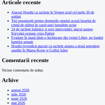
Articole recente
Atacuri Houthi cu rachete în Yemen ucid cel puțin 30 de
soldați
Trei organizații pentru drepturile omului acuză Israelul de
crimă de război în cazul unei jurnaliste ucise
24 de rachete balistice și zero interceptări: atacul asupra
Kievului expune criza Patriot
Evadare în masă dintr-o închisoare din vestul Libiei, pe fondul
luptelor armate
Houthi revendică atacuri cu rachete asupra a două petroliere
saudite în Marea Roșie și Golful Aden
Comentarii recente
Niciun comentariu de arătat.
Arhive
august 2026
iulie 2026
iunie 2026
mai 2026