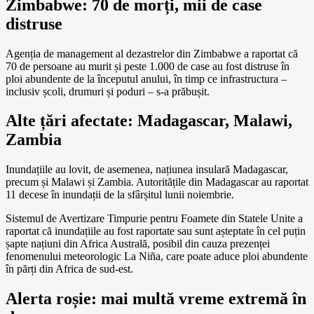
Zimbabwe: 70 de morți, mii de case
distruse
Agenția de management al dezastrelor din Zimbabwe a raportat că
70 de persoane au murit și peste 1.000 de case au fost distruse în
ploi abundente de la începutul anului, în timp ce infrastructura –
inclusiv școli, drumuri și poduri – s-a prăbușit.
Alte țări afectate: Madagascar, Malawi,
Zambia
Inundațiile au lovit, de asemenea, națiunea insulară Madagascar,
precum și Malawi și Zambia. Autoritățile din Madagascar au raportat
11 decese în inundații de la sfârșitul lunii noiembrie.
Sistemul de Avertizare Timpurie pentru Foamete din Statele Unite a
raportat că inundațiile au fost raportate sau sunt așteptate în cel puțin
șapte națiuni din Africa Australă, posibil din cauza prezenței
fenomenului meteorologic La Niña, care poate aduce ploi abundente
în părți din Africa de sud-est.
Alerta roșie: mai multă vreme extremă în