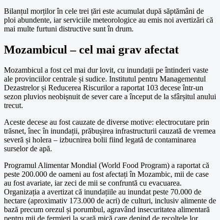
Bilanțul morților în cele trei țări este acumulat după săptămâni de
ploi abundente, iar serviciile meteorologice au emis noi avertizări că
mai multe furtuni distructive sunt în drum.
Mozambicul – cel mai grav afectat
Mozambicul a fost cel mai dur lovit, cu inundații pe întinderi vaste
ale provinciilor centrale și sudice. Institutul pentru Managementul
Dezastrelor și Reducerea Riscurilor a raportat 103 decese într-un
sezon pluvios neobișnuit de sever care a început de la sfârșitul anului
trecut.
Aceste decese au fost cauzate de diverse motive: electrocutare prin
trăsnet, înec în inundații, prăbușirea infrastructurii cauzată de vremea
severă și holera – izbucnirea bolii fiind legată de contaminarea
surselor de apă.
Programul Alimentar Mondial (World Food Program) a raportat că
peste 200.000 de oameni au fost afectați în Mozambic, mii de case
au fost avariate, iar zeci de mii se confruntă cu evacuarea.
Organizația a avertizat că inundațiile au inundat peste 70.000 de
hectare (aproximativ 173.000 de acri) de culturi, inclusiv alimente de
bază precum orezul și porumbul, agravând insecuritatea alimentară
pentru mii de fermieri la scară mică care depind de recoltele lor