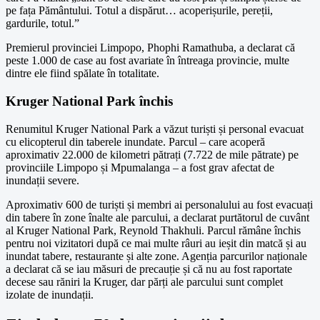
pe fața Pământului. Totul a dispărut… acoperișurile, pereții,
gardurile, totul.”
Premierul provinciei Limpopo, Phophi Ramathuba, a declarat că
peste 1.000 de case au fost avariate în întreaga provincie, multe
dintre ele fiind spălate în totalitate.
Kruger National Park închis
Renumitul Kruger National Park a văzut turiști și personal evacuat
cu elicopterul din taberele inundate. Parcul – care acoperă
aproximativ 22.000 de kilometri pătrați (7.722 de mile pătrate) pe
provinciile Limpopo și Mpumalanga – a fost grav afectat de
inundații severe.
Aproximativ 600 de turiști și membri ai personalului au fost evacuați
din tabere în zone înalte ale parcului, a declarat purtătorul de cuvânt
al Kruger National Park, Reynold Thakhuli. Parcul rămâne închis
pentru noi vizitatori după ce mai multe râuri au ieșit din matcă și au
inundat tabere, restaurante și alte zone. Agenția parcurilor naționale
a declarat că se iau măsuri de precauție și că nu au fost raportate
decese sau răniri la Kruger, dar părți ale parcului sunt complet
izolate de inundații.