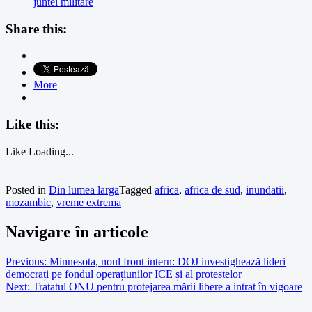
juntei militare
Share this:
More
Like this:
Like
Loading...
Posted in
Din lumea larga
Tagged
africa
,
africa de sud
,
inundatii
,
mozambic
,
vreme extrema
Navigare în articole
Previous:
Minnesota, noul front intern: DOJ investighează lideri
democrați pe fondul operațiunilor ICE și al protestelor
Next:
Tratatul ONU pentru protejarea mării libere a intrat în vigoare