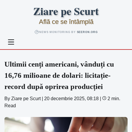
Skip
Ziare pe Scurt
to
content
Află ce se întâmplă
NEWS MONITORING BY
SEERON.ORG
Ultimii cenți americani, vânduți cu
16,76 milioane de dolari: licitație-
record după oprirea producției
By
Ziare pe Scurt
|
20 decembrie 2025, 08:18
|
2 min.
Read