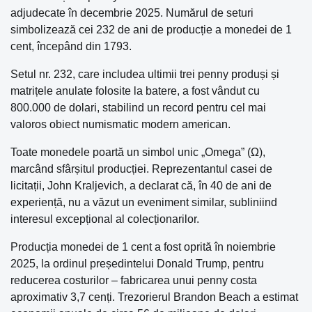
adjudecate în decembrie 2025. Numărul de seturi
simbolizează cei 232 de ani de producție a monedei de 1
cent, începând din 1793.
Setul nr. 232, care includea ultimii trei penny produși și
matrițele anulate folosite la batere, a fost vândut cu
800.000 de dolari, stabilind un record pentru cel mai
valoros obiect numismatic modern american.
Toate monedele poartă un simbol unic „Omega” (Ω),
marcând sfârșitul producției. Reprezentantul casei de
licitații, John Kraljevich, a declarat că, în 40 de ani de
experiență, nu a văzut un eveniment similar, subliniind
interesul excepțional al colecționarilor.
Producția monedei de 1 cent a fost oprită în noiembrie
2025, la ordinul președintelui Donald Trump, pentru
reducerea costurilor – fabricarea unui penny costa
aproximativ 3,7 cenți. Trezorierul Brandon Beach a estimat