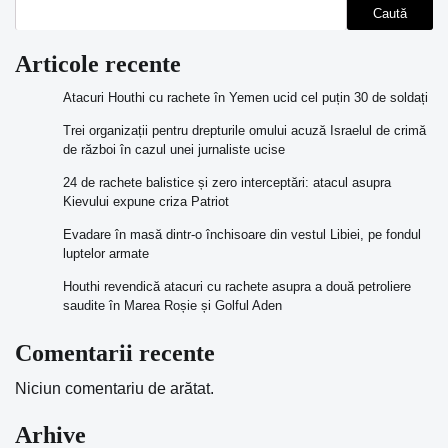
Caută
Articole recente
Atacuri Houthi cu rachete în Yemen ucid cel puțin 30 de soldați
Trei organizații pentru drepturile omului acuză Israelul de crimă
de război în cazul unei jurnaliste ucise
24 de rachete balistice și zero interceptări: atacul asupra
Kievului expune criza Patriot
Evadare în masă dintr-o închisoare din vestul Libiei, pe fondul
luptelor armate
Houthi revendică atacuri cu rachete asupra a două petroliere
saudite în Marea Roșie și Golful Aden
Comentarii recente
Niciun comentariu de arătat.
Arhive