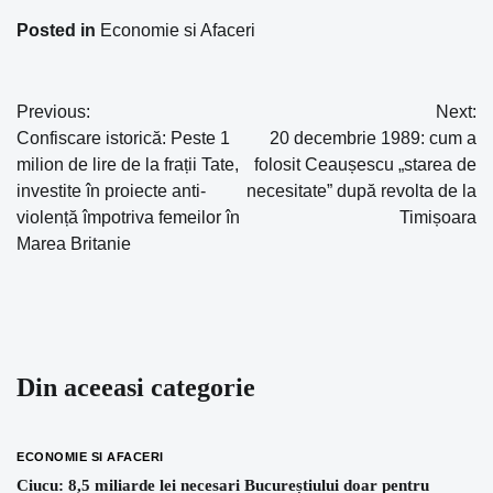
Posted in
Economie si Afaceri
Previous:
Next:
Navigare
Confiscare istorică: Peste 1
20 decembrie 1989: cum a
în
milion de lire de la frații Tate,
folosit Ceaușescu „starea de
investite în proiecte anti-
necesitate” după revolta de la
articole
violență împotriva femeilor în
Timișoara
Marea Britanie
Din aceeasi categorie
ECONOMIE SI AFACERI
Ciucu: 8,5 miliarde lei necesari Bucureștiului doar pentru