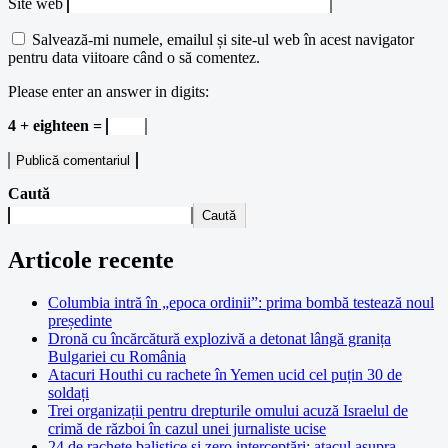
Site web
Salvează-mi numele, emailul și site-ul web în acest navigator
pentru data viitoare când o să comentez.
Please enter an answer in digits:
4 + eighteen =
Caută
Caută
Articole recente
Columbia intră în „epoca ordinii”: prima bombă testează noul
președinte
Dronă cu încărcătură explozivă a detonat lângă granița
Bulgariei cu România
Atacuri Houthi cu rachete în Yemen ucid cel puțin 30 de
soldați
Trei organizații pentru drepturile omului acuză Israelul de
crimă de război în cazul unei jurnaliste ucise
24 de rachete balistice și zero interceptări: atacul asupra