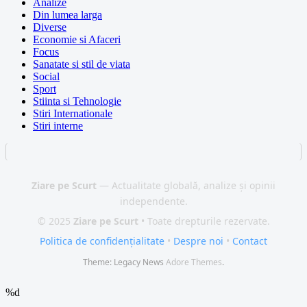
Analize
Din lumea larga
Diverse
Economie si Afaceri
Focus
Sanatate si stil de viata
Social
Sport
Stiinta si Tehnologie
Stiri Internationale
Stiri interne
Ziare pe Scurt
— Actualitate globală, analize și opinii
independente.
© 2025
Ziare pe Scurt
• Toate drepturile rezervate.
Politica de confidențialitate
•
Despre noi
•
Contact
Theme: Legacy News
Adore Themes
.
%d