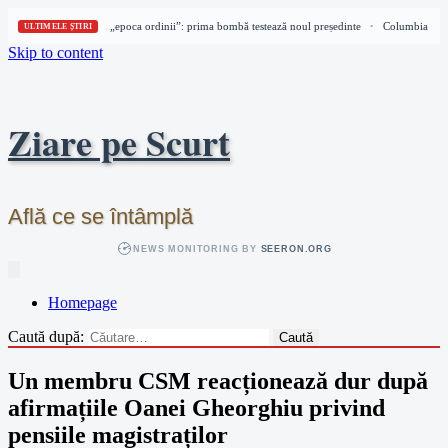
Columbia intră în „epoca ordinii”: prima bombă testează noul președinte
Columbia intră 
•
ULTIMELE ȘTIRI
Skip to content
Ziare pe Scurt
Află ce se întâmplă
NEWS MONITORING BY
SEERON.ORG
Homepage
Caută după:
Un membru CSM reacționează dur după
afirmațiile Oanei Gheorghiu privind
pensiile magistraților