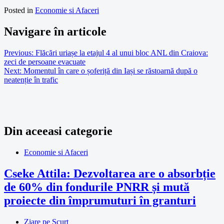
Posted in
Economie si Afaceri
Navigare în articole
Previous:
Flăcări uriașe la etajul 4 al unui bloc ANL din Craiova:
zeci de persoane evacuate
Next:
Momentul în care o șoferiță din Iași se răstoarnă după o
neatenție în trafic
Din aceeasi categorie
Economie si Afaceri
Cseke Attila: Dezvoltarea are o absorbție
de 60% din fondurile PNRR și mută
proiecte din împrumuturi în granturi
Ziare pe Scurt