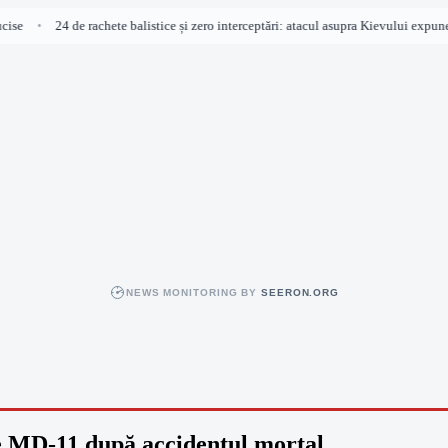
se
24 de rachete balistice și zero interceptări: atacul asupra Kievului expune cr
•
NEWS MONITORING BY
SEERON.ORG
ne MD-11 după accidentul mortal