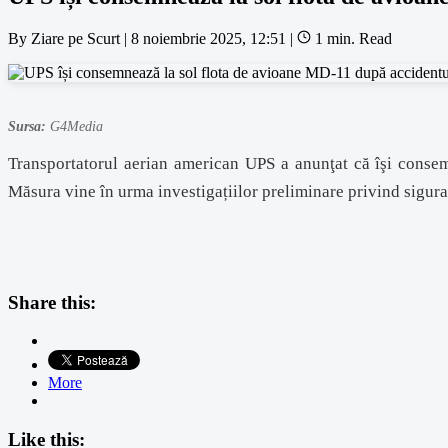
By
Ziare pe Scurt
|
8 noiembrie 2025, 12:51
|
1 min. Read
Sursa:
G4Media
Transportatorul aerian american UPS a anunţat că îşi conse
Măsura vine în urma investigațiilor preliminare privind sigur
Share this:
More
Like this: