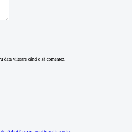
ru data viitoare când o să comentez.
de război în cazul unei jurnaliste ucise