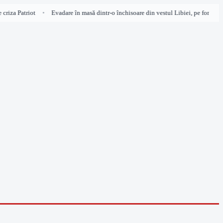
iza Patriot
Evadare în masă dintr-o închisoare din vestul Libiei, pe fondul lup
•