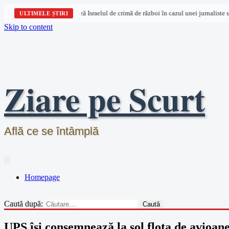
ntru drepturile omului acuză Israelul de crimă de război în cazul unei jurnaliste uci
ULTIMELE ȘTIRI
Skip to content
Ziare pe Scurt
Află ce se întâmplă
Homepage
Caută după:
UPS își consemnează la sol flota de avioa