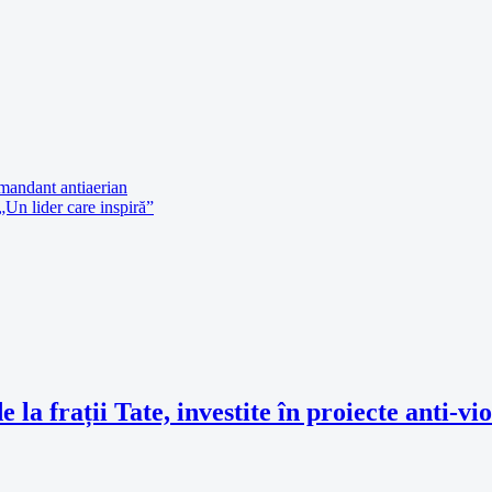
mandant antiaerian
Un lider care inspiră”
de la frații Tate, investite în proiecte anti-