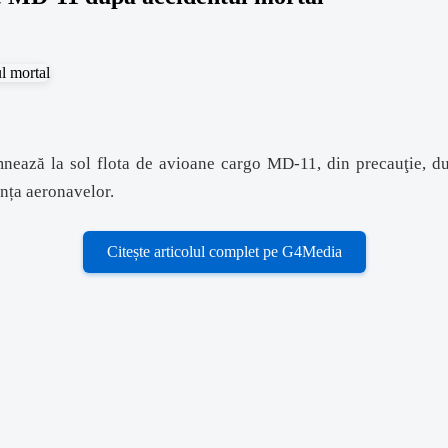
mnează la sol flota de avioane cargo MD-11, din precauţie, du
anța aeronavelor.
Citește articolul complet pe G4Media