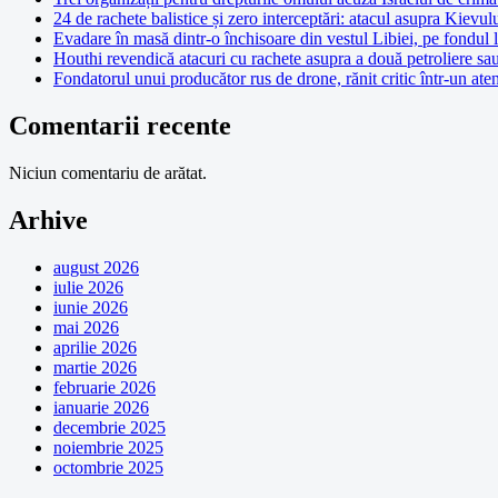
24 de rachete balistice și zero interceptări: atacul asupra Kievul
Evadare în masă dintr-o închisoare din vestul Libiei, pe fondul 
Houthi revendică atacuri cu rachete asupra a două petroliere sa
Fondatorul unui producător rus de drone, rănit critic într-un at
Comentarii recente
Niciun comentariu de arătat.
Arhive
august 2026
iulie 2026
iunie 2026
mai 2026
aprilie 2026
martie 2026
februarie 2026
ianuarie 2026
decembrie 2025
noiembrie 2025
octombrie 2025