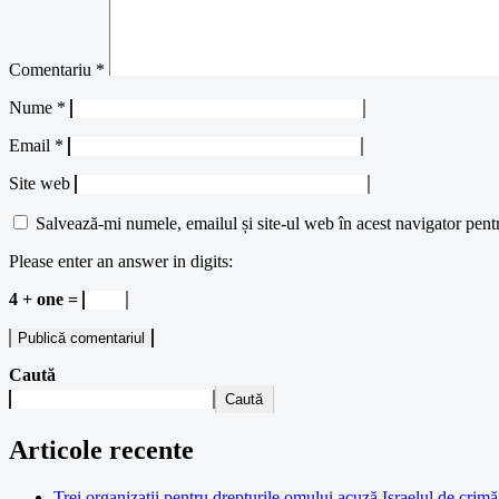
Comentariu
*
Nume
*
Email
*
Site web
Salvează-mi numele, emailul și site-ul web în acest navigator pent
Please enter an answer in digits:
4 + one =
Caută
Caută
Articole recente
Trei organizații pentru drepturile omului acuză Israelul de crimă 