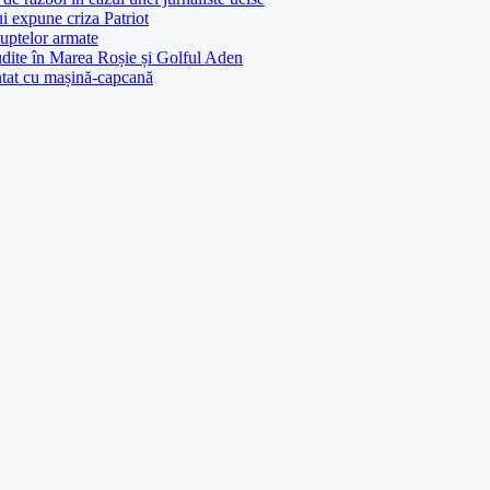
ui expune criza Patriot
luptelor armate
udite în Marea Roșie și Golful Aden
entat cu mașină-capcană