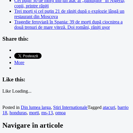
Cel puțin 30 de morți într-un atac al „bandiților” în Nigeria;
copii, printre răpiți
Trei morți și cel puțin 21 de răniți după o explozie lângă un
restaurant din Moscova
Tragedie feroviară în Spania: 39 de morți după ciocnirea a
două trenuri de mare viteză. Doi români, răniți ușor
Share this:
More
Like this:
Like
Loading...
Posted in
Din lumea larga
,
Stiri Internationale
Tagged
atacuri
,
barrio
18
,
honduras
,
morti
,
ms-13
,
omoa
Navigare în articole