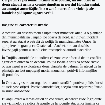
Cel puțin 19 persoane, inclusiv șase polițiști, au fost ucise în
două atacuri armate comise simultan în nordul Hondurasului,
au anunțat autoritățile, într-o zonă marcată de violențe ale
bandelor și dispute agrare vechi.
Imagin
e cu caracter ilustrativ
Atacatorii au deschis focul asupra unor muncitori aflați la o plantație
din municipalitatea Trujillo, pe coasta de nord, iar într-un incident
separat au atacat o patrulă de poliție în municipalitatea Omoa, în
apropiere de granița cu Guatemala. Anchetatorii au deschis
investigații pentru a stabili circumstanțele și autorii atacurilor.
În Trujillo, autoritățile au indicat că zona este afectată de un conflict
agrar care durează de decenii. Poliția locală a spus că bande rivale
ocupă ilegal și exploatează două plantații de palmier. În atacul de la
plantație au fost împușcați mortal muncitori, potrivit informațiilor
disponibile.
În Omoa, agresorii au organizat o ambuscadă împotriva polițiștilor și
au ucis șase ofițeri. Potrivit autorităților, aceștia erau repartizați într-o
misiune anti-bande.
Bilanțul exact a rămas dificil de confirmat, deoarece rude îngrijorate
ale victimelor au ridicat trupurile de la locurile atacurilor înainte ca