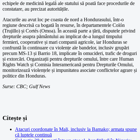
echipele de medicină legală ale statului să poată face procedurile de
constatare, au precizat autoritățile.
Atacurile au avut loc pe coasta de nord a Hondurasului, într-o
regiune descrisă ca bogată în resurse, în departamentele Colón
(Trujillo) și Cortés (Omoa). În această parte a țării, disputele privind
drepturile asupra pământului au implicat de-a lungul timpului
fermieri, cooperative și mari companii agricole, iar Honduras se
confruntă în continuare cu violențe ale bandelor, inclusiv grupări
precum MS-13 și Barrio 18, implicate în omucideri, trafic de droguri
și extorcări. Organizații pentru drepturile omului, între care Human
Rights Watch și Comisia Interamericană pentru Drepturile Omului,
monitorizează violențele și impunitatea asociate conflictelor agrare și
politice din Honduras.
Surse: CBC; Gulf News
Citește și
Atacuri coordonate în Mali, inclusiv la Bamako; armata spune
că luptele continuă