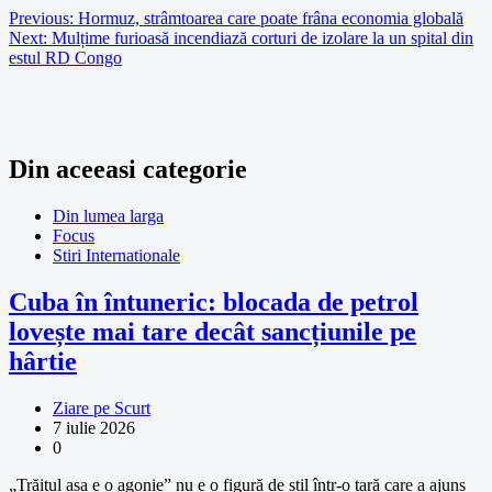
Previous:
Hormuz, strâmtoarea care poate frâna economia globală
Next:
Mulțime furioasă incendiază corturi de izolare la un spital din
estul RD Congo
Din aceeasi categorie
Din lumea larga
Focus
Stiri Internationale
Cuba în întuneric: blocada de petrol
lovește mai tare decât sancțiunile pe
hârtie
Ziare pe Scurt
7 iulie 2026
0
„Trăitul așa e o agonie” nu e o figură de stil într-o țară care a ajuns