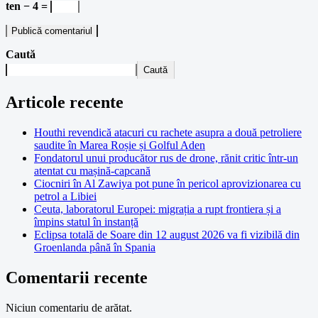
ten − 4 =
Caută
Caută
Articole recente
Houthi revendică atacuri cu rachete asupra a două petroliere
saudite în Marea Roșie și Golful Aden
Fondatorul unui producător rus de drone, rănit critic într-un
atentat cu mașină-capcană
Ciocniri în Al Zawiya pot pune în pericol aprovizionarea cu
petrol a Libiei
Ceuta, laboratorul Europei: migrația a rupt frontiera și a
împins statul în instanță
Eclipsa totală de Soare din 12 august 2026 va fi vizibilă din
Groenlanda până în Spania
Comentarii recente
Niciun comentariu de arătat.