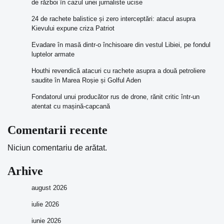
de război în cazul unei jurnaliste ucise
24 de rachete balistice și zero interceptări: atacul asupra
Kievului expune criza Patriot
Evadare în masă dintr-o închisoare din vestul Libiei, pe fondul
luptelor armate
Houthi revendică atacuri cu rachete asupra a două petroliere
saudite în Marea Roșie și Golful Aden
Fondatorul unui producător rus de drone, rănit critic într-un
atentat cu mașină-capcană
Comentarii recente
Niciun comentariu de arătat.
Arhive
august 2026
iulie 2026
iunie 2026