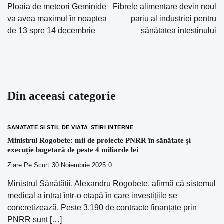
Ploaia de meteori Geminide
Fibrele alimentare devin noul
în
va avea maximul în noaptea
pariu al industriei pentru
de 13 spre 14 decembrie
sănătatea intestinului
articole
Din aceeasi categorie
SANATATE SI STIL DE VIATA
STIRI INTERNE
Ministrul Rogobete: mii de proiecte PNRR în sănătate și
execuție bugetară de peste 4 miliarde lei
Ziare Pe Scurt
30 Noiembrie 2025
0
Ministrul Sănătății, Alexandru Rogobete, afirmă că sistemul
medical a intrat într-o etapă în care investițiile se
concretizează. Peste 3.190 de contracte finanțate prin
PNRR sunt […]