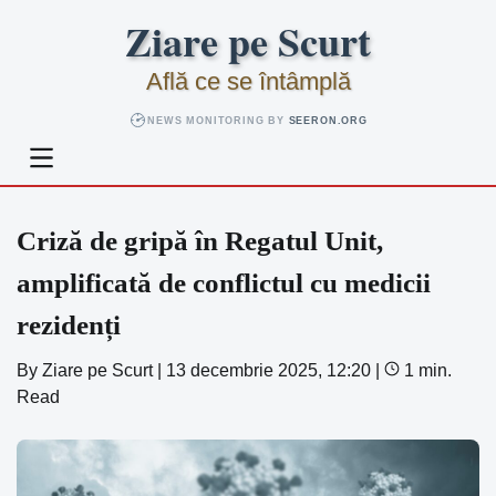
Skip
Ziare pe Scurt
to
content
Află ce se întâmplă
NEWS MONITORING BY
SEERON.ORG
Criză de gripă în Regatul Unit,
amplificată de conflictul cu medicii
rezidenți
By
Ziare pe Scurt
|
13 decembrie 2025, 12:20
|
1 min.
Read