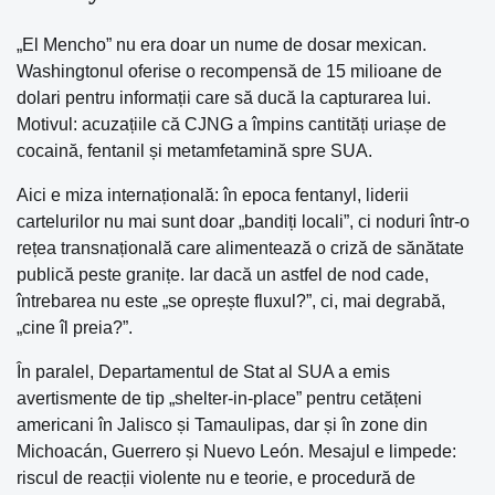
„El Mencho” nu era doar un nume de dosar mexican.
Washingtonul oferise o recompensă de 15 milioane de
dolari pentru informații care să ducă la capturarea lui.
Motivul: acuzațiile că CJNG a împins cantități uriașe de
cocaină, fentanil și metamfetamină spre SUA.
Aici e miza internațională: în epoca fentanyl, liderii
cartelurilor nu mai sunt doar „bandiți locali”, ci noduri într-o
rețea transnațională care alimentează o criză de sănătate
publică peste granițe. Iar dacă un astfel de nod cade,
întrebarea nu este „se oprește fluxul?”, ci, mai degrabă,
„cine îl preia?”.
În paralel, Departamentul de Stat al SUA a emis
avertismente de tip „shelter-in-place” pentru cetățeni
americani în Jalisco și Tamaulipas, dar și în zone din
Michoacán, Guerrero și Nuevo León. Mesajul e limpede:
riscul de reacții violente nu e teorie, e procedură de