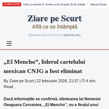
Atacuri Houthi cu rachete în Yemen ucid cel puțin 30 de soldați
Atacuri Houthi cu
•
ULTIMELE ȘTIRI
Skip
Ziare pe Scurt
to
content
Află ce se întâmplă
NEWS MONITORING BY
SEERON.ORG
„El Mencho”, liderul cartelului
mexican CNJG a fost eliminat
By
Ziare pe Scurt
|
22 februarie 2026, 21:37
|
4 min.
Read
Dacă informațiile se confirmă, eliminarea lui Nemesio
Oseguera Cervantes, „El Mencho”, nu e finalul unui