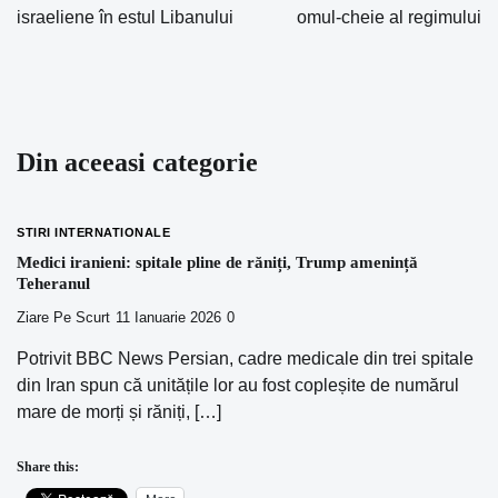
israeliene în estul Libanului
omul-cheie al regimului
articole
Din aceeasi categorie
STIRI INTERNATIONALE
Medici iranieni: spitale pline de răniți, Trump amenință
Teheranul
Ziare Pe Scurt
11 Ianuarie 2026
0
Potrivit BBC News Persian, cadre medicale din trei spitale
din Iran spun că unitățile lor au fost copleșite de numărul
mare de morți și răniți, […]
Share this: