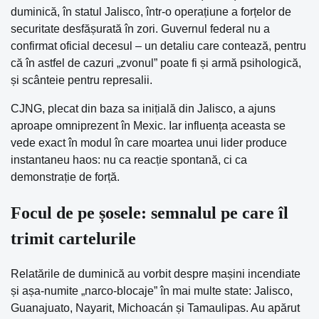
duminică, în statul Jalisco, într-o operațiune a forțelor de
securitate desfășurată în zori. Guvernul federal nu a
confirmat oficial decesul – un detaliu care contează, pentru
că în astfel de cazuri „zvonul” poate fi și armă psihologică,
și scânteie pentru represalii.
CJNG, plecat din baza sa inițială din Jalisco, a ajuns
aproape omniprezent în Mexic. Iar influența aceasta se
vede exact în modul în care moartea unui lider produce
instantaneu haos: nu ca reacție spontană, ci ca
demonstrație de forță.
Focul de pe șosele: semnalul pe care îl
trimit cartelurile
Relatările de duminică au vorbit despre mașini incendiate
și așa-numite „narco-blocaje” în mai multe state: Jalisco,
Guanajuato, Nayarit, Michoacán și Tamaulipas. Au apărut