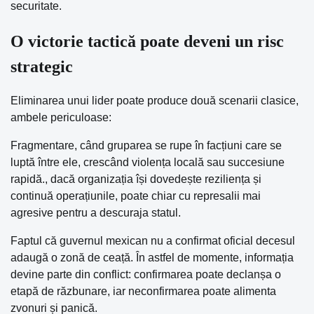
securitate.
O victorie tactică poate deveni un risc
strategic
Eliminarea unui lider poate produce două scenarii clasice,
ambele periculoase:
Fragmentare, când gruparea se rupe în facțiuni care se
luptă între ele, crescând violența locală sau succesiune
rapidă., dacă organizația își dovedește reziliența și
continuă operațiunile, poate chiar cu represalii mai
agresive pentru a descuraja statul.
Faptul că guvernul mexican nu a confirmat oficial decesul
adaugă o zonă de ceață. În astfel de momente, informația
devine parte din conflict: confirmarea poate declanșa o
etapă de răzbunare, iar neconfirmarea poate alimenta
zvonuri și panică.