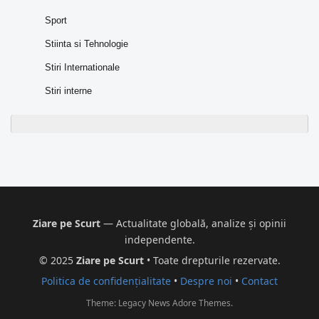
Sport
Stiinta si Tehnologie
Stiri Internationale
Stiri interne
Ziare pe Scurt
— Actualitate globală, analize și opinii
independente.
© 2025
Ziare pe Scurt
• Toate drepturile rezervate.
Politica de confidențialitate
•
Despre noi
•
Contact
Theme: Legacy News
Adore Themes
.