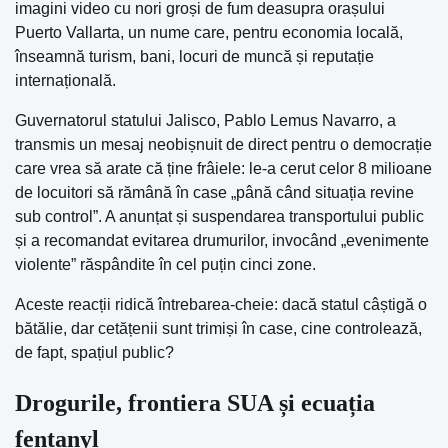
imagini video cu nori groși de fum deasupra orașului
Puerto Vallarta, un nume care, pentru economia locală,
înseamnă turism, bani, locuri de muncă și reputație
internațională.
Guvernatorul statului Jalisco, Pablo Lemus Navarro, a
transmis un mesaj neobișnuit de direct pentru o democrație
care vrea să arate că ține frâiele: le-a cerut celor 8 milioane
de locuitori să rămână în case „până când situația revine
sub control”. A anunțat și suspendarea transportului public
și a recomandat evitarea drumurilor, invocând „evenimente
violente” răspândite în cel puțin cinci zone.
Aceste reacții ridică întrebarea-cheie: dacă statul câștigă o
bătălie, dar cetățenii sunt trimiși în case, cine controlează,
de fapt, spațiul public?
Drogurile, frontiera SUA și ecuația
fentanyl