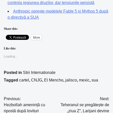
controla regiunea druzilor, dar tensiunile persistă
Anthropic oprește modelele Fable 5 și Mythos 5 după
o directivă a SUA
Share this:
More
Like this:
Loading...
Posted in
Stiri Internationale
Tagged
cartel
,
CNJG
,
El Mencho
,
jalisco
,
mexic
,
sua
Previous:
Next:
Navigare
Hezbollah amenință cu
Teheranul se pregătește de
în
ripostă după lovituri
„ziua Z”, Larijani devine