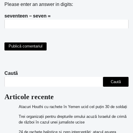
Please enter an answer in digits:
seventeen − seven =
Caută
Caută
Articole recente
Atacuri Houthi cu rachete în Yemen ucid cel puțin 30 de soldați
Trei organizații pentru drepturile omului acuză Israelul de crimă
de război în cazul unei jurnaliste ucise
24 de rachete balistice și zero interceptări: atacul asupra