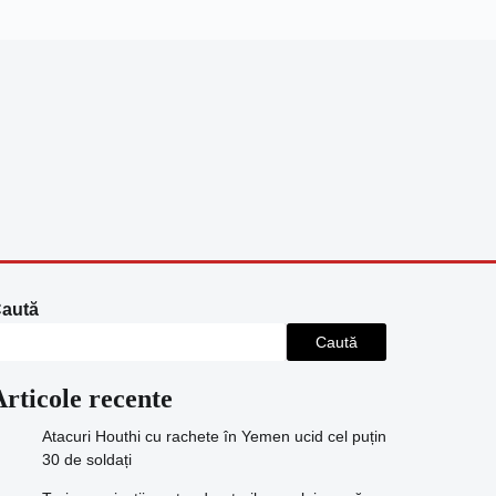
aută
Caută
Articole recente
Atacuri Houthi cu rachete în Yemen ucid cel puțin
30 de soldați