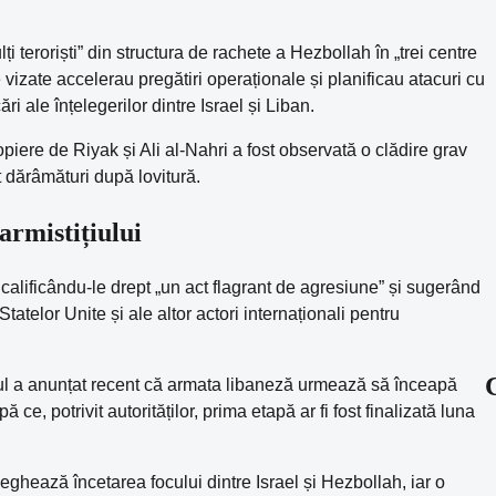
i teroriști” din structura de rachete a Hezbollah în „trei centre
izate accelerau pregătiri operaționale și planificau atacuri cu
ri ale înțelegerilor dintre Israel și Liban.
ropiere de Riyak și Ali al-Nahri a fost observată o clădire grav
t dărâmături după lovitură.
 armistițiului
alificându-le drept „un act flagrant de agresiune” și sugerând
telor Unite și ale altor actori internaționali pentru
nul a anunțat recent că armata libaneză urmează să înceapă
e, potrivit autorităților, prima etapă ar fi fost finalizată luna
eghează încetarea focului dintre Israel și Hezbollah, iar o