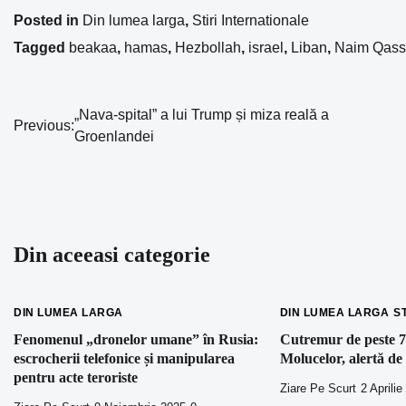
Posted in
Din lumea larga
,
Stiri Internationale
Tagged
beakaa
,
hamas
,
Hezbollah
,
israel
,
Liban
,
Naim Qas
„Nava-spital” a lui Trump și miza reală a
Navigare
Previous:
Groenlandei
în
articole
Din aceeasi categorie
DIN LUMEA LARGA
DIN LUMEA LARGA
S
Fenomenul „dronelor umane” în Rusia:
Cutremur de peste 7
escrocherii telefonice și manipularea
Molucelor, alertă de
pentru acte teroriste
Ziare Pe Scurt
2 Aprilie