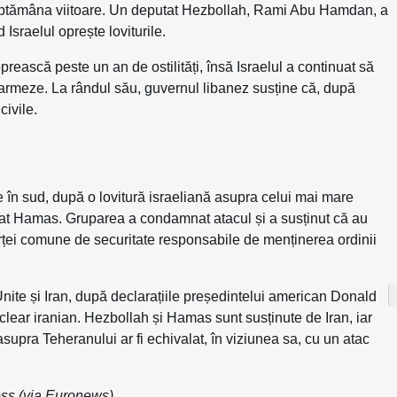
ăptămâna viitoare. Un deputat Hezbollah, Rami Abu Hamdan, a
Israelul oprește loviturile.
oprească peste un an de ostilități, însă Israelul a continuat să
armeze. La rândul său, guvernul libanez susține că, după
civile.
e în sud, după o lovitură israeliană asupra celui mai mare
vizat Hamas. Gruparea a condamnat atacul și a susținut că au
 forței comune de securitate responsabile de menținerea ordinii
 Unite și Iran, după declarațiile președintelui american Donald
clear iranian. Hezbollah și Hamas sunt susținute de Iran, iar
upra Teheranului ar fi echivalat, în viziunea sa, cu un atac
ess (via Euronews)