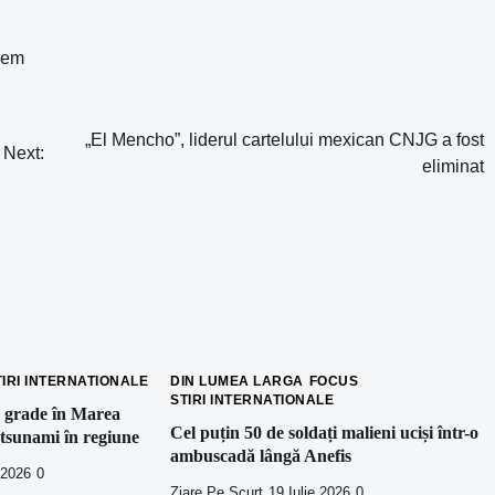
sem
„El Mencho”, liderul cartelului mexican CNJG a fost
Next:
eliminat
TIRI INTERNATIONALE
DIN LUMEA LARGA
FOCUS
STIRI INTERNATIONALE
 grade în Marea
Cel puțin 50 de soldați malieni uciși într-o
 tsunami în regiune
ambuscadă lângă Anefis
 2026
0
Ziare Pe Scurt
19 Iulie 2026
0