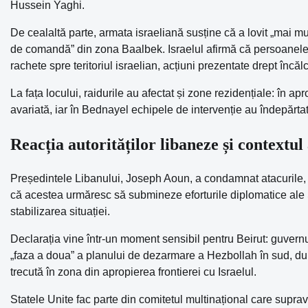
Hussein Yaghi.
De cealaltă parte, armata israeliană susține că a lovit „mai mulț
de comandă” din zona Baalbek. Israelul afirmă că persoanele v
rachete spre teritoriul israelian, acțiuni prezentate drept încălcă
La fața locului, raidurile au afectat și zone rezidențiale: în ap
avariată, iar în Bednayel echipele de intervenție au îndepărta
Reacția autorităților libaneze și contextul
Președintele Libanului, Joseph Aoun, a condamnat atacurile, c
că acestea urmăresc să submineze eforturile diplomatice ale Sta
stabilizarea situației.
Declarația vine într-un moment sensibil pentru Beirut: guver
„faza a doua” a planului de dezarmare a Hezbollah în sud, după c
trecută în zona din apropierea frontierei cu Israelul.
Statele Unite fac parte din comitetul multinațional care suprav