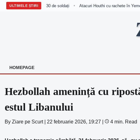
n Yemen ucid cel puțin 30 de soldați
Atacuri Houthi cu rachete în Yemen u
•
ULTIMELE ȘTIRI
Skip
to
content
HOMEPAGE
Hezbollah amenință cu ripostă
estul Libanului
By
Ziare pe Scurt
|
22 februarie 2026, 19:27
|
4 min. Read