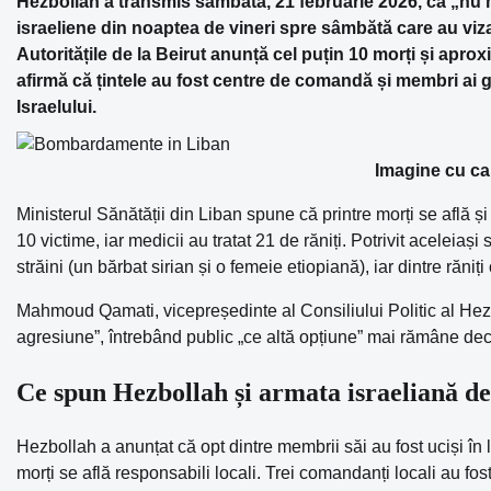
Hezbollah a transmis sâmbătă, 21 februarie 2026, că „nu m
israeliene din noaptea de vineri spre sâmbătă care au viz
Autoritățile de la Beirut anunță cel puțin 10 morți și aprox
afirmă că țintele au fost centre de comandă și membri ai g
Israelului.
Imagine cu car
Ministerul Sănătății din Liban spune că printre morți se află și
10 victime, iar medicii au tratat 21 de răniți. Potrivit aceleia
străini (un bărbat sirian și o femeie etiopiană), iar dintre răniți
Mahmoud Qamati, vicepreședinte al Consiliului Politic al Hez
agresiune”, întrebând public „ce altă opțiune” mai rămâne decâ
Ce spun Hezbollah și armata israeliană des
Hezbollah a anunțat că opt dintre membrii săi au fost uciși în lov
morți se află responsabili locali. Trei comandanți locali au f