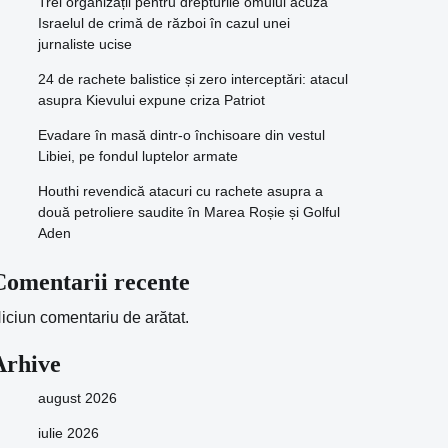
Trei organizații pentru drepturile omului acuză
Israelul de crimă de război în cazul unei
jurnaliste ucise
24 de rachete balistice și zero interceptări: atacul
asupra Kievului expune criza Patriot
Evadare în masă dintr-o închisoare din vestul
Libiei, pe fondul luptelor armate
Houthi revendică atacuri cu rachete asupra a
două petroliere saudite în Marea Roșie și Golful
Aden
Comentarii recente
iciun comentariu de arătat.
Arhive
august 2026
iulie 2026