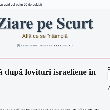
cid cel puțin 30 de soldați
Ziare pe Scurt
Află ce se întâmplă
NEWS MONITORING BY
SEERON.ORG
C
 după lovituri israeliene în