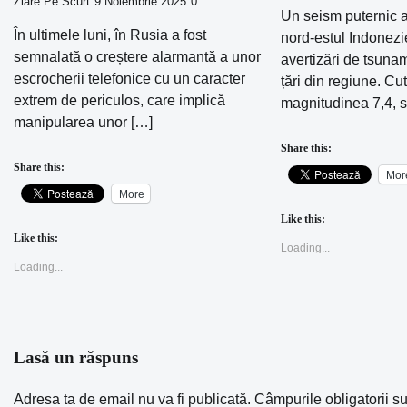
Ziare Pe Scurt
9 Noiembrie 2025
0
Un seism puternic a 
În ultimele luni, în Rusia a fost
nord-estul Indonezi
semnalată o creștere alarmantă a unor
avertizări de tsuna
escrocherii telefonice cu un caracter
țări din regiune. Cu
extrem de periculos, care implică
magnitudinea 7,4, s
manipularea unor […]
Share this:
Share this:
Mor
More
Like this:
Like this:
Loading...
Loading...
Lasă un răspuns
Adresa ta de email nu va fi publicată.
Câmpurile obligatorii s