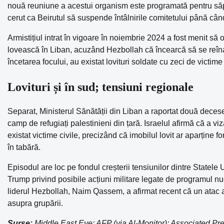
nouă reuniune a acestui organism este programată pentru s
cerut ca Beirutul să suspende întâlnirile comitetului până când 
Armistițiul intrat în vigoare în noiembrie 2024 a fost menit să 
lovească în Liban, acuzând Hezbollah că încearcă să se reîn
încetarea focului, au existat lovituri soldate cu zeci de victime 
Lovituri și în sud; tensiuni regionale
Separat, Ministerul Sănătății din Liban a raportat două deces
camp de refugiați palestinieni din țară. Israelul afirmă că a 
existat victime civile, precizând că imobilul lovit ar aparține
în tabără.
Episodul are loc pe fondul creșterii tensiunilor dintre Statele
Trump privind posibile acțiuni militare legate de programul nu
liderul Hezbollah, Naim Qassem, a afirmat recent că un atac as
asupra grupării.
Surse:
Middle East Eye; AFP (via Al-Monitor); Associated Pr