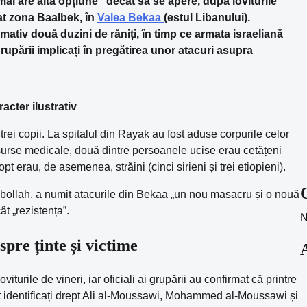
ai are altă opțiune” decât să se apere, după loviturile
at zona Baalbek, în
Valea Bekaa
(estul Libanului).
imativ două duzini de răniți, în timp ce armata israeliană
rupării implicați în pregătirea unor atacuri asupra
acter ilustrativ
 trei copii. La spitalul din Rayak au fost aduse corpurile celor
și surse medicale, două dintre persoanele ucise erau cetățeni
 opt erau, de asemenea, străini (cinci sirieni și trei etiopieni).
bollah, a numit atacurile din Bekaa „un nou masacru și o nouă
t „rezistența”.
N
pre ținte și victime
iturile de vineri, iar oficiali ai grupării au confirmat că printre
ost identificați drept Ali al-Moussawi, Mohammed al-Moussawi și