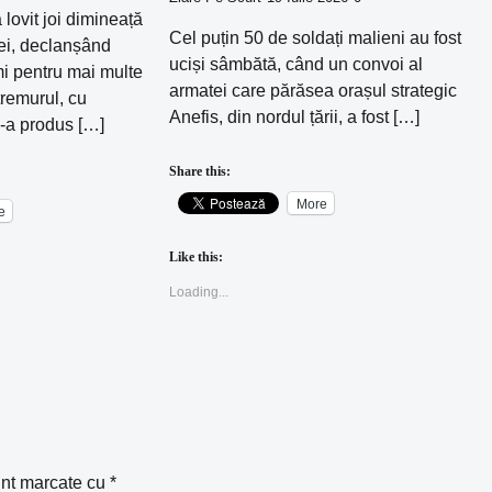
lovit joi dimineață
Cel puțin 50 de soldați malieni au fost
ei, declanșând
uciși sâmbătă, când un convoi al
mi pentru mai multe
armatei care părăsea orașul strategic
tremurul, cu
Anefis, din nordul țării, a fost […]
-a produs […]
Share this:
More
e
Like this:
Loading...
unt marcate cu
*