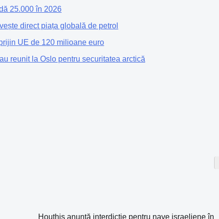
ndă 25.000 în 2026
ește direct piața globală de petrol
rijin UE de 120 milioane euro
au reunit la Oslo pentru securitatea arctică
Houthis anunță interdicție pentru nave israeliene în