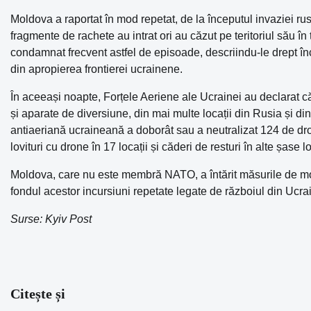
Moldova a raportat în mod repetat, de la începutul invaziei ru
fragmente de rachete au intrat ori au căzut pe teritoriul său în
condamnat frecvent astfel de episoade, descriindu-le drept încăl
din apropierea frontierei ucrainene.
În aceeași noapte, Forțele Aeriene ale Ucrainei au declarat 
și aparate de diversiune, din mai multe locații din Rusia și d
antiaeriană ucraineană a doborât sau a neutralizat 124 de dron
lovituri cu drone în 17 locații și căderi de resturi în alte șase lo
Moldova, care nu este membră NATO, a întărit măsurile de moni
fondul acestor incursiuni repetate legate de războiul din Ucra
Surse: Kyiv Post
Citește și