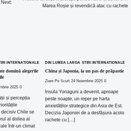
Next:
Marea Roșie și revendică atac cu rachete
TIRI INTERNATIONALE
DIN LUMEA LARGA
STIRI INTERNATIONALE
te domină alegerile
China și Japonia, la un pas de prăpastie
ile
Ziare Pe Scurt
24 Noiembrie 2025
0
mbrie 2025
0
Insula Yonaguni a devenit, aproape
ții și percepția
peste noapte, un reper pe harta
oritățile
anxietăților strategice din Asia de Est.
l decisiv Chile se
Decizia Japoniei de a desfășura acolo
rul al doilea al
rachete cu […]
ale într-un climat