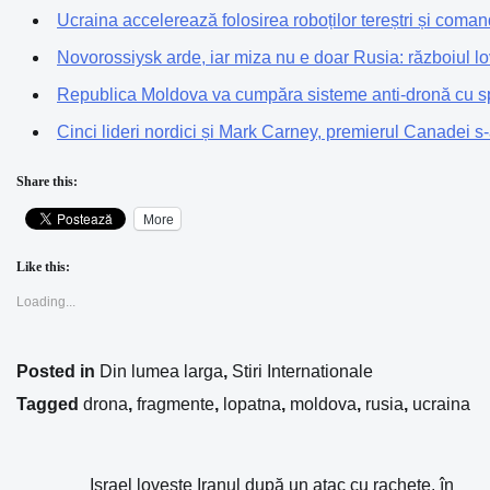
Ucraina accelerează folosirea roboților tereștri și coma
Novorossiysk arde, iar miza nu e doar Rusia: războiul lov
Republica Moldova va cumpăra sisteme anti-dronă cu sp
Cinci lideri nordici și Mark Carney, premierul Canadei s-
Share this:
More
Like this:
Loading...
Posted in
Din lumea larga
,
Stiri Internationale
Tagged
drona
,
fragmente
,
lopatna
,
moldova
,
rusia
,
ucraina
Israel lovește Iranul după un atac cu rachete, în