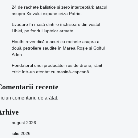
24 de rachete balistice și zero interceptări: atacul
asupra Kievului expune criza Patriot
Evadare în masă dintr-o închisoare din vestul
Libiei, pe fondul luptelor armate
Houthi revendică atacuri cu rachete asupra a
două petroliere saudite în Marea Roșie și Golful
Aden
Fondatorul unui producător rus de drone, rănit
critic într-un atentat cu mașină-capcană
Comentarii recente
iciun comentariu de arătat.
Arhive
august 2026
iulie 2026