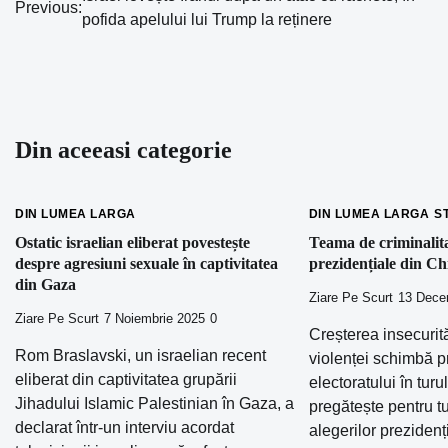
Navigare
Previous:
pofida apelului lui Trump la reținere
în
articole
Din aceeasi categorie
DIN LUMEA LARGA
DIN LUMEA LARGA
S
Ostatic israelian eliberat povestește
Teama de criminalita
despre agresiuni sexuale în captivitatea
prezidențiale din Ch
din Gaza
Ziare Pe Scurt
13 Dece
Ziare Pe Scurt
7 Noiembrie 2025
0
Creșterea insecurită
Rom Braslavski, un israelian recent
violenței schimbă pri
eliberat din captivitatea grupării
electoratului în turu
Jihadului Islamic Palestinian în Gaza, a
pregătește pentru tu
declarat într-un interviu acordat
alegerilor prezidenți