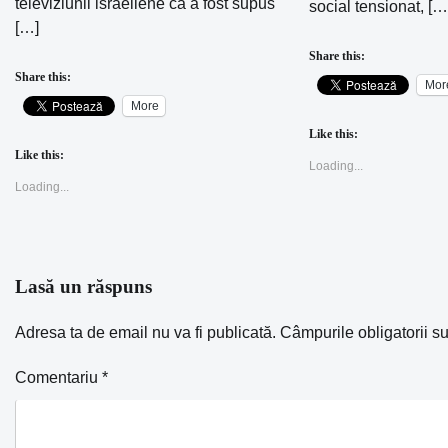
televiziunii israeliene că a fost supus
social tensionat, […
[…]
Share this:
Share this:
Mor
More
Like this:
Like this:
Loading...
Loading...
Lasă un răspuns
Adresa ta de email nu va fi publicată.
Câmpurile obligatorii s
Comentariu
*