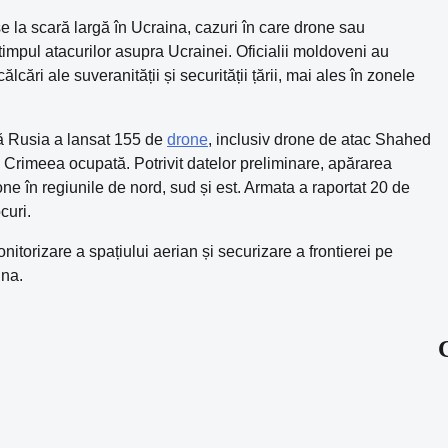
se la scară largă în Ucraina, cazuri în care drone sau
 timpul atacurilor asupra Ucrainei. Oficialii moldoveni au
cări ale suveranității și securității țării, mai ales în zonele
că Rusia a lansat 155 de
drone
, inclusiv drone de atac Shahed
in Crimeea ocupată. Potrivit datelor preliminare, apărarea
e în regiunile de nord, sud și est. Armata a raportat 20 de
curi.
torizare a spațiului aerian și securizare a frontierei pe
ina.