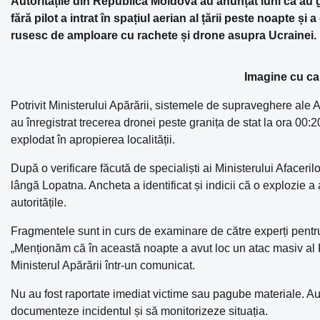
Autoritățile din Republica Moldova au anunțat luni că au
fără pilot a intrat în spațiul aerian al țării peste noapte ș
rusesc de amploare cu rachete și drone asupra Ucrainei.
Imagine cu car
Potrivit Ministerului Apărării, sistemele de supraveghere ale 
au înregistrat trecerea dronei peste granița de stat la ora 00:
explodat în apropierea localității.
După o verificare făcută de specialiști ai Ministerului Afaceril
lângă Lopatna. Ancheta a identificat și indicii că o explozie a a
autoritățile.
Fragmentele sunt in curs de examinare de către experți pentru 
„Menționăm că în această noapte a avut loc un atac masiv al 
Ministerul Apărării într-un comunicat.
Nu au fost raportate imediat victime sau pagube materiale. Aut
documenteze incidentul și să monitorizeze situația.