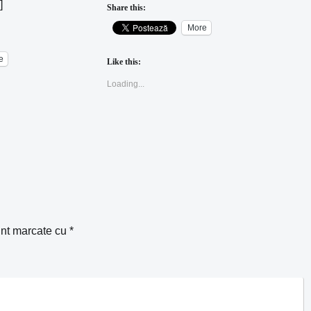
]
Share this:
More
e
Like this:
Loading...
unt marcate cu
*