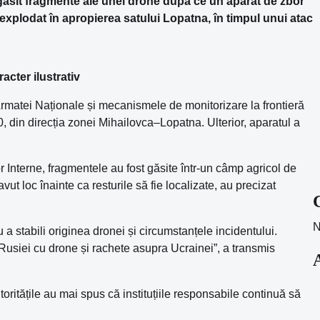
 găsit fragmente ale unei drone după ce un aparat de zbor
i a explodat în apropierea satului Lopatna, în timpul unui atac
acter ilustrativ
Armatei Naționale și mecanismele de monitorizare la frontieră
20, din direcția zonei Mihailovca–Lopatna. Ulterior, aparatul a
or Interne, fragmentele au fost găsite într-un câmp agricol de
vut loc înainte ca resturile să fie localizate, au precizat
N
a stabili originea dronei și circumstanțele incidentului.
Rusiei cu drone și rachete asupra Ucrainei”, a transmis
oritățile au mai spus că instituțiile responsabile continuă să