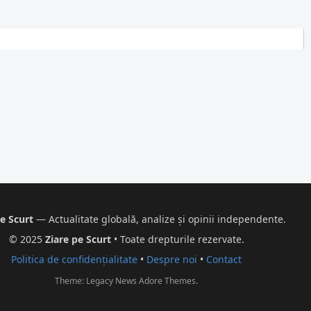
e Scurt
— Actualitate globală, analize și opinii independente.
© 2025
Ziare pe Scurt
• Toate drepturile rezervate.
Politica de confidențialitate
•
Despre noi
•
Contact
Theme: Legacy News
Adore Themes
.