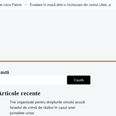
criza Patriot
Evadare în masă dintr-o închisoare din vestul Libiei, pe fond
•
aută
Caută
Articole recente
Trei organizații pentru drepturile omului acuză
Israelul de crimă de război în cazul unei
jurnaliste ucise