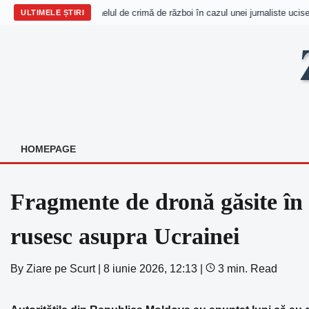
pturile omului acuză Israelul de crimă de război în cazul unei jurnaliste ucise
ULTIMELE ȘTIRI
Skip
to
content
HOMEPAGE
Fragmente de dronă găsite în
rusesc asupra Ucrainei
By
Ziare pe Scurt
|
8 iunie 2026, 12:13
|
3 min. Read