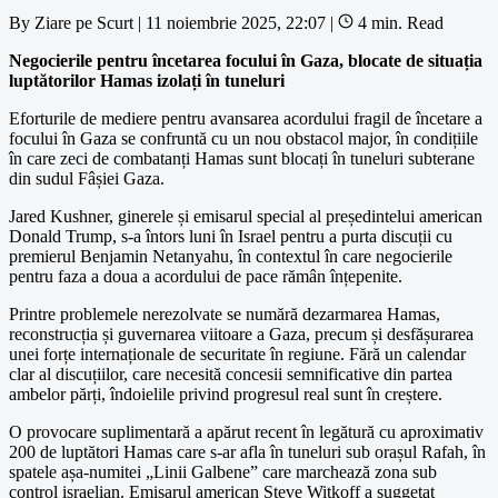
By
Ziare pe Scurt
|
11 noiembrie 2025, 22:07
|
4 min. Read
Negocierile pentru încetarea focului în Gaza, blocate de situația
luptătorilor Hamas izolați în tuneluri
Eforturile de mediere pentru avansarea acordului fragil de încetare a
focului în Gaza se confruntă cu un nou obstacol major, în condițiile
în care zeci de combatanți Hamas sunt blocați în tuneluri subterane
din sudul Fâșiei Gaza.
Jared Kushner, ginerele și emisarul special al președintelui american
Donald Trump, s-a întors luni în Israel pentru a purta discuții cu
premierul Benjamin Netanyahu, în contextul în care negocierile
pentru faza a doua a acordului de pace rămân înțepenite.
Printre problemele nerezolvate se numără dezarmarea Hamas,
reconstrucția și guvernarea viitoare a Gaza, precum și desfășurarea
unei forțe internaționale de securitate în regiune. Fără un calendar
clar al discuțiilor, care necesită concesii semnificative din partea
ambelor părți, îndoielile privind progresul real sunt în creștere.
O provocare suplimentară a apărut recent în legătură cu aproximativ
200 de luptători Hamas care s-ar afla în tuneluri sub orașul Rafah, în
spatele așa-numitei „Linii Galbene” care marchează zona sub
control israelian. Emisarul american Steve Witkoff a suggetat