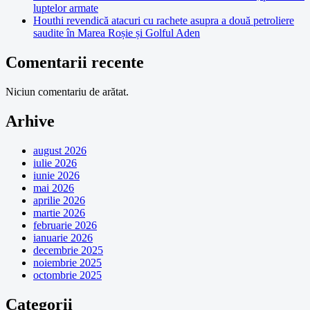
luptelor armate
Houthi revendică atacuri cu rachete asupra a două petroliere
saudite în Marea Roșie și Golful Aden
Comentarii recente
Niciun comentariu de arătat.
Arhive
august 2026
iulie 2026
iunie 2026
mai 2026
aprilie 2026
martie 2026
februarie 2026
ianuarie 2026
decembrie 2025
noiembrie 2025
octombrie 2025
Categorii