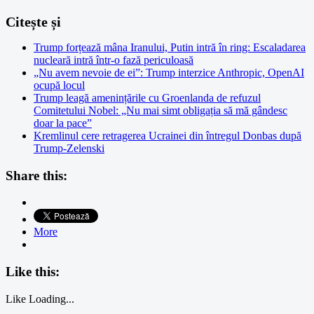
Citește și
Trump forțează mâna Iranului, Putin intră în ring: Escaladarea
nucleară intră într-o fază periculoasă
„Nu avem nevoie de ei”: Trump interzice Anthropic, OpenAI
ocupă locul
Trump leagă amenințările cu Groenlanda de refuzul
Comitetului Nobel: „Nu mai simt obligația să mă gândesc
doar la pace”
Kremlinul cere retragerea Ucrainei din întregul Donbas după
Trump-Zelenski
Share this:
More
Like this:
Like
Loading...