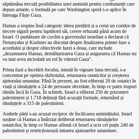
săptămâna trecută posibilitatea unei amnistii pentru combatanții care
depun armele, o formulă pe care Washington speră s-o aplice în
întreaga Fâșie Gaza.
Hamas a respins însă categoric ideea predării și a cerut un coridor de
trecere sigură pentru luptătorii săi, cerere refuzată până acum de
Israel. O purtătoare de cuvânt a guvernului israelian a declarat că
Netanyahu și Kushner au discutat despre finalizarea primei faze a
acordului și despre obiectivele fazei a doua, care include
„dezarmarea Hamas, demilitarizarea Gaza și asigurarea că Hamas nu
va mai avea niciodată un rol în viitorul Gaza”.
Prima fază a încetării focului, intrată în vigoare luna trecută, s-a
concentrat pe oprirea războiului, returnarea ostaticilor și creșterea
ajutorului umanitar. Până în prezent, au fost eliberați 20 de ostatici în
viață și rămășițele a 24 de persoane decedate, în timp ce patru trupuri
rămân încă în Gaza. În schimb, Israel a eliberat 250 de prizonieri
palestinieni și 1.718 deținuți fără acuzații formale, returnând și
rămășițele a 315 de palestinieni.
Ambele părți s-au acuzat reciproc de încălcarea armistițiului. Israel
susține că Hamas a întârziat deliberat returnarea rămășițelor
ostaticilor, în timp ce Hamas afirmă că Israel a ucis cel puțin 240 de
palestinieni și restricționează intrarea ajutoarelor umanitare.