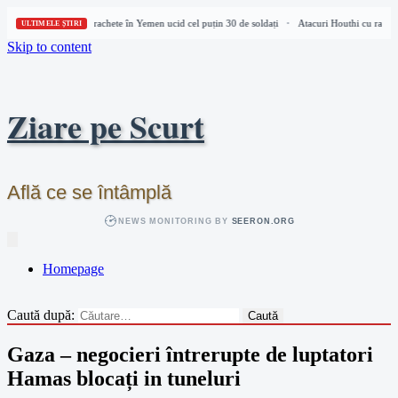
Atacuri Houthi cu rachete în Yemen ucid cel puțin 30 de soldați
Atacuri Houthi cu rachete
•
ULTIMELE ȘTIRI
Skip to content
Ziare pe Scurt
Află ce se întâmplă
NEWS MONITORING BY
SEERON.ORG
Homepage
Caută după:
Gaza – negocieri întrerupte de luptatori
Hamas blocați in tuneluri