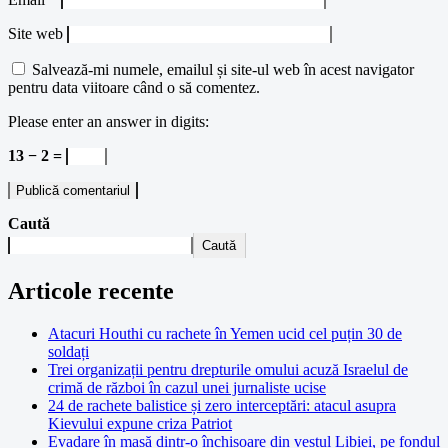
Site web
Salvează-mi numele, emailul și site-ul web în acest navigator
pentru data viitoare când o să comentez.
Please enter an answer in digits:
13 − 2 =
Caută
Caută
Articole recente
Atacuri Houthi cu rachete în Yemen ucid cel puțin 30 de
soldați
Trei organizații pentru drepturile omului acuză Israelul de
crimă de război în cazul unei jurnaliste ucise
24 de rachete balistice și zero interceptări: atacul asupra
Kievului expune criza Patriot
Evadare în masă dintr-o închisoare din vestul Libiei, pe fondul