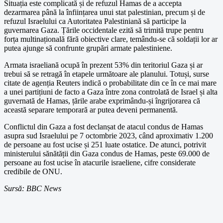
Situația este complicată și de refuzul Hamas de a accepta
dezarmarea până la înființarea unui stat palestinian, precum și de
refuzul Israelului ca Autoritatea Palestiniană să participe la
guvernarea Gaza. Țările occidentale ezită să trimită trupe pentru
forța multinațională fără obiective clare, temându-se că soldații lor ar
putea ajunge să confrunte grupări armate palestiniene.
Armata israeliană ocupă în prezent 53% din teritoriul Gaza și ar
trebui să se retragă în etapele următoare ale planului. Totuși, surse
citate de agenția Reuters indică o probabilitate din ce în ce mai mare
a unei partițiuni de facto a Gaza între zona controlată de Israel și alta
guvernată de Hamas, țările arabe exprimându-și îngrijorarea că
această separare temporară ar putea deveni permanentă.
Conflictul din Gaza a fost declanșat de atacul condus de Hamas
asupra sud Israelului pe 7 octombrie 2023, când aproximativ 1.200
de persoane au fost ucise și 251 luate ostatice. De atunci, potrivit
ministerului sănătății din Gaza condus de Hamas, peste 69.000 de
persoane au fost ucise în atacurile israeliene, cifre considerate
credibile de ONU.
Sursă: BBC News