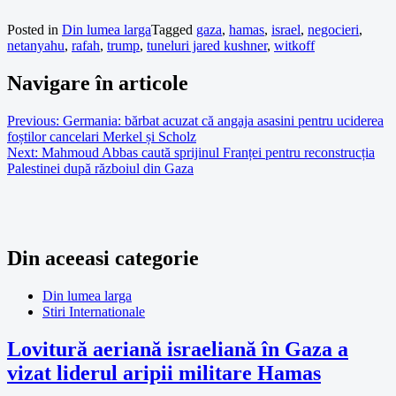
Posted in
Din lumea larga
Tagged
gaza
,
hamas
,
israel
,
negocieri
,
netanyahu
,
rafah
,
trump
,
tuneluri jared kushner
,
witkoff
Navigare în articole
Previous:
Germania: bărbat acuzat că angaja asasini pentru uciderea
foștilor cancelari Merkel și Scholz
Next:
Mahmoud Abbas caută sprijinul Franței pentru reconstrucția
Palestinei după războiul din Gaza
Din aceeasi categorie
Din lumea larga
Stiri Internationale
Lovitură aeriană israeliană în Gaza a
vizat liderul aripii militare Hamas