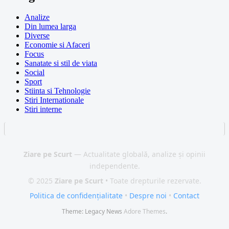
Analize
Din lumea larga
Diverse
Economie si Afaceri
Focus
Sanatate si stil de viata
Social
Sport
Stiinta si Tehnologie
Stiri Internationale
Stiri interne
Ziare pe Scurt
— Actualitate globală, analize și opinii
independente.
© 2025
Ziare pe Scurt
• Toate drepturile rezervate.
Politica de confidențialitate
•
Despre noi
•
Contact
Theme: Legacy News
Adore Themes
.