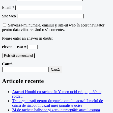
Email
*
Site web
Salvează-mi numele, emailul și site-ul web în acest navigator
pentru data viitoare când o să comentez.
Please enter an answer in digits:
eleven − two =
Caută
Caută
Articole recente
Atacuri Houthi cu rachete în Yemen ucid cel puțin 30 de
soldați
Trei organizații pentru drepturile omului acuză Israelul de
crimă de război în cazul unei jurnaliste ucise
24 de rachete balistice și zero interceptări: atacul asupra