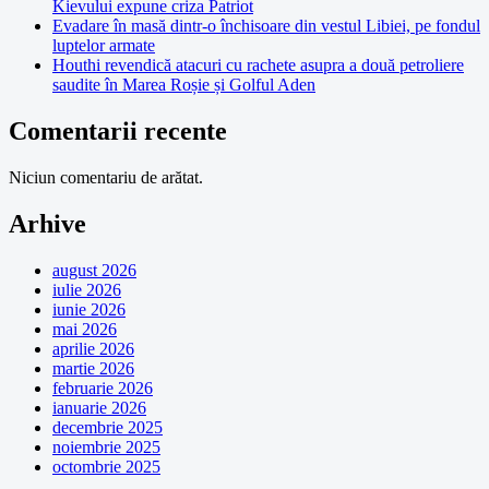
Kievului expune criza Patriot
Evadare în masă dintr-o închisoare din vestul Libiei, pe fondul
luptelor armate
Houthi revendică atacuri cu rachete asupra a două petroliere
saudite în Marea Roșie și Golful Aden
Comentarii recente
Niciun comentariu de arătat.
Arhive
august 2026
iulie 2026
iunie 2026
mai 2026
aprilie 2026
martie 2026
februarie 2026
ianuarie 2026
decembrie 2025
noiembrie 2025
octombrie 2025