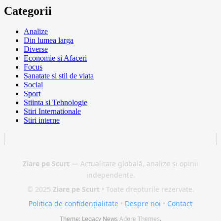
Categorii
Analize
Din lumea larga
Diverse
Economie si Afaceri
Focus
Sanatate si stil de viata
Social
Sport
Stiinta si Tehnologie
Stiri Internationale
Stiri interne
Ziare pe Scurt
— Actualitate globală, analize și opinii
independente.
© 2025
Ziare pe Scurt
• Toate drepturile rezervate.
Politica de confidențialitate
•
Despre noi
•
Contact
Theme: Legacy News
Adore Themes
.