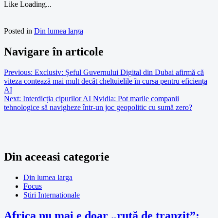
Like
Loading...
Posted in
Din lumea larga
Navigare în articole
Previous:
Exclusiv: Șeful Guvernului Digital din Dubai afirmă că
viteza contează mai mult decât cheltuielile în cursa pentru eficiența
AI
Next:
Interdicția cipurilor AI Nvidia: Pot marile companii
tehnologice să navigheze într-un joc geopolitic cu sumă zero?
Din aceeasi categorie
Din lumea larga
Focus
Stiri Internationale
Africa nu mai e doar „rută de tranzit”: